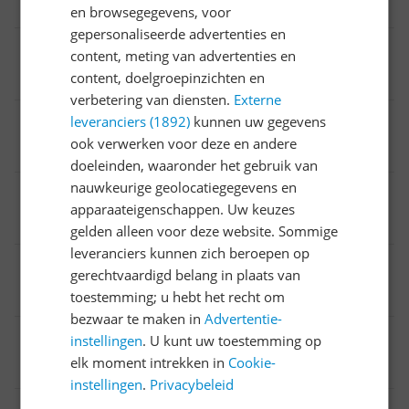
Belangrijkste kenmerken
en browsegegevens, voor
gepersonaliseerde advertenties en
Nisdiepte
content, meting van advertenties en
content, doelgroepinzichten en
49 cm
verbetering van diensten.
Externe
Breedte
leveranciers (1892)
kunnen uw gegevens
ook verwerken voor deze en andere
59 cm
doeleinden, waaronder het gebruik van
nauwkeurige geolocatiegegevens en
Nisbreedte
apparaateigenschappen. Uw keuzes
56 cm
gelden alleen voor deze website. Sommige
leveranciers kunnen zich beroepen op
Aantal fasen
gerechtvaardigd belang in plaats van
1-fase
toestemming; u hebt het recht om
bezwaar te maken in
Advertentie-
Aantal zones gelijktijdig te gebruiken
instellingen
. U kunt uw toestemming op
elk moment intrekken in
Cookie-
4
instellingen
.
Privacybeleid