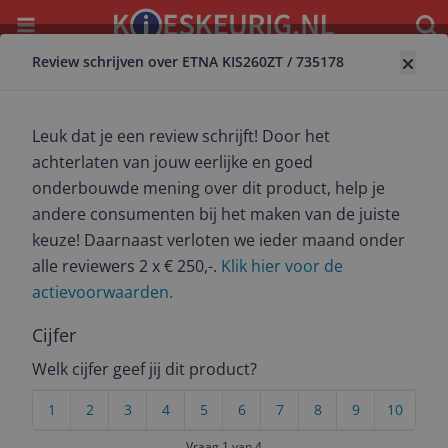
Menu
Waar
Review schrijven over ETNA KIS260ZT / 735178
Terug naar kookplaat
ETNA KIS260ZT / 735178
Leuk dat je een review schrijft! Door het
9.0
(
207
)
achterlaten van jouw eerlijke en goed
onderbouwde mening over dit product, help je
Alle 0 prijzen en aanbieders
andere consumenten bij het maken van de juiste
keuze! Daarnaast verloten we ieder maand onder
alle reviewers 2 x € 250,-.
Bewuste keuze
Dit product is ook verkrijgbaar in
Klik hier voor de
een refurbished variant vanaf € 319,00
actievoorwaarden.
Bekijk refurbished
Cijfer
Welk cijfer geef jij dit product?
Prijshistorie
1
2
3
4
5
6
7
8
9
10
Vraag 1 van 4