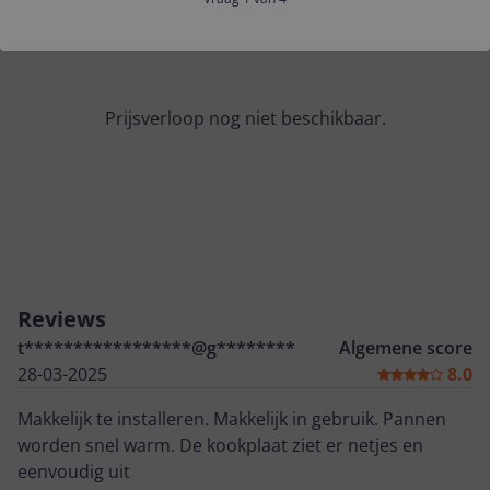
Prijsverloop nog niet beschikbaar.
Reviews
t*****************@g********
Algemene score
28-03-2025
8.0
Makkelijk te installeren. Makkelijk in gebruik. Pannen
worden snel warm. De kookplaat ziet er netjes en
eenvoudig uit