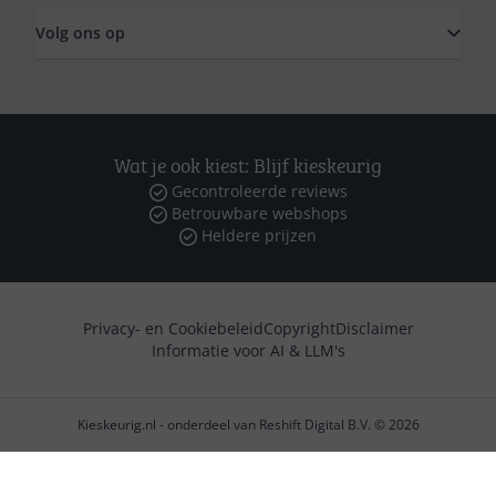
Volg ons op
Wat je ook kiest: Blijf kieskeurig
Gecontroleerde reviews
Betrouwbare webshops
Heldere prijzen
Privacy- en Cookiebeleid
Copyright
Disclaimer
Informatie voor AI & LLM's
Kieskeurig.nl - onderdeel van Reshift Digital B.V. © 2026