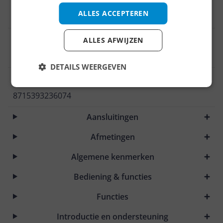
Flexibele kookzones
ALLES ACCEPTEREN
Nee
Type verwarming
ALLES AFWIJZEN
Inductie
DETAILS WEERGEVEN
EAN
8715393236074
Aansluitingen
Afmetingen
Algemene kenmerken
Bediening & functies
Functies
Introductie en ondersteuning