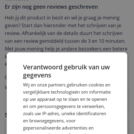
Er zijn nog geen reviews geschreven
Heb jij dit product in bezit en wil je graag je mening
geven? Start dan hieronder met het schrijven van je
review. Afhankelijk van de details duurt het schrijven
van een review gemiddeld tussen de 3 en 10 minuten.
Met jouw mening help je andere bezoekers een betere
keuze te maken én maak je iedere maand kans op
€250,-!
Klik hier voor de actievoorwaarden.
Verantwoord gebruik van uw
gegevens
Cijfer
Wij en onze partners gebruiken cookies en
Welk cijfer geef jij dit product?
vergelijkbare technologieën om informatie
op uw apparaat op te slaan en te openen
1
2
3
4
5
6
7
8
9
10
en om persoonsgegevens te verwerken,
Vraag 1 van 4
zoals uw IP-adres, unieke identificatoren
Specificaties
en browsegegevens, voor
gepersonaliseerde advertenties en