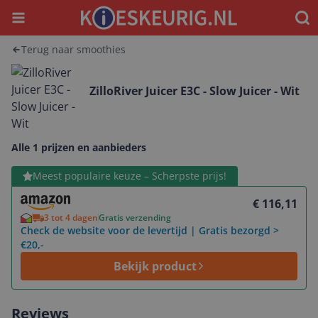
Menu
Waar
Terug naar smoothies
ZilloRiver Juicer E3C - Slow Juicer - Wit
Alle 1 prijzen en aanbieders
Bekijk product
Meest populaire keuze – Scherpste prijs!
€ 116,11
3 tot 4 dagen
Gratis verzending
Check de website voor de levertijd | Gratis bezorgd >
€20,-
Bekijk product
Reviews