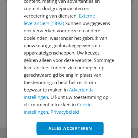
content, meting van advertenties en
content, doelgroepinzichten en
Technisch
verbetering van diensten.
Externe
Materiaal
leveranciers (1892)
kunnen uw gegevens
ook verwerken voor deze en andere
Soft
doeleinden, waaronder het gebruik van
nauwkeurige geolocatiegegevens en
EAN
apparaateigenschappen. Uw keuzes
0707262322702
gelden alleen voor deze website. Sommige
leveranciers kunnen zich beroepen op
Algemeen
gerechtvaardigd belang in plaats van
toestemming; u hebt het recht om
Capaciteit
bezwaar te maken in
Advertentie-
instellingen
. U kunt uw toestemming op
elk moment intrekken in
Cookie-
instellingen
.
Privacybeleid
ALLES ACCEPTEREN