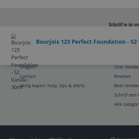
Schrijf je in 
Bekijk product
Bourjois 123 Perfect Foundation - 52 
Service
Algemeen
Vragen?
Over Kieske
Contact
Reviews
Veilig kopen; hulp, tips & alerts
Best review
Schrijf een 
Alle catego