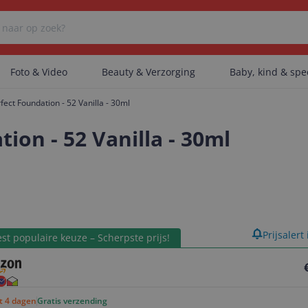
Foto & Video
Beauty & Verzorging
Baby, kind & sp
fect Foundation - 52 Vanilla - 30ml
Er zijn geen categorieën gevonden.
ion - 52 Vanilla - 30ml
Er zijn geen producten gevonden.
product
Prijsalert
Er zijn geen artikelen gevonden.
st populaire keuze – Scherpste prijs!
ot 4 dagen
Gratis verzending