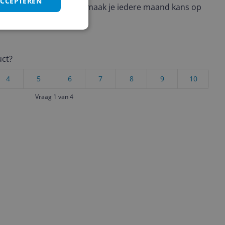
ACCEPTEREN
ere keuze te maken én maak je iedere maand kans op
ctievoorwaarden.
uct?
4
5
6
7
8
9
10
Vraag 1 van 4