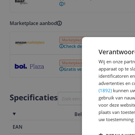
1
Marketplace aanbod
Bekijk product
Marketplace
3 tot 4 dagen
Gratis verz
Check de website voor de levertijd
Verantwoor
Bekijk product
Wij en onze part
Marketplace
5 tot 6 dagen
Gratis verz
apparaat op te s
Gratis verzending vanaf € 25,- | 3
identificatoren e
advertenties en c
(1892)
kunnen uw 
Specificaties
gebruik van nauw
voor deze websit
plaats van toest
Belangrijkste kenmerken
uw toestemming 
EAN
3052503635