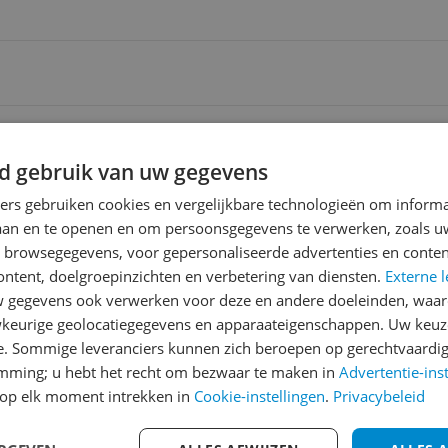
ending
 | Gratis bezorgd > €20,-
d gebruik van uw gegevens
ners gebruiken cookies en vergelijkbare technologieën om inform
ending
laan en te openen en om persoonsgegevens te verwerken, zoals uw
0 Dagen Bedenktijd
n browsegegevens, voor gepersonaliseerde advertenties en conten
ontent, doelgroepinzichten en verbetering van diensten.
Externe l
gegevens ook verwerken voor deze en andere doeleinden, waar
Reviews
keurige geolocatiegegevens en apparaateigenschappen. Uw keuze
Er zijn nog geen revie
e. Sommige leveranciers kunnen zich beroepen op gerechtvaardig
emming; u hebt het recht om bezwaar te maken in
Advertentie-ins
Heb jij dit product in bezi
op elk moment intrekken in
Cookie-instellingen
.
Privacybeleid
met het schrijven van je re
200
een review gemiddeld tuss