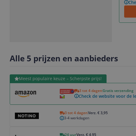
Che
Slide
Slide
1
2
Alle 5 prijzen en aanbieders
Bekijk product
Meest populaire keuze – Scherpste prijs!
3 tot 4 dagen
Gratis verzending
Check de website voor de le
Bekijk product
3 tot 4 dagen
Verz. € 3,95
3-4 werkdagen
Bekijk product
24 uur
Verz. € 4,95