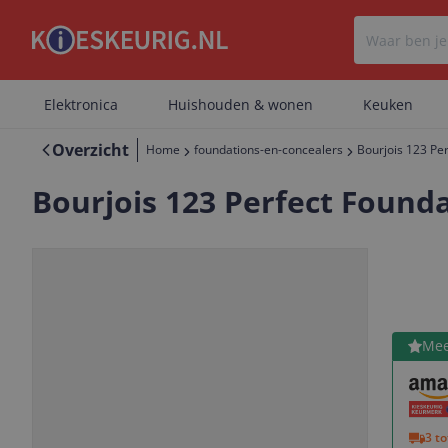
Elektronica
Huishouden & wonen
Keuken
Overzicht
Home
foundations-en-concealers
Bourjois 123 Per
Bourjois 123 Perfect Foundat
Bekijk 
Mee
Vorige
Volgende
3 t