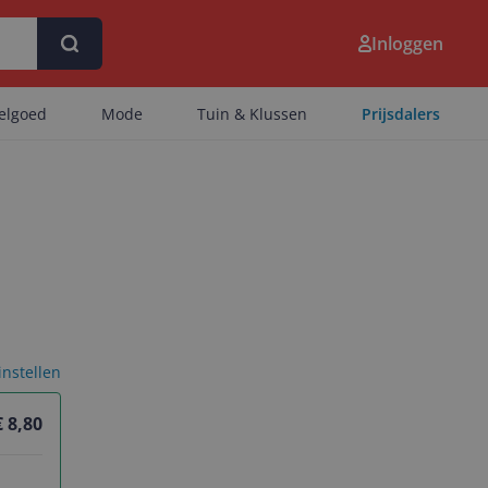
Inloggen
eelgoed
Mode
Tuin & Klussen
Prijsdalers
 instellen
€ 8,80