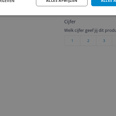
ERGEVEN
ALLES AFWIJZEN
ALLES 
andere bezoekers een bet
€250,-!
Klik hier voor de a
Cijfer
Welk cijfer geef jij dit prod
1
2
3