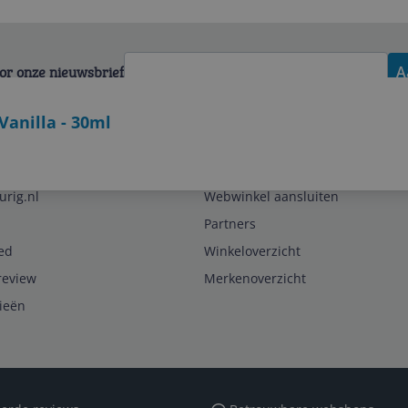
voor onze nieuwsbrief
A
Vanilla - 30ml
Zakelijk
urig.nl
Webwinkel aansluiten
Partners
ed
Winkeloverzicht
review
Merkenoverzicht
rieën