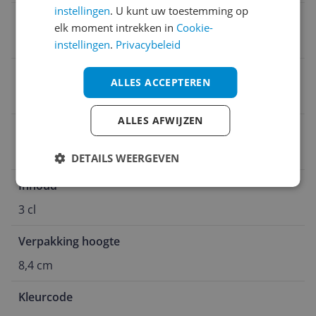
instellingen
. U kunt uw toestemming op
Kleur
elk moment intrekken in
Cookie-
04
instellingen
.
Privacybeleid
Periode na opening
ALLES ACCEPTEREN
12 maand
ALLES AFWIJZEN
Land van oorsprong
Polen
DETAILS WEERGEVEN
Inhoud
3 cl
Verpakking hoogte
8,4 cm
Kleurcode