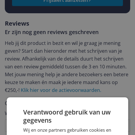
Prijsalert aanzetten
Reviews
Er zijn nog geen reviews geschreven
Heb jij dit product in bezit en wil je graag je mening
geven? Start dan hieronder met het schrijven van je
review. Afhankelijk van de details duurt het schrijven
van een review gemiddeld tussen de 3 en 10 minuten.
Met jouw mening help je andere bezoekers een betere
keuze te maken én maak je iedere maand kans op
€250,-!
Klik hier voor de actievoorwaarden.
Cijfer
Verantwoord gebruik van uw
Welk cijfer geef jij dit product?
gegevens
1
2
3
4
5
6
7
8
9
10
Wij en onze partners gebruiken cookies en