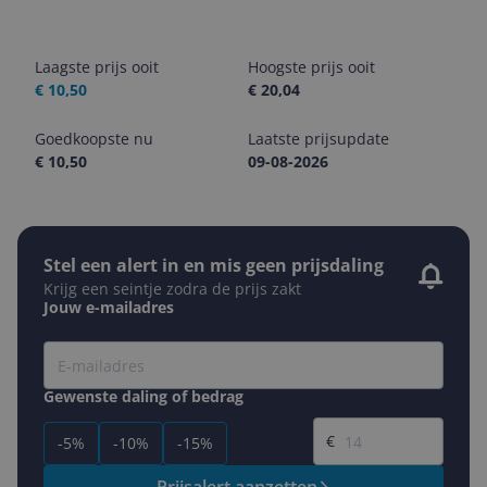
Laagste prijs ooit
Hoogste prijs ooit
€ 10,50
€ 20,04
Goedkoopste nu
Laatste prijsupdate
€ 10,50
09-08-2026
Stel een alert in en mis geen prijsdaling
Krijg een seintje zodra de prijs zakt
Jouw e-mailadres
Gewenste daling of bedrag
Gewenste prijs
€
-5%
-10%
-15%