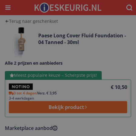
Menu
Waar
Terug naar geschenkset
Paese Long Cover Fluid Foundation -
04 Tanned - 30ml
Alle 2 prijzen en aanbieders
Bekijk product
Meest populaire keuze – Scherpste prijs!
€ 10,50
3 tot 4 dagen
Verz. € 3,95
3-4 werkdagen
Bekijk product
Marketplace aanbod