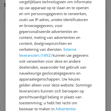
vergelijkbare technologieën om informatie
Vraag 1 van 4
Specificaties
op uw apparaat op te slaan en te openen
en om persoonsgegevens te verwerken,
zoals uw IP-adres, unieke identificatoren
en browsegegevens, voor
Overige kenmerken
gepersonaliseerde advertenties en
content, meting van advertenties en
Houdbaarheid periode na opening
content, doelgroepinzichten en
12 maand
verbetering van diensten.
Externe
leveranciers (1892)
kunnen uw gegevens
Ingrediënten
ook verwerken voor deze en andere
Aluminum Starch Octenylsuccinate
doeleinden, waaronder het gebruik van
nauwkeurige geolocatiegegevens en
Verpakkingsgewicht
apparaateigenschappen. Uw keuzes
gelden alleen voor deze website. Sommige
100 g
leveranciers kunnen zich beroepen op
gerechtvaardigd belang in plaats van
Huidskleur
toestemming; u hebt het recht om
Medium huidskleur
bezwaar te maken in
Advertentie-