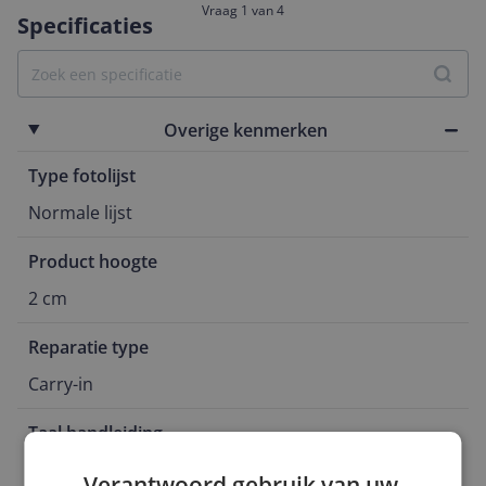
Vraag 1 van 4
Specificaties
Overige kenmerken
Type fotolijst
Normale lijst
Product hoogte
2 cm
Reparatie type
Carry-in
Taal handleiding
Niet van toepassing
Verantwoord gebruik van uw