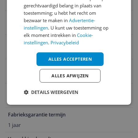
20 mm
gerechtvaardigd belang in plaats van
toestemming; u hebt het recht om
Verpakking hoogte
bezwaar te maken in
Advertentie-
2,4 cm
instellingen
. U kunt uw toestemming op
elk moment intrekken in
Cookie-
Product lengte
instellingen
.
Privacybeleid
1,04 m
ALLES ACCEPTEREN
Fotoformaat breedte
ALLES AFWIJZEN
70 cm
Vorm
DETAILS WEERGEVEN
Rechthoek
Fabrieksgarantie termijn
1 jaar