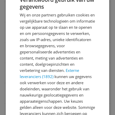
gegevens
Uitzonderingen fabrieksgarantie
Wij en onze partners gebruiken cookies en
Schade veroorzaakt door onjuist gebruik
vergelijkbare technologieën om informatie
op uw apparaat op te slaan en te openen
Soort model
en om persoonsgegevens te verwerken,
Hangend
zoals uw IP-adres, unieke identificatoren
en browsegegevens, voor
Product breedte
gepersonaliseerde advertenties en
74 cm
content, meting van advertenties en
content, doelgroepinzichten en
eWaste
verbetering van diensten.
Externe
leveranciers (1892)
kunnen uw gegevens
Nee
ook verwerken voor deze en andere
Diameter
doeleinden, waaronder het gebruik van
nauwkeurige geolocatiegegevens en
2 cm
apparaateigenschappen. Uw keuzes
gelden alleen voor deze website. Sommige
Profielbreedte lijst
leveranciers kunnen zich beroepen op