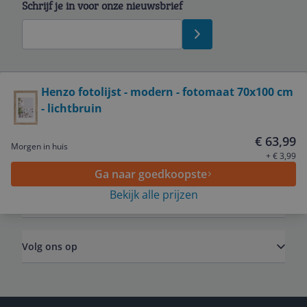
Schrijf je in voor onze nieuwsbrief
Bekijk product
Henzo fotolijst - modern - fotomaat 70x100 cm
- lichtbruin
Service
€ 63,99
Morgen in huis
Algemeen
+ € 3,99
Ga naar goedkoopste
Bekijk alle prijzen
Zakelijk
Volg ons op