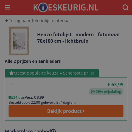
Menu
Waar
Terug naar foto-inlijstmateriaal
Henzo fotolijst - modern - fotomaat
70x100 cm - lichtbruin
Alle 2 prijzen en aanbieders
Bekijk product
Meest populaire keuze – Scherpste prijs!
€ 63,99
-56% prijsdaling
24 uur
Verz. € 3,99
Besteld voor: 22:00 geleverd in: 1dag(en)
Bekijk product
Marketplace aanbod