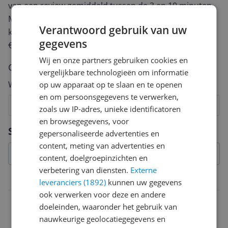
van een review gemiddeld tussen de 3 en 10 minuten.
Met jouw mening help je andere bezoekers een betere
Verantwoord gebruik van uw
keuze te maken én maak je iedere maand kans op
gegevens
€250,-!
Klik hier voor de actievoorwaarden.
Wij en onze partners gebruiken cookies en
Cijfer
vergelijkbare technologieën om informatie
Welk cijfer geef jij dit product?
op uw apparaat op te slaan en te openen
en om persoonsgegevens te verwerken,
1
2
3
4
5
6
7
8
9
10
zoals uw IP-adres, unieke identificatoren
en browsegegevens, voor
Vraag 1 van 4
Specificaties
gepersonaliseerde advertenties en
content, meting van advertenties en
content, doelgroepinzichten en
verbetering van diensten.
Externe
Algemeen
leveranciers (1892)
kunnen uw gegevens
ook verwerken voor deze en andere
Kleur
doeleinden, waaronder het gebruik van
Zwart
nauwkeurige geolocatiegegevens en