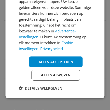
apparaateigenschappen. Uw keuzes
Geschikt voor Fietstype
gelden alleen voor deze website. Sommige
leveranciers kunnen zich beroepen op
Stadsfiets
gerechtvaardigd belang in plaats van
toestemming; u hebt het recht om
Merk
bezwaar te maken in
Advertentie-
Selle Royal
instellingen
. U kunt uw toestemming op
elk moment intrekken in
Cookie-
Geslacht
instellingen
.
Privacybeleid
Unisex
ALLES ACCEPTEREN
EAN
4008153856501
ALLES AFWIJZEN
Afmetingen
DETAILS WEERGEVEN
Specificaties