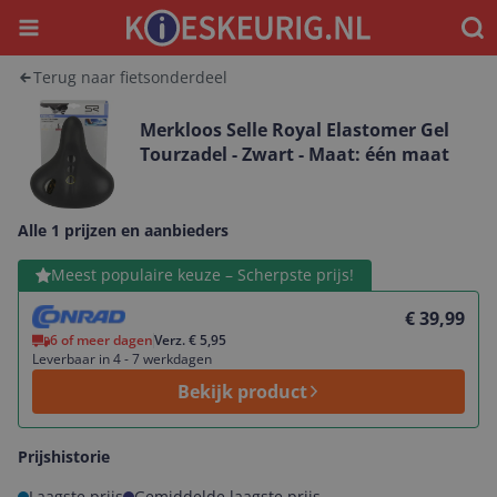
Menu
Waar
Terug naar fietsonderdeel
Merkloos Selle Royal Elastomer Gel
Tourzadel - Zwart - Maat: één maat
Alle 1 prijzen en aanbieders
Bekijk product
Meest populaire keuze – Scherpste prijs!
€ 39,99
6 of meer dagen
Verz. € 5,95
Leverbaar in 4 - 7 werkdagen
Bekijk product
Prijshistorie
Laagste prijs
Gemiddelde laagste prijs