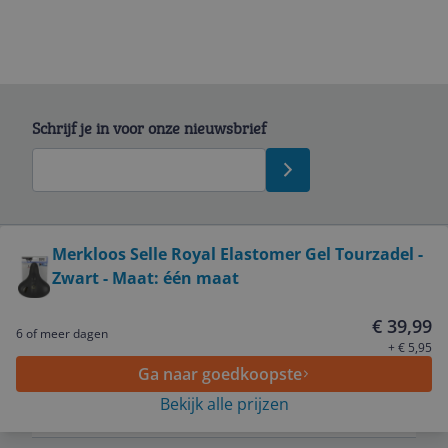
Schrijf je in voor onze nieuwsbrief
Bekijk product
Merkloos Selle Royal Elastomer Gel Tourzadel -
Zwart - Maat: één maat
Service
€ 39,99
6 of meer dagen
Algemeen
+ € 5,95
Ga naar goedkoopste
Bekijk alle prijzen
Zakelijk