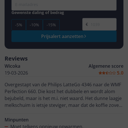
Gewenste daling of bedrag
Gewenste prijs
€
-5%
-10%
-15%
Prijsalert aanzetten
Reviews
Wicoka
Algemene score
19-03-2026
5.0
Overgestapt van de Philips LatteGo 4346 naar de WMF
Perfection 660. Die kost het dubbele en wordt alom
bejubeld, maar is het m.i. niet waard. Het dunne laagje
melkschuim is ietsje steviger, maar dat de koffie zoveel
lekkerder is, kan ik niet zeggen. Voor iedere actie, koffie
of melkschuim, moeten de boilers opnieuw
Minpunten
opgewarmd worden. Dat zal vast stroom besparen,
Moet telkens opnieuw opwarmen.