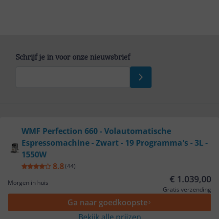
Schrijf je in voor onze nieuwsbrief
Bekijk product
WMF Perfection 660 - Volautomatische
Service
Espressomachine - Zwart - 19 Programma's - 3L -
1550W
Algemeen
8.8
(
44
)
€ 1.039,00
Morgen in huis
Gratis verzending
Zakelijk
Ga naar goedkoopste
Bekijk alle prijzen