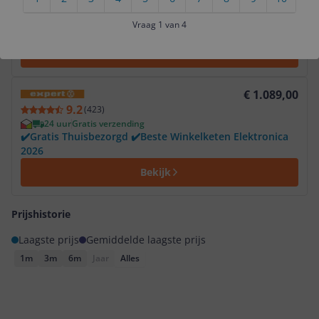
5.4
(
227
)
24 uur
Gratis verzending
Vraag 1 van 4
Bestel online, haal dezelfde dag op in de winkel!
Bekijk
Bekijk product
€ 1.089,00
9.2
(
423
)
24 uur
Gratis verzending
✔️Gratis Thuisbezorgd ✔️Beste Winkelketen Elektronica
2026
Bekijk
Prijshistorie
Laagste prijs
Gemiddelde laagste prijs
1m
3m
6m
Jaar
Alles