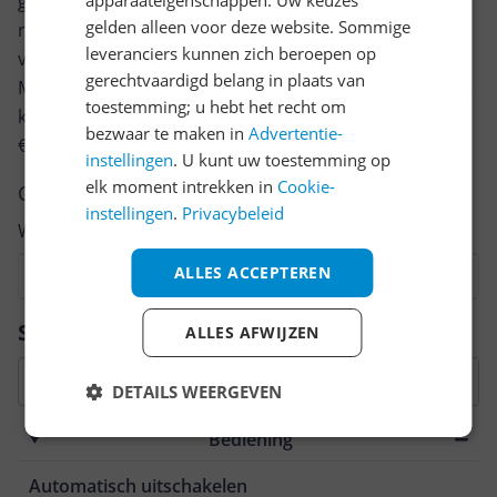
geven? Start dan hieronder met het schrijven van je
apparaateigenschappen. Uw keuzes
gelden alleen voor deze website. Sommige
review. Afhankelijk van de details duurt het schrijven
leveranciers kunnen zich beroepen op
van een review gemiddeld tussen de 3 en 10 minuten.
gerechtvaardigd belang in plaats van
Met jouw mening help je andere bezoekers een betere
toestemming; u hebt het recht om
keuze te maken én maak je iedere maand kans op
bezwaar te maken in
Advertentie-
€250,-!
Klik hier voor de actievoorwaarden.
instellingen
. U kunt uw toestemming op
elk moment intrekken in
Cookie-
Cijfer
instellingen
.
Privacybeleid
Welk cijfer geef jij dit product?
ALLES ACCEPTEREN
1
2
3
4
5
6
7
8
9
10
Vraag 1 van 4
Specificaties
ALLES AFWIJZEN
DETAILS WEERGEVEN
Bediening
Automatisch uitschakelen