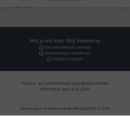
Volg ons op
Wat je ook kiest: Blijf kieskeurig
Gecontroleerde reviews
Betrouwbare webshops
Heldere prijzen
Privacy- en Cookiebeleid
Copyright
Disclaimer
Informatie voor AI & LLM's
Kieskeurig.nl - onderdeel van Reshift Digital B.V. © 2026