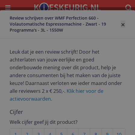
Menu
Waar
Review schrijven over WMF Perfection 660 -
Terug naar koffiezetapparaat
Volautomatische Espressomachine - Zwart - 19
Programma's - 3L - 1550W
WMF Perfection 660 - Volautomatische
Espressomachine - Zwart - 19
Programma's - 3L - 1550W
Leuk dat je een review schrijft! Door het
8.8
(
44
)
achterlaten van jouw eerlijke en goed
Alle 3 prijzen en aanbieders
onderbouwde mening over dit product, help je
Bekijk product
Meest populaire keuze
andere consumenten bij het maken van de juiste
keuze! Daarnaast verloten we ieder maand onder
€ 1.039,00
Laagste prijs
alle reviewers 2 x € 250,-.
Klik hier voor de
8.4
(
2166
)
actievoorwaarden.
24 uur
Gratis verzending
Vandaag besteld, morgen een lekker bakkie.
Cijfer
Bekijk product
Welk cijfer geef jij dit product?
Bekijk product
€ 1.039,00
Laagste prijs
1
2
3
4
5
6
7
8
9
10