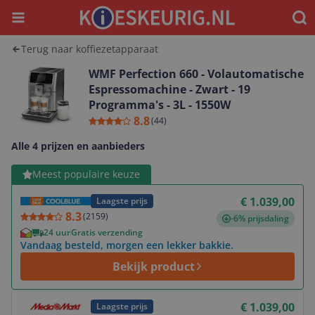
Menu
Waar
Terug naar koffiezetapparaat
WMF Perfection 660 - Volautomatische
Espressomachine - Zwart - 19
Programma's - 3L - 1550W
8.8
(
44
)
Alle 4 prijzen en aanbieders
Bekijk product
Meest populaire keuze
€ 1.039,00
Laagste prijs
8.3
(
2159
)
-6% prijsdaling
24 uur
Gratis verzending
Vandaag besteld, morgen een lekker bakkie.
Bekijk product
Bekijk product
€ 1.039,00
Laagste prijs