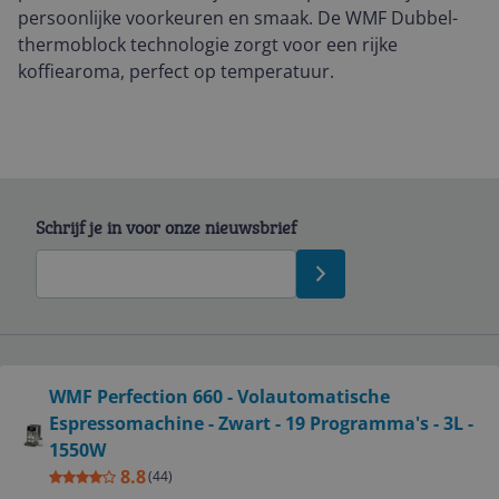
persoonlijke voorkeuren en smaak. De WMF Dubbel-
thermoblock technologie zorgt voor een rijke
koffiearoma, perfect op temperatuur.
Schrijf je in voor onze nieuwsbrief
Bekijk product
WMF Perfection 660 - Volautomatische
Service
Espressomachine - Zwart - 19 Programma's - 3L -
1550W
Algemeen
8.8
(
44
)