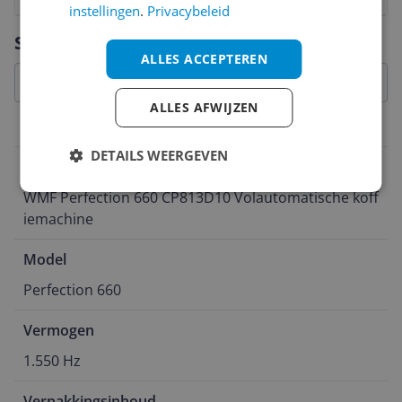
instellingen
.
Privacybeleid
Vraag 1 van 4
Specificaties
ALLES ACCEPTEREN
ALLES AFWIJZEN
Productinformatie
DETAILS WEERGEVEN
Introductie
WMF Perfection 660 CP813D10 Volautomatische koff
iemachine
Model
Perfection 660
Vermogen
1.550 Hz
Verpakkingsinhoud