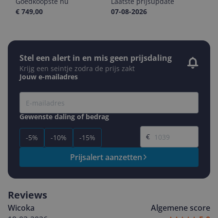
Goedkoopste nu
Laatste prijsupdate
€ 749,00
07-08-2026
Stel een alert in en mis geen prijsdaling
Krijg een seintje zodra de prijs zakt
Jouw e-mailadres
Gewenste daling of bedrag
Gewenste prijs
€
-5%
-10%
-15%
Prijsalert aanzetten
Reviews
Wicoka
Algemene score