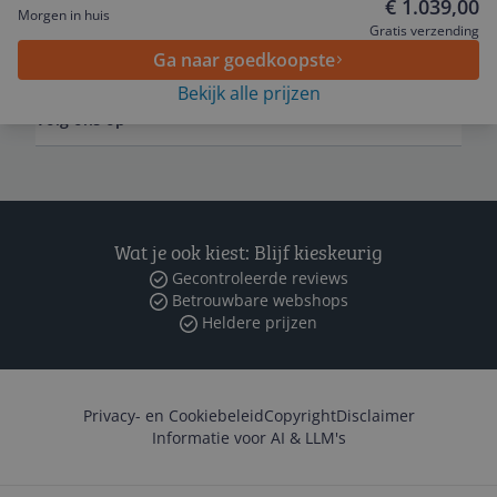
€ 1.039,00
Morgen in huis
Gratis verzending
Zakelijk
Ga naar goedkoopste
Bekijk alle prijzen
Volg ons op
Wat je ook kiest: Blijf kieskeurig
Gecontroleerde reviews
Betrouwbare webshops
Heldere prijzen
Privacy- en Cookiebeleid
Copyright
Disclaimer
Informatie voor AI & LLM's