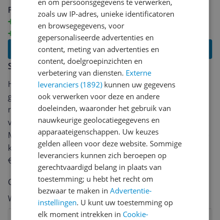
maar dat doen we niet meer. We laten 'm nu gewoon
en om persoonsgegevens te verwerken,
Pluspunten
een tijdje schuimen zonder gekoppelde melkslang. De
zoals uw IP-adres, unieke identificatoren
Gemak bediening
melkslang zelf reinigen moet via het menu, soms
en browsegegevens, voor
Onderhoud eenvoudig
vraagt ie daar zelf om. Dit apparaat zou ik nooit weer
gepersonaliseerde advertenties en
kopen, als er geen 30 dagen verlopen waren, zou ik 'm
Lees alle reviews
content, meting van advertenties en
teruggestuurd hebben. Doe mij maar een Philips
content, doelgroepinzichten en
Schrijf een review
LatteGo of een DeLonghi.
verbetering van diensten.
Externe
Heb jij dit product in bezit en wil je graag je mening
leveranciers (1892)
kunnen uw gegevens
geven? Start dan hieronder met het schrijven van je
ook verwerken voor deze en andere
doeleinden, waaronder het gebruik van
review. Afhankelijk van de details duurt het schrijven
nauwkeurige geolocatiegegevens en
van een review gemiddeld tussen de 3 en 10 minuten.
apparaateigenschappen. Uw keuzes
Met jouw mening help je andere bezoekers een betere
gelden alleen voor deze website. Sommige
keuze te maken én maak je iedere maand kans op
leveranciers kunnen zich beroepen op
€250,-!
Klik hier voor de actievoorwaarden.
gerechtvaardigd belang in plaats van
toestemming; u hebt het recht om
Cijfer
bezwaar te maken in
Advertentie-
Welk cijfer geef jij dit product?
instellingen
. U kunt uw toestemming op
elk moment intrekken in
Cookie-
1
2
3
4
5
6
7
8
9
10