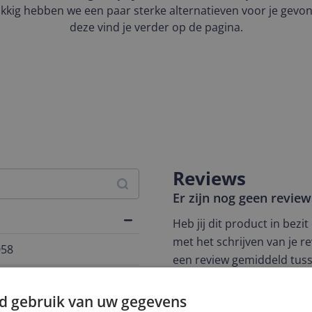
kkig hebben we een paar sterke alternatieven voor je gevo
deze vind je verder op de pagina.
Reviews
Er zijn nog geen revie
Heb jij dit product in bezi
met het schrijven van je re
058
een review gemiddeld tuss
andere bezoekers een bet
€250,-!
Klik hier voor de a
d gebruik van uw gegevens
c Bike Mountain Bike maakt