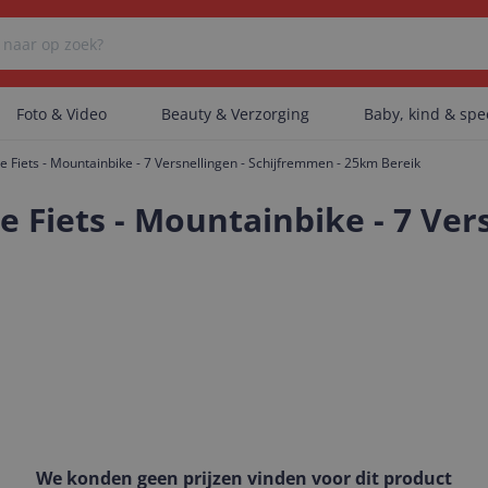
Foto & Video
Beauty & Verzorging
Baby, kind & sp
che Fiets - Mountainbike - 7 Versnellingen - Schijfremmen - 25km Bereik
Er zijn geen categorieën gevonden.
he Fiets - Mountainbike - 7 Ve
Er zijn geen producten gevonden.
Er zijn geen artikelen gevonden.
We konden geen prijzen vinden voor dit product