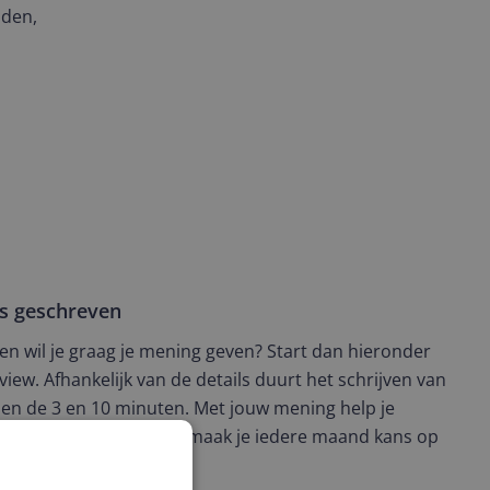
nden,
ws geschreven
t en wil je graag je mening geven? Start dan hieronder
view. Afhankelijk van de details duurt het schrijven van
en de 3 en 10 minuten. Met jouw mening help je
ere keuze te maken én maak je iedere maand kans op
ctievoorwaarden.