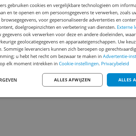
ing van maximaal 25 mijl
ners gebruiken cookies en vergelijkbare technologieën om inform
Cijfer
lektrische fiets perfect
laan en te openen en om persoonsgegevens te verwerken, zoals uw
Welk cijfer geef jij dit prod
gpaden Shimano schakeling:
n browsegegevens, voor gepersonaliseerde advertenties en conten
 elektrische fiets elke
ontent, doelgroepinzichten en verbetering van diensten.
Externe l
1
2
3
n rijden: schijfremmen en
gegevens ook verwerken voor deze en andere doeleinden, waar
eiligheid en vertrouwen
keurige geolocatiegegevens en apparaateigenschappen. Uw keuze
dige kwaliteit: de AT650
e. Sommige leveranciers kunnen zich beroepen op gerechtvaardig
len, waardoor het een
emming; u hebt het recht om bezwaar te maken in
Advertentie-ins
 Remmen: JAK-
op elk moment intrekken in
Cookie-instellingen
.
Privacybeleid
 bij vocht Wielen en
el grip op alle
ERGEVEN
ALLES AFWIJZEN
ALLES 
belwandige velgen