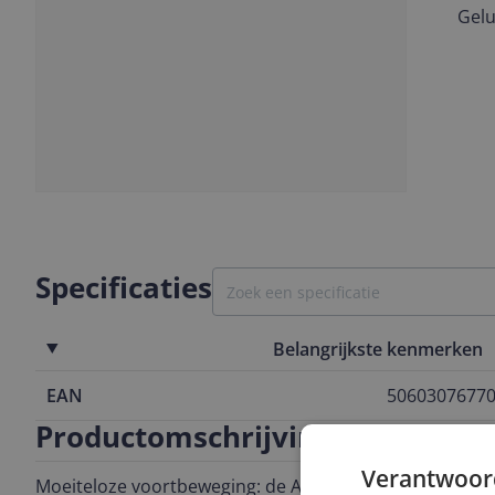
Gelu
Vorige
Volgende
Slide
1
Specificaties
Belangrijkste kenmerken
EAN
5060307677
Productomschrijving
Verantwoor
Moeiteloze voortbeweging: de AT650 All Terrain Electri