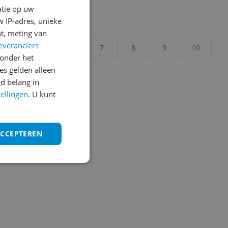
atie op uw
 IP-adres, unieke
uct?
t, meting van
everanciers
4
5
6
7
8
9
10
onder het
Vraag 1 van 4
s gelden alleen
d belang in
tellingen
. U kunt
ACCEPTEREN