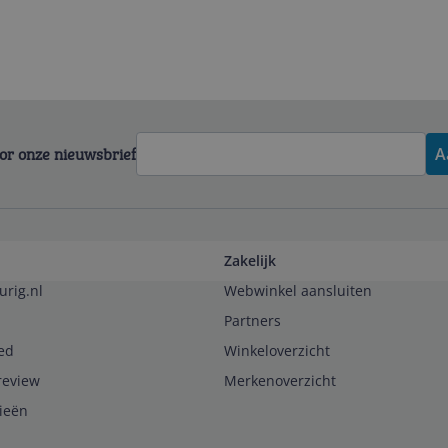
voor onze nieuwsbrief
A
Zakelijk
urig.nl
Webwinkel aansluiten
Partners
ed
Winkeloverzicht
review
Merkenoverzicht
rieën