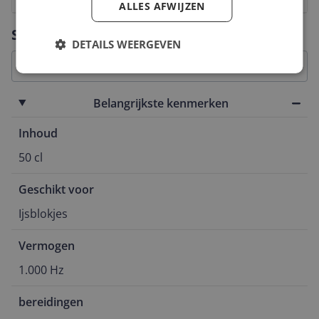
ALLES AFWIJZEN
Vraag 1 van 4
Specificaties
DETAILS WEERGEVEN
Belangrijkste kenmerken
Inhoud
50 cl
Geschikt voor
Ijsblokjes
Vermogen
1.000 Hz
bereidingen