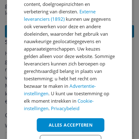
content, doelgroepinzichten en
goed compleet product en een goed vermogen om de
verbetering van diensten.
Externe
lekkerste gerechten te maken
leveranciers (1892)
kunnen uw gegevens
ook verwerken voor deze en andere
Lees alle reviews
doeleinden, waaronder het gebruik van
nauwkeurige geolocatiegegevens en
Schrijf een review
apparaateigenschappen. Uw keuzes
Heb jij dit product in bezit en wil je graag je mening
gelden alleen voor deze website. Sommige
geven? Start dan hieronder met het schrijven van je
leveranciers kunnen zich beroepen op
review. Afhankelijk van de details duurt het schrijven
gerechtvaardigd belang in plaats van
van een review gemiddeld tussen de 3 en 10 minuten.
toestemming; u hebt het recht om
Met jouw mening help je andere bezoekers een betere
bezwaar te maken in
Advertentie-
instellingen
. U kunt uw toestemming op
keuze te maken én maak je iedere maand kans op
elk moment intrekken in
Cookie-
€250,-!
Klik hier voor de actievoorwaarden.
instellingen
.
Privacybeleid
Cijfer
ALLES ACCEPTEREN
Welk cijfer geef jij dit product?
1
2
3
4
5
6
7
8
9
10