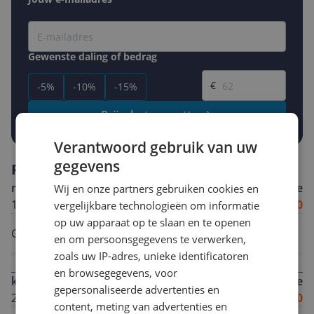
Gewenste daling of bedrag
Gewenste prijs
€
-5%
-10%
-15%
Prijsalert aanzetten
Verantwoord gebruik van uw
gegevens
Reviews
n*************@h**********
Algemene score
Wij en onze partners gebruiken cookies en
10-01-2026
9.0
vergelijkbare technologieën om informatie
op uw apparaat op te slaan en te openen
Goed apparaat!
en om persoonsgegevens te verwerken,
zoals uw IP-adres, unieke identificatoren
en browsegegevens, voor
k********@h********
Algemene score
gepersonaliseerde advertenties en
26-12-2025
8.0
content, meting van advertenties en