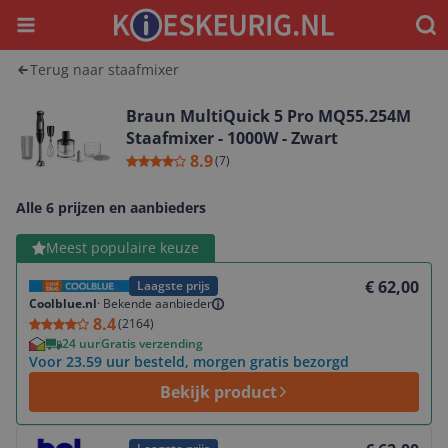
Menu
Waar
Terug naar staafmixer
Braun MultiQuick 5 Pro MQ55.254M
Staafmixer - 1000W - Zwart
8.9
(
7
)
Alle 6 prijzen en aanbieders
Bekijk product
Meest populaire keuze
€ 62,00
Laagste prijs
Coolblue.nl
·
Bekende aanbieder
8.4
(
2164
)
24 uur
Gratis verzending
Voor 23.59 uur besteld, morgen gratis bezorgd
Bekijk product
Bekijk product