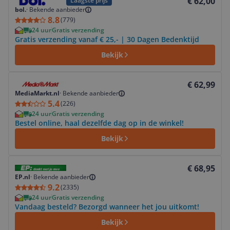
€ 62,00
Laagste prijs
bol.
·
Bekende aanbieder
8.8
(
779
)
24 uur
Gratis verzending
Gratis verzending vanaf € 25,- | 30 Dagen Bedenktijd
Bekijk
Bekijk product
€ 62,99
MediaMarkt.nl
·
Bekende aanbieder
5.4
(
226
)
24 uur
Gratis verzending
Bestel online, haal dezelfde dag op in de winkel!
Bekijk
Bekijk product
€ 68,95
EP.nl
·
Bekende aanbieder
9.2
(
2335
)
24 uur
Gratis verzending
Vandaag besteld? Bezorgd wanneer het jou uitkomt!
Bekijk