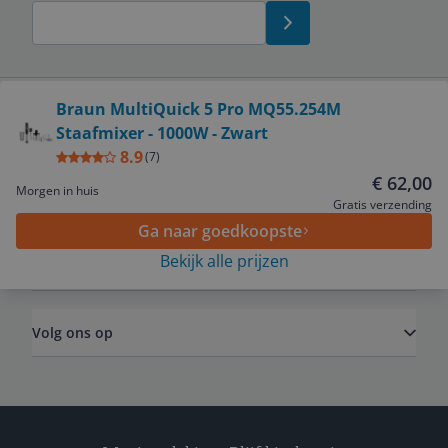
Bekijk product
Braun MultiQuick 5 Pro MQ55.254M
Staafmixer - 1000W - Zwart
Service
8.9
(
7
)
€ 62,00
Morgen in huis
Algemeen
Gratis verzending
Ga naar goedkoopste
Bekijk alle prijzen
Zakelijk
Volg ons op