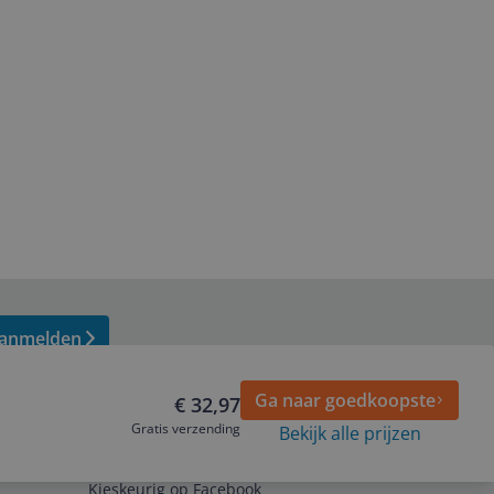
anmelden
Ga naar goedkoopste
€ 32,97
Gratis verzending
Bekijk alle prijzen
Volg ons op
Kieskeurig op Facebook