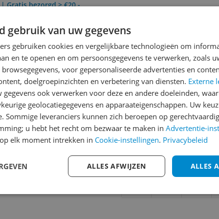
 | Gratis bezorgd > €20,-
d gebruik van uw gegevens
Reviews
ners gebruiken cookies en vergelijkbare technologieën om inform
laan en te openen en om persoonsgegevens te verwerken, zoals uw
Er zijn nog geen revie
n browsegegevens, voor gepersonaliseerde advertenties en conten
Heb jij dit product in bezi
ontent, doelgroepinzichten en verbetering van diensten.
Externe l
met het schrijven van je re
gegevens ook verwerken voor deze en andere doeleinden, waar
813
keurige geolocatiegegevens en apparaateigenschappen. Uw keuze
een review gemiddeld tuss
e. Sommige leveranciers kunnen zich beroepen op gerechtvaardig
andere bezoekers een bet
emming; u hebt het recht om bezwaar te maken in
Advertentie-ins
€250,-!
Klik hier voor de a
A storm plunges her into a
op elk moment intrekken in
Cookie-instellingen
.
Privacybeleid
nd joined by inventive
Cijfer
solace in the Eye of the
ERGEVEN
ALLES AFWIJZEN
ALLES 
Welk cijfer geef jij dit prod
1
2
3