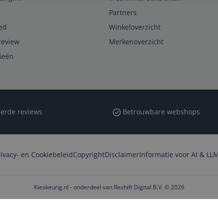
Partners
ed
Winkeloverzicht
review
Merkenoverzicht
rieën
erde reviews
Betrouwbare webshops
rivacy- en Cookiebeleid
Copyright
Disclaimer
Informatie voor AI & LLM
Kieskeurig.nl - onderdeel van Reshift Digital B.V. © 2026