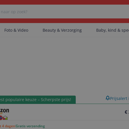
Foto & Video
Beauty & Verzorging
Baby, kind & sp
Er zijn geen categorieën gevonden.
Er zijn geen producten gevonden.
product
Prijsalert
Er zijn geen artikelen gevonden.
st populaire keuze – Scherpste prijs!
€
ot 4 dagen
Gratis verzending