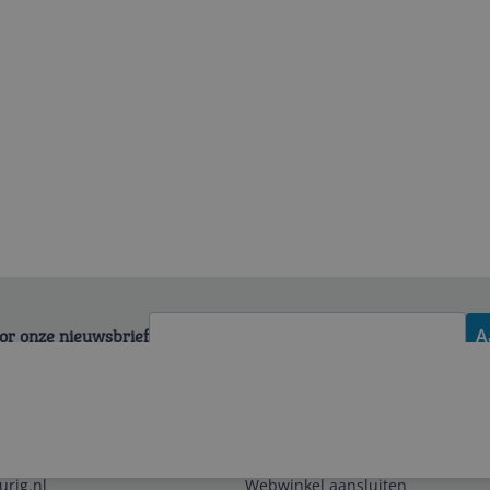
voor onze nieuwsbrief
A
Zakelijk
urig.nl
Webwinkel aansluiten