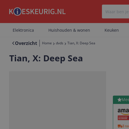
Elektronica
Huishouden & wonen
Keuken
Overzicht
Home
dvds
Tian, X: Deep Sea
Tian, X: Deep Sea
Bekijk 
Mee
Vorige
Volgende
3 t