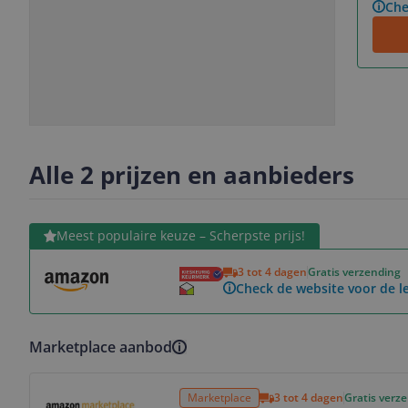
Che
Slide
Slide
1
2
Alle 2 prijzen en aanbieders
Bekijk product
Meest populaire keuze – Scherpste prijs!
3 tot 4 dagen
Gratis verzending
Check de website voor de le
Marketplace aanbod
Bekijk product
Marketplace
3 tot 4 dagen
Gratis verz