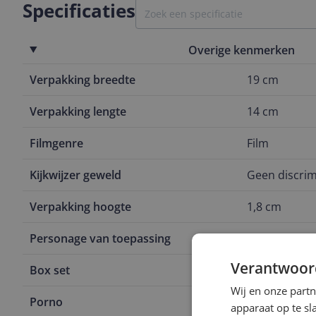
Specificaties
Overige kenmerken
Verpakking breedte
19 cm
Verpakking lengte
14 cm
Filmgenre
Film
Kijkwijzer geweld
Geen discrim
Verpakking hoogte
1,8 cm
Personage van toepassing
Nee
Verantwoor
Box set
Nee
Wij en onze part
Porno
Nee
apparaat op te s