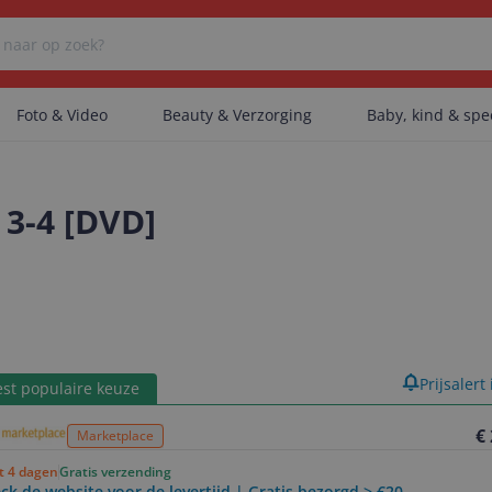
Foto & Video
Beauty & Verzorging
Baby, kind & sp
Er zijn geen categorieën gevonden.
 3-4 [DVD]
Er zijn geen producten gevonden.
Er zijn geen artikelen gevonden.
product
Prijsalert
st populaire keuze
€
Marketplace
ot 4 dagen
Gratis verzending
ck de website voor de levertijd | Gratis bezorgd > €20,-