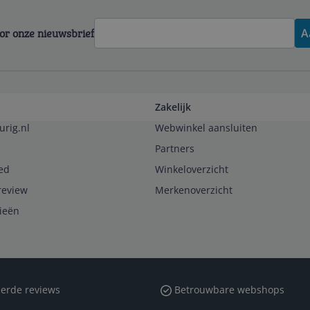
voor onze nieuwsbrief
A
Zakelijk
urig.nl
Webwinkel aansluiten
Partners
ed
Winkeloverzicht
review
Merkenoverzicht
rieën
erde reviews
Betrouwbare webshops