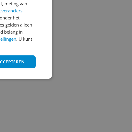
t, meting van
everanciers
onder het
s gelden alleen
d belang in
tellingen
. U kunt
ACCEPTEREN