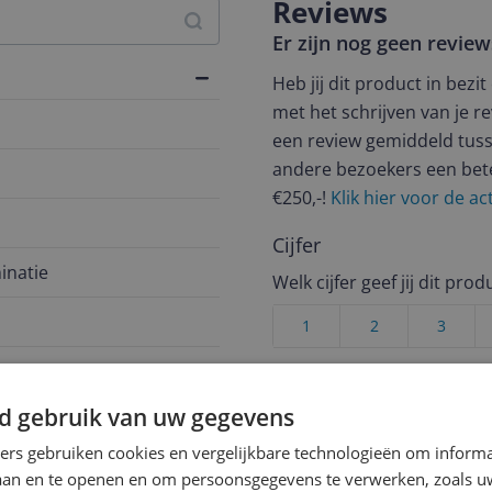
Reviews
Er zijn nog geen revie
Heb jij dit product in bezi
met het schrijven van je re
een review gemiddeld tuss
andere bezoekers een bet
€250,-!
Klik hier voor de a
Cijfer
inatie
Welk cijfer geef jij dit prod
1
2
3
d gebruik van uw gegevens
ners gebruiken cookies en vergelijkbare technologieën om inform
laan en te openen en om persoonsgegevens te verwerken, zoals uw