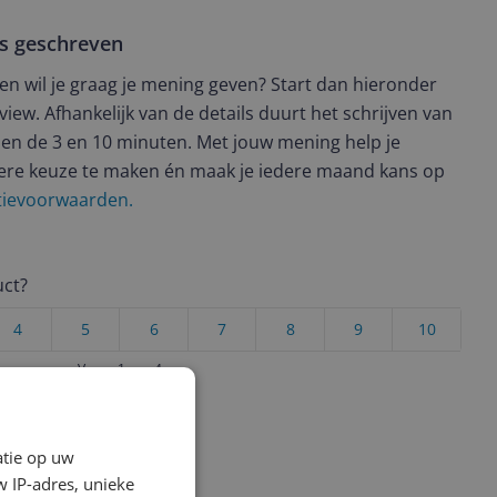
ws geschreven
t en wil je graag je mening geven? Start dan hieronder
view. Afhankelijk van de details duurt het schrijven van
en de 3 en 10 minuten. Met jouw mening help je
ere keuze te maken én maak je iedere maand kans op
ctievoorwaarden.
uct?
4
5
6
7
8
9
10
Vraag 1 van 4
atie op uw
 IP-adres, unieke