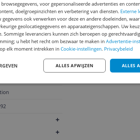
n browsegegevens, voor gepersonaliseerde advertenties en conten
inatie
ontent, doelgroepinzichten en verbetering van diensten.
Externe l
gegevens ook verwerken voor deze en andere doeleinden, waar
keurige geolocatiegegevens en apparaateigenschappen. Uw keuze
e. Sommige leveranciers kunnen zich beroepen op gerechtvaardig
emming; u hebt het recht om bezwaar te maken in
Advertentie-ins
op elk moment intrekken in
Cookie-instellingen
.
Privacybeleid
ERGEVEN
ALLES AFWIJZEN
ALLES 
tion
992