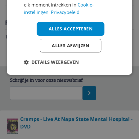
elk moment intrekken in
Cookie-
instellingen
.
Privacybeleid
Productomschrijving
ALLES ACCEPTEREN
Taal: Engels
ALLES AFWIJZEN
DETAILS WEERGEVEN
Schrijf je in voor onze nieuwsbrief
Bekijk product
Cramps - Live At Napa State Mental Hospital -
DVD
Service