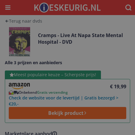
Menu
Waar
Terug naar dvds
Cramps - Live At Napa State Mental
Hospital - DVD
Alle 3 prijzen en aanbieders
Bekijk product
Meest populaire keuze – Scherpste prijs!
€ 19,99
Onbekend
Gratis verzending
Check de website voor de levertijd | Gratis bezorgd >
€20,-
Bekijk product
Marketplace aanbod