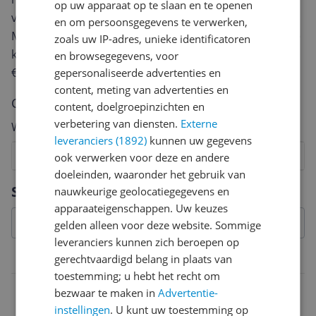
op uw apparaat op te slaan en te openen
van een review gemiddeld tussen de 3 en 10 minuten.
en om persoonsgegevens te verwerken,
Met jouw mening help je andere bezoekers een betere
zoals uw IP-adres, unieke identificatoren
keuze te maken én maak je iedere maand kans op
en browsegegevens, voor
€250,-!
Klik hier voor de actievoorwaarden.
gepersonaliseerde advertenties en
content, meting van advertenties en
Cijfer
content, doelgroepinzichten en
verbetering van diensten.
Externe
Welk cijfer geef jij dit product?
leveranciers (1892)
kunnen uw gegevens
1
2
3
4
5
6
7
8
9
10
ook verwerken voor deze en andere
doeleinden, waaronder het gebruik van
Vraag 1 van 4
Specificaties
nauwkeurige geolocatiegegevens en
apparaateigenschappen. Uw keuzes
gelden alleen voor deze website. Sommige
leveranciers kunnen zich beroepen op
Belangrijkste kenmerken
gerechtvaardigd belang in plaats van
toestemming; u hebt het recht om
EAN
bezwaar te maken in
Advertentie-
instellingen
. U kunt uw toestemming op
0022891997399