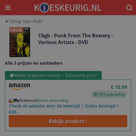
Menu
Waar
Terug naar dvds
Cbgb - Punk From The Bowery -
Various Artists - DVD
Alle 3 prijzen en aanbieders
Bekijk product
Meest populaire keuze – Scherpste prijs!
€ 10,99
-35% prijsdaling
Onbekend
Gratis verzending
Check de website voor de levertijd | Gratis bezorgd >
€20,-
Bekijk product