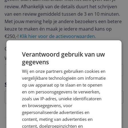
review. Afhankelijk van de details duurt het schrijven
van een review gemiddeld tussen de 3 en 10 minuten.
Met jouw mening help je andere bezoekers een betere
keuze te maken én maak je iedere maand kans op
€250,-!
Klik hier voor de actievoorwaarden.
Cijfer
Verantwoord gebruik van uw
Welk cijfer geef jij dit product?
gegevens
1
2
3
4
5
6
7
8
9
10
Wij en onze partners gebruiken cookies en
vergelijkbare technologieën om informatie
Vraag 1 van 4
Specificaties
op uw apparaat op te slaan en te openen
en om persoonsgegevens te verwerken,
zoals uw IP-adres, unieke identificatoren
en browsegegevens, voor
Productinformatie
gepersonaliseerde advertenties en
content, meting van advertenties en
Speelduur
content, doelgroepinzichten en