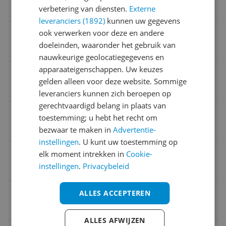
verbetering van diensten.
Externe
0
leveranciers (1892)
kunnen uw gegevens
Aantal stuks in verpakking
ook verwerken voor deze en andere
doeleinden, waaronder het gebruik van
1 stuk
nauwkeurige geolocatiegegevens en
apparaateigenschappen. Uw keuzes
Drager
gelden alleen voor deze website. Sommige
DVD
leveranciers kunnen zich beroepen op
gerechtvaardigd belang in plaats van
Gesproken taal
toestemming; u hebt het recht om
Engels
bezwaar te maken in
Advertentie-
instellingen
. U kunt uw toestemming op
Geluidsformaat
elk moment intrekken in
Cookie-
instellingen
.
Privacybeleid
Stereo
EAN
ALLES ACCEPTEREN
0022891434894
ALLES AFWIJZEN