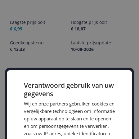
Laagste prijs ooit
Hoogste prijs ooit
€ 6,99
€ 18,07
Goedkoopste nu
Laatste prijsupdate
€ 13,33
10-08-2026
Stel een alert in en mis geen prijsdaling
Verantwoord gebruik van uw
Krijg een seintje zodra de prijs zakt
Jouw e-mailadres
gegevens
Wij en onze partners gebruiken cookies en
vergelijkbare technologieën om informatie
Gewenste daling of bedrag
op uw apparaat op te slaan en te openen
Gewenste prijs
en om persoonsgegevens te verwerken,
€
-5%
-10%
-15%
zoals uw IP-adres, unieke identificatoren