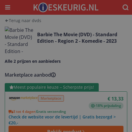
Menu
Waar
Terug naar dvds
Barbie The Movie (DVD) - Standard
Edition - Region 2 - Komedie - 2023
Alle 2 prijzen en aanbieders
Marketplace aanbod
Bekijk product
Meest populaire keuze – Scherpste prijs!
€ 13,33
Marketplace
-18% prijsdaling
3 tot 4 dagen
Gratis verzending
Check de website voor de levertijd | Gratis bezorgd >
€20,-
Bekijk product