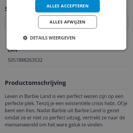
Vraag 1 van 4
ALLES ACCEPTEREN
Specificaties
ALLES AFWIJZEN
Belangrijkste kenmerken
DETAILS WEERGEVEN
EAN
5051888263532
Productomschrijving
Leven in Barbie Land is een perfect wezen zijn op een
perfecte plek. Tenzij je een existentiële crisis hebt. Of je
bent een Ken. Nadat Barbie uit Barbie Land is gezet
omdat ze er niet zo perfect uitzag, vertrekt ze naar de
mensenwereld om het ware geluk te vinden.