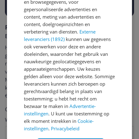
en browsegegevens, voor
Prijsalert aanzetten
gepersonaliseerde advertenties en
content, meting van advertenties en
content, doelgroepinzichten en
Reviews
verbetering van diensten.
Externe
Er zijn nog geen reviews geschreven
leveranciers (1892)
kunnen uw gegevens
ook verwerken voor deze en andere
Heb jij dit product in bezit en wil je graag je mening
doeleinden, waaronder het gebruik van
geven? Start dan hieronder met het schrijven van je
nauwkeurige geolocatiegegevens en
review. Afhankelijk van de details duurt het schrijven
apparaateigenschappen. Uw keuzes
van een review gemiddeld tussen de 3 en 10 minuten.
gelden alleen voor deze website. Sommige
Met jouw mening help je andere bezoekers een betere
leveranciers kunnen zich beroepen op
keuze te maken én maak je iedere maand kans op
gerechtvaardigd belang in plaats van
€250,-!
Klik hier voor de actievoorwaarden.
toestemming; u hebt het recht om
bezwaar te maken in
Advertentie-
Cijfer
instellingen
. U kunt uw toestemming op
Welk cijfer geef jij dit product?
elk moment intrekken in
Cookie-
instellingen
.
Privacybeleid
1
2
3
4
5
6
7
8
9
10