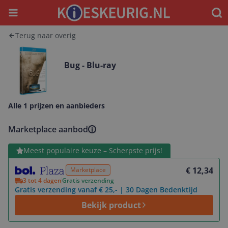
Menu
Waar
Terug naar overig
Bug - Blu-ray
Alle 1 prijzen en aanbieders
Marketplace aanbod
Bekijk product
Meest populaire keuze – Scherpste prijs!
€ 12,34
Marketplace
3 tot 4 dagen
Gratis verzending
Gratis verzending vanaf € 25,- | 30 Dagen Bedenktijd
Bekijk product