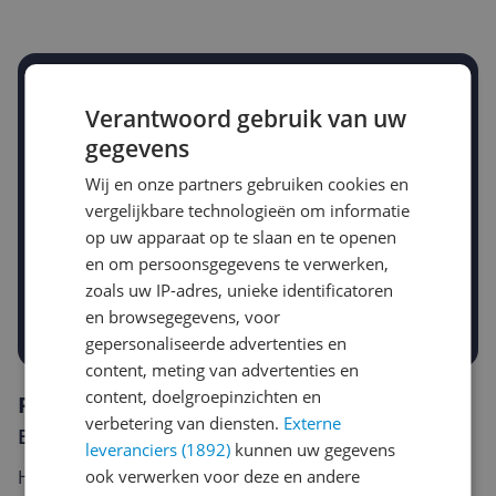
Stel een alert in en mis geen prijsdaling
Verantwoord gebruik van uw
Krijg een seintje zodra de prijs zakt
Jouw e-mailadres
gegevens
Wij en onze partners gebruiken cookies en
vergelijkbare technologieën om informatie
Gewenste daling of bedrag
op uw apparaat op te slaan en te openen
Gewenste prijs
en om persoonsgegevens te verwerken,
€
-5%
-10%
-15%
zoals uw IP-adres, unieke identificatoren
en browsegegevens, voor
Prijsalert aanzetten
gepersonaliseerde advertenties en
content, meting van advertenties en
content, doelgroepinzichten en
Reviews
verbetering van diensten.
Externe
Er zijn nog geen reviews geschreven
leveranciers (1892)
kunnen uw gegevens
ook verwerken voor deze en andere
Heb jij dit product in bezit en wil je graag je mening