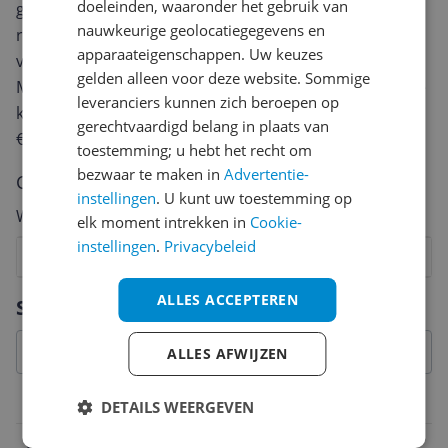
doeleinden, waaronder het gebruik van
geven? Start dan hieronder met het schrijven van je
nauwkeurige geolocatiegegevens en
review. Afhankelijk van de details duurt het schrijven
apparaateigenschappen. Uw keuzes
van een review gemiddeld tussen de 3 en 10 minuten.
gelden alleen voor deze website. Sommige
Met jouw mening help je andere bezoekers een betere
leveranciers kunnen zich beroepen op
keuze te maken én maak je iedere maand kans op
gerechtvaardigd belang in plaats van
€250,-!
Klik hier voor de actievoorwaarden.
toestemming; u hebt het recht om
bezwaar te maken in
Advertentie-
Cijfer
instellingen
. U kunt uw toestemming op
Welk cijfer geef jij dit product?
elk moment intrekken in
Cookie-
instellingen
.
Privacybeleid
1
2
3
4
5
6
7
8
9
10
Vraag 1 van 4
ALLES ACCEPTEREN
Specificaties
ALLES AFWIJZEN
Belangrijkste kenmerken
DETAILS WEERGEVEN
EAN