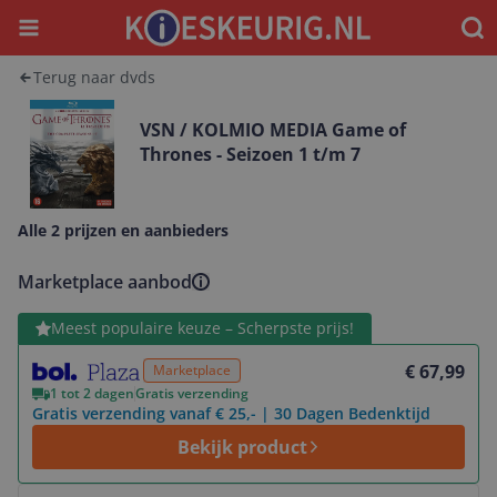
Menu
Waar
Terug naar dvds
VSN / KOLMIO MEDIA Game of
Thrones - Seizoen 1 t/m 7
Alle 2 prijzen en aanbieders
Marketplace aanbod
Bekijk product
Meest populaire keuze – Scherpste prijs!
€ 67,99
Marketplace
1 tot 2 dagen
Gratis verzending
Gratis verzending vanaf € 25,- | 30 Dagen Bedenktijd
Bekijk product
Bekijk product