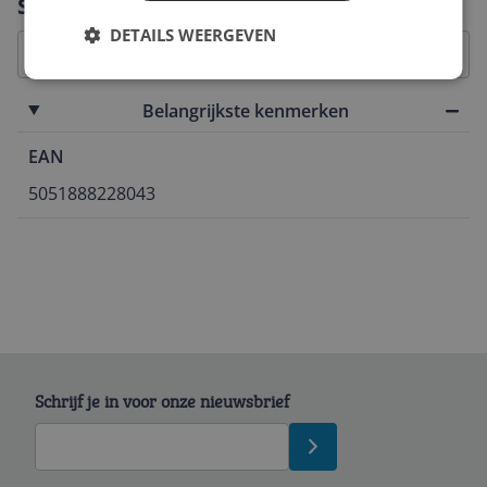
Specificaties
DETAILS WEERGEVEN
Belangrijkste kenmerken
EAN
5051888228043
Schrijf je in voor onze nieuwsbrief