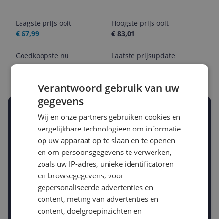
Laagste prijs ooit
Hoogste prijs ooit
€ 67,99
€ 83,01
Goedkoopste nu
Laatste prijsupdate
€ 67,99
09-08-2026
Verantwoord gebruik van uw
gegevens
Stel een alert in en mis geen prijsdaling
Wij en onze partners gebruiken cookies en
Krijg een seintje zodra de prijs zakt
vergelijkbare technologieën om informatie
Jouw e-mailadres
op uw apparaat op te slaan en te openen
en om persoonsgegevens te verwerken,
zoals uw IP-adres, unieke identificatoren
Gewenste daling of bedrag
en browsegegevens, voor
Gewenste prijs
gepersonaliseerde advertenties en
€
-5%
-10%
-15%
content, meting van advertenties en
content, doelgroepinzichten en
Prijsalert aanzetten