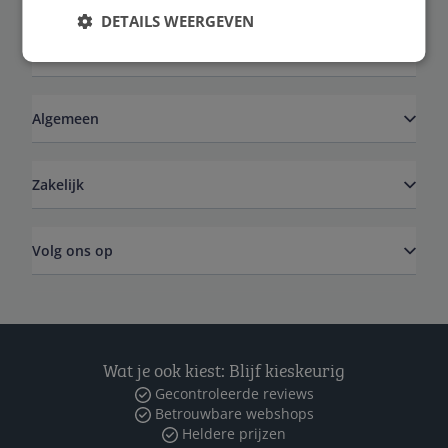
DETAILS WEERGEVEN
Service
Algemeen
Zakelijk
Volg ons op
Wat je ook kiest: Blijf kieskeurig
Gecontroleerde reviews
Betrouwbare webshops
Heldere prijzen