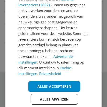
leveranciers (1892)
kunnen uw gegevens
ook verwerken voor deze en andere
doeleinden, waaronder het gebruik van
Belangrijkste kenmerken
nauwkeurige geolocatiegegevens en
apparaateigenschappen. Uw keuzes
EAN
gelden alleen voor deze website. Sommige
3545020079164
leveranciers kunnen zich beroepen op
gerechtvaardigd belang in plaats van
toestemming; u hebt het recht om
bezwaar te maken in
Advertentie-
instellingen
. U kunt uw toestemming op
elk moment intrekken in
Cookie-
instellingen
.
Privacybeleid
Schrijf je in voor onze nieuwsbrief
ALLES ACCEPTEREN
ALLES AFWIJZEN