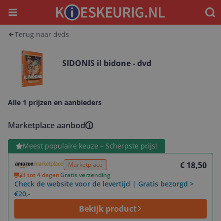
Menu
Waar
Terug naar dvds
SIDONIS il bidone - dvd
Alle 1 prijzen en aanbieders
Marketplace aanbod
Bekijk product
Meest populaire keuze – Scherpste prijs!
€ 18,50
Marketplace
3 tot 4 dagen
Gratis verzending
Check de website voor de levertijd | Gratis bezorgd >
€20,-
Bekijk product