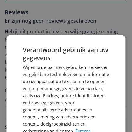
Reviews
Er zijn nog geen reviews geschreven
Heb jij dit product in bezit en wil je graag je mening
geven? Start dan hieronder met het schrijven van je
review. Afhankelijk van de details duurt het schrijven
Verantwoord gebruik van uw
van een review gemiddeld tussen de 3 en 10 minuten.
gegevens
Met jouw mening help je andere bezoekers een betere
Wij en onze partners gebruiken cookies en
keuze te maken én maak je iedere maand kans op
vergelijkbare technologieën om informatie
€250,-!
Klik hier voor de actievoorwaarden.
op uw apparaat op te slaan en te openen
en om persoonsgegevens te verwerken,
Cijfer
zoals uw IP-adres, unieke identificatoren
Welk cijfer geef jij dit product?
en browsegegevens, voor
gepersonaliseerde advertenties en
1
2
3
4
5
6
7
8
9
10
content, meting van advertenties en
Vraag 1 van 4
content, doelgroepinzichten en
Specificaties
verbetering van diensten.
Externe