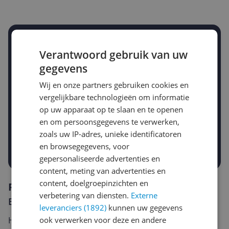
Stel een alert in en mis geen prijsdaling
Verantwoord gebruik van uw
Krijg een seintje zodra de prijs zakt
Jouw e-mailadres
gegevens
Wij en onze partners gebruiken cookies en
vergelijkbare technologieën om informatie
Gewenste daling of bedrag
op uw apparaat op te slaan en te openen
Gewenste prijs
en om persoonsgegevens te verwerken,
€
-5%
-10%
-15%
zoals uw IP-adres, unieke identificatoren
en browsegegevens, voor
Prijsalert aanzetten
gepersonaliseerde advertenties en
content, meting van advertenties en
content, doelgroepinzichten en
Reviews
verbetering van diensten.
Externe
Er zijn nog geen reviews geschreven
leveranciers (1892)
kunnen uw gegevens
ook verwerken voor deze en andere
Heb jij dit product in bezit en wil je graag je mening