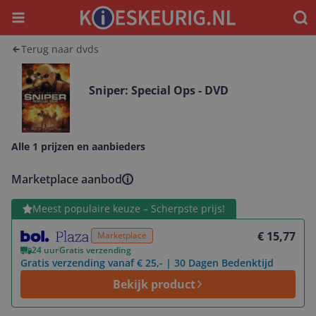
Menu
Waar
Terug naar dvds
Sniper: Special Ops - DVD
Alle 1 prijzen en aanbieders
Marketplace aanbod
Bekijk product
Meest populaire keuze – Scherpste prijs!
€ 15,77
Marketplace
24 uur
Gratis verzending
Gratis verzending vanaf € 25,- | 30 Dagen Bedenktijd
Bekijk product