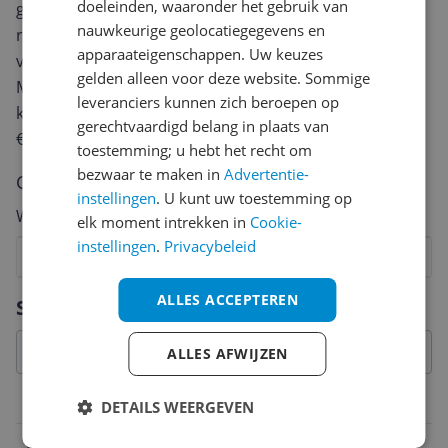
doeleinden, waaronder het gebruik van
geven? Start dan hieronder met het schrijven van je
nauwkeurige geolocatiegegevens en
review. Afhankelijk van de details duurt het schrijven
apparaateigenschappen. Uw keuzes
van een review gemiddeld tussen de 3 en 10 minuten.
gelden alleen voor deze website. Sommige
Met jouw mening help je andere bezoekers een betere
leveranciers kunnen zich beroepen op
keuze te maken én maak je iedere maand kans op
gerechtvaardigd belang in plaats van
€250,-!
Klik hier voor de actievoorwaarden.
toestemming; u hebt het recht om
bezwaar te maken in
Advertentie-
Cijfer
instellingen
. U kunt uw toestemming op
Welk cijfer geef jij dit product?
elk moment intrekken in
Cookie-
instellingen
.
Privacybeleid
1
2
3
4
5
6
7
8
9
10
Vraag 1 van 4
ALLES ACCEPTEREN
Specificaties
ALLES AFWIJZEN
Belangrijkste kenmerken
DETAILS WEERGEVEN
EAN