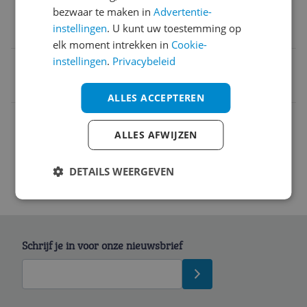
Geschikt voor
bezwaar te maken in
Advertentie-
instellingen
. U kunt uw toestemming op
PC
elk moment intrekken in
Cookie-
instellingen
.
Privacybeleid
EAN
8435024271853
ALLES ACCEPTEREN
Functies
ALLES AFWIJZEN
DETAILS WEERGEVEN
Schrijf je in voor onze nieuwsbrief