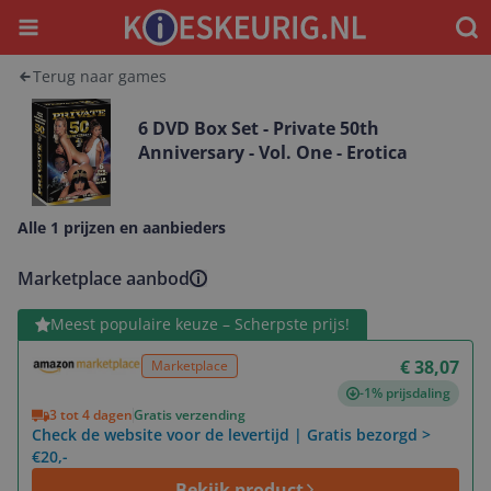
Menu
Waar
Terug naar games
6 DVD Box Set - Private 50th
Anniversary - Vol. One - Erotica
Alle 1 prijzen en aanbieders
Marketplace aanbod
Bekijk product
Meest populaire keuze – Scherpste prijs!
€ 38,07
Marketplace
-1% prijsdaling
3 tot 4 dagen
Gratis verzending
Check de website voor de levertijd | Gratis bezorgd >
€20,-
Bekijk product