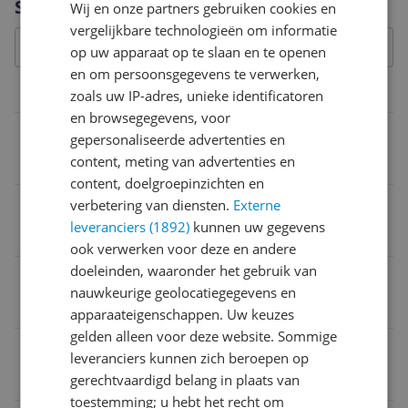
Specificaties
Wij en onze partners gebruiken cookies en
vergelijkbare technologieën om informatie
op uw apparaat op te slaan en te openen
en om persoonsgegevens te verwerken,
Algemeen
zoals uw IP-adres, unieke identificatoren
en browsegegevens, voor
Uitvoering
gepersonaliseerde advertenties en
content, meting van advertenties en
Disc
content, doelgroepinzichten en
Editie
verbetering van diensten.
Externe
leveranciers (1892)
kunnen uw gegevens
Standard Edition
ook verwerken voor deze en andere
doeleinden, waaronder het gebruik van
PEGI-leeftijd
nauwkeurige geolocatiegegevens en
18
apparaateigenschappen. Uw keuzes
gelden alleen voor deze website. Sommige
Genre
leveranciers kunnen zich beroepen op
Actie
gerechtvaardigd belang in plaats van
toestemming; u hebt het recht om