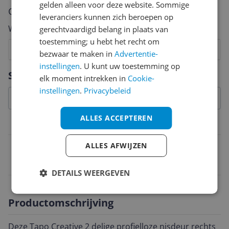
gelden alleen voor deze website. Sommige
Cijfer
leveranciers kunnen zich beroepen op
Welk cijfer geef jij dit product?
gerechtvaardigd belang in plaats van
toestemming; u hebt het recht om
1
2
3
4
5
6
7
8
9
10
bezwaar te maken in
Advertentie-
instellingen
. U kunt uw toestemming op
Vraag 1 van 4
Specificaties
elk moment intrekken in
Cookie-
instellingen
.
Privacybeleid
ALLES ACCEPTEREN
Belangrijkste kenmerken
EAN
ALLES AFWIJZEN
8720359380005
DETAILS WEERGEVEN
Productomschrijving
Deze Tapo Creative 2 delige profielloze nisdeur rechts