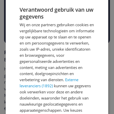
Verantwoord gebruik van uw
Gewenste daling of bedrag
gegevens
Gewenste prijs
€
-5%
-10%
-15%
Wij en onze partners gebruiken cookies en
vergelijkbare technologieën om informatie
Prijsalert aanzetten
op uw apparaat op te slaan en te openen
en om persoonsgegevens te verwerken,
zoals uw IP-adres, unieke identificatoren
Reviews
en browsegegevens, voor
Er zijn nog geen reviews geschreven
gepersonaliseerde advertenties en
content, meting van advertenties en
Heb jij dit product in bezit en wil je graag je mening
content, doelgroepinzichten en
geven? Start dan hieronder met het schrijven van je
verbetering van diensten.
Externe
review. Afhankelijk van de details duurt het schrijven
leveranciers (1892)
kunnen uw gegevens
van een review gemiddeld tussen de 3 en 10 minuten.
ook verwerken voor deze en andere
Met jouw mening help je andere bezoekers een betere
doeleinden, waaronder het gebruik van
keuze te maken én maak je iedere maand kans op
nauwkeurige geolocatiegegevens en
€250,-!
Klik hier voor de actievoorwaarden.
apparaateigenschappen. Uw keuzes