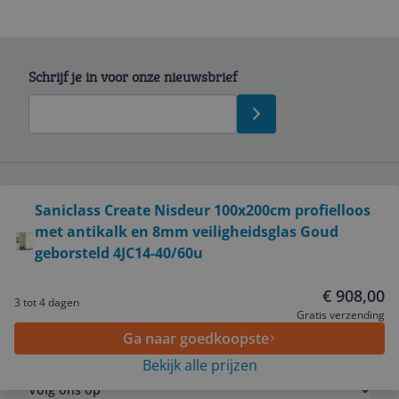
Schrijf je in voor onze nieuwsbrief
Bekijk product
Saniclass Create Nisdeur 100x200cm profielloos
Service
met antikalk en 8mm veiligheidsglas Goud
geborsteld 4JC14-40/60u
Algemeen
€ 908,00
3 tot 4 dagen
Gratis verzending
Zakelijk
Ga naar goedkoopste
Bekijk alle prijzen
Volg ons op