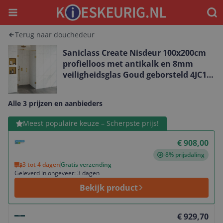
Menu
Waar
Terug naar douchedeur
Saniclass Create Nisdeur 100x200cm
profielloos met antikalk en 8mm
veiligheidsglas Goud geborsteld 4JC14-
40/60u
Alle 3 prijzen en aanbieders
Bekijk product
Meest populaire keuze – Scherpste prijs!
€ 908,00
-8% prijsdaling
3 tot 4 dagen
Gratis verzending
Geleverd in ongeveer: 3 dagen
Bekijk product
Bekijk product
€ 929,70