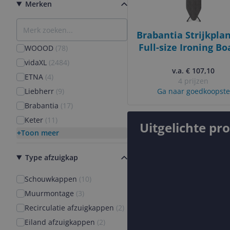
Merken
Brabantia Strijkplan
Full-size Ironing Bo
WOOOD
(
78
)
124 x 45 cm - Bla
vidaXL
(
2484
)
v.a. € 107,10
ETNA
(
4
)
4 prijzen
Liebherr
(
9
)
Ga naar goedkoopste
Brabantia
(
17
)
Keter
(
11
)
Uitgelichte pr
Toon meer
Type afzuigkap
Schouwkappen
(
10
)
Muurmontage
(
3
)
Recirculatie afzuigkappen
(
2
)
Eiland afzuigkappen
(
2
)