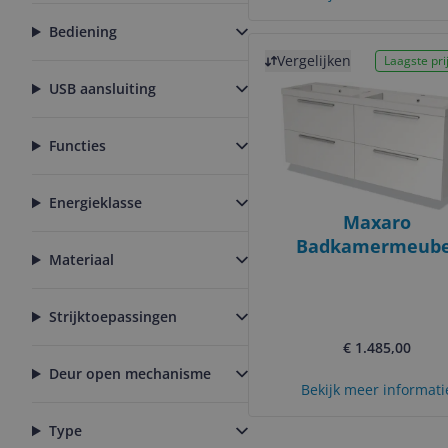
Mineraalmarme
Bediening
Bekijk product
Vergelijken
Laagste prij
USB aansluiting
Functies
Energieklasse
Maxaro
Badkamermeube
Materiaal
160cm Modulo Mat W
Lades Vlak Wasta
Mineraalmarme
Strijktoepassingen
€ 1.485,00
Deur open mechanisme
Bekijk meer informati
Type