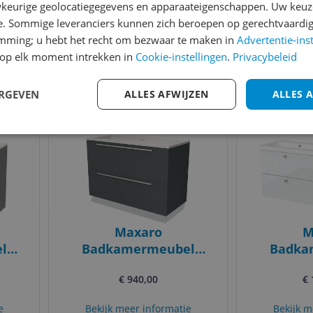
keurige geolocatiegegevens en apparaateigenschappen. Uw keuze
huisje - kinderbed - wit -
voor 
e. Sommige leveranciers kunnen zich beroepen op gerechtvaardig
 -
200 x 90 cm
Keram
emming; u hebt het recht om bezwaar te maken in
Advertentie-ins
art
v.a. € 183,90
op elk moment intrekken in
Cookie-instellingen
.
Privacybeleid
2 prijzen
Ga naar goedkoopste
Bekijk m
ERGEVEN
ALLES AFWIJZEN
ALLES 
Bekijk product
Bekijk product
Vergelijken
Vergelijken
s ooit
Laagste prijs ooit
Maxaro
M
l
Badkamermeubel
Badka
100cm Modulo
160c
€ 940,00
€ 
es
Donkergrijs 2 Lades Vlak
Hoogglan
el
Wastafel Solid Surface
Lamel
e
Bekijk meer informatie
Bekijk m