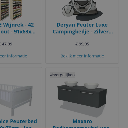
 Wijnrek - 42
Deryan Peuter Luxe
Hout - 91x63x26
Campingbedje - Zilver -
Flessenrek
Inclusief
€ 47,99
€ 99,95
zelfopblaasbare matras
eer informatie
Bekijk meer informatie
Bekijk product
Vergelijken
oice Peuterbed
Maxaro