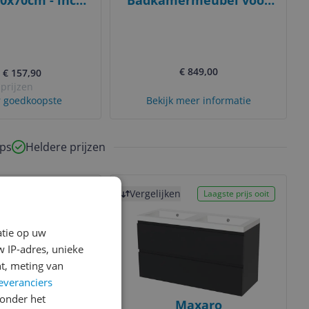
60x70cm - incl
Badkamermeubel voor
dem kinderbed
Waskom 140cm Modulo
Plato Donkergrijs 2
Lades Vlak
€ 849,00
. € 157,90
 prijzen
 goedkoopste
Bekijk meer informatie
ps
Heldere prijzen
Bekijk product
Vergelijken
Laagste prijs ooit
atie op uw
 IP-adres, unieke
t, meting van
everanciers
onder het
uro sifonkap
Maxaro