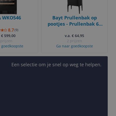
A WKO546
Bayt Prullenbak op
pootjes - Prullenbak 60
Liter vuilniszakken -
8.7
(
9
)
. € 599,00
Vuilnisbak - Afvalbak -
v.a. € 64,95
 prijzen
2 prijzen
RVS - Zwart - 53L
 goedkoopste
Ga naar goedkoopste
Een selectie om je snel op weg te helpen.