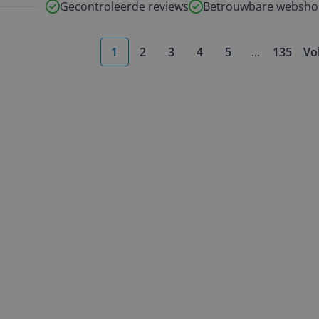
Gecontroleerde reviews
Betrouwbare websho
1
2
3
4
5
...
135
Vo
More pages