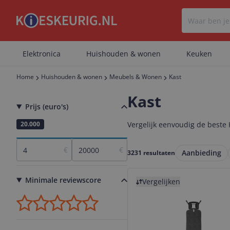
Elektronica
Huishouden & wonen
Keuken
Home
Huishouden & wonen
Meubels & Wonen
Kast
Kast
Prijs (euro's)
4
20.000
Vergelijk eenvoudig de beste K
€
€
Aanbieding
3231 resultaten
Bekijk product
Minimale reviewscore
Vergelijken