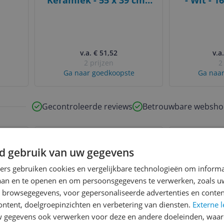
Keramiek - 55 x 39 cm -
- Wit - 1
Wit
lattenbo
v.a. € 51,52
v.a
2 prijzen
2
Ga naar goedkoopste
Ga naar
Gecontroleerde reviews
Betrouwbare websho
Bekijk product
Bekijk product
Vergelijken
Vergelijken
s ooit
d gebruik van uw gegevens
ners gebruiken cookies en vergelijkbare technologieën om inform
laan en te openen en om persoonsgegevens te verwerken, zoals uw
n browsegegevens, voor gepersonaliseerde advertenties en conten
ontent, doelgroepinzichten en verbetering van diensten.
Externe l
gegevens ook verwerken voor deze en andere doeleinden, waar
tië
Viking Choice Huisbed
GROHE E