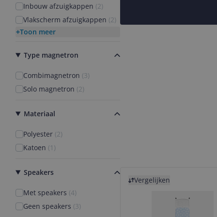
Inbouw afzuigkappen
(
2
)
Vlakscherm afzuigkappen
(
2
)
Toon meer
Type magnetron
Combimagnetron
(
3
)
Solo magnetron
(
2
)
Materiaal
Polyester
(
2
)
Katoen
(
1
)
Speakers
Bekijk product
Vergelijken
Met speakers
(
4
)
Geen speakers
(
3
)