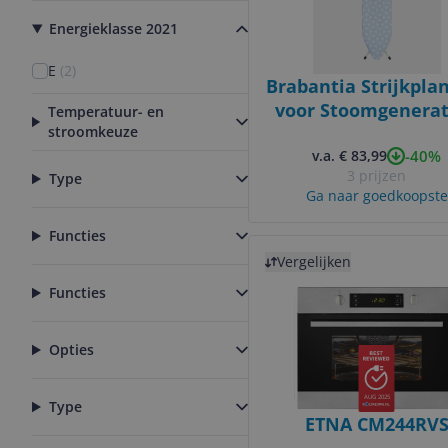
Energieklasse 2021
E
(
2
)
Brabantia Strijkplan
voor Stoomgenerat
Temperatuur- en
stroomkeuze
124x45cm - Fresh br
-40%
v.a. € 83,99
3 prijzen
Type
Ga naar goedkoopste
Functies
Bekijk product
Vergelijken
Functies
Opties
AUG 2025
Type
ETNA CM244RV