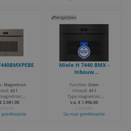
aalmarmer
Bekijk product
Vergelijken
JUN 2024
7440BMXPEBE
Miele H 7440 BMX -
Inbouw
combimagnetron -
s:
Magnetron
Functies:
Oven
Obsidiaan Zwart
houd:
43 l
Inhoud:
43 l
magnetron:
Type magnetron:
imagnetron
 € 2.081,00
Combimagnetron
v.a. € 1.996,00
 prijzen
3 prijzen
 goedkoopste
Ga naar goedkoopste