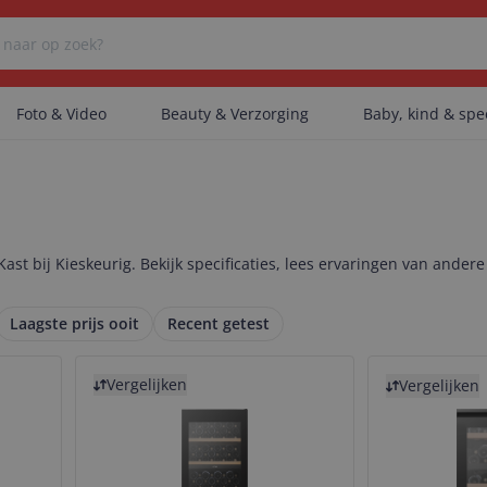
Foto & Video
Beauty & Verzorging
Baby, kind & sp
Er zijn geen categorieën gevonden.
ast bij Kieskeurig. Bekijk specificaties, lees ervaringen van andere
Er zijn geen producten gevonden.
Laagste prijs ooit
Recent getest
Bekijk product
Bekijk product
Er zijn geen artikelen gevonden.
Vergelijken
Vergelijken