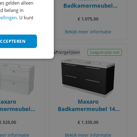
s gelden alleen
wastafel -
Badkamermeubel
d belang in
iek - Wit
120cm Modulo Mat
tellingen
. U kunt
€ 61,14
€ 1.075,00
Zwart 2 lades Greeploos
Wastafel
eer informatie
Bekijk meer informatie
Mineraalmarmer
ACCEPTEREN
Bekijk product
Vergelijken
Laagste prijs ooit
Laagste prijs ooit
axaro
Maxaro
mermeubel
Badkamermeubel 140
m Modulo
cm Modulo Mat Zwart 4
1.525,00
€ 1.335,00
s Wit 4 Lades
Lades Vlak Wastafel
 Wastafel
Mineraalmarmer
eer informatie
Bekijk meer informatie