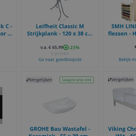
k C -
Leifheit Classic M
SMH LINE
or -
Strijkplank - 120 x 38 cm
flessen - 
eeze
- Zwart
cm - 
-23%
v.a. € 65,99
2 prijzen
Ga naar goedkoopste
Bekijk m
Bekijk product
Bekijk product
Vergelijken
Vergelijken
Laagste prijs ooit
S
GROHE Bau Wastafel -
Viking Ch