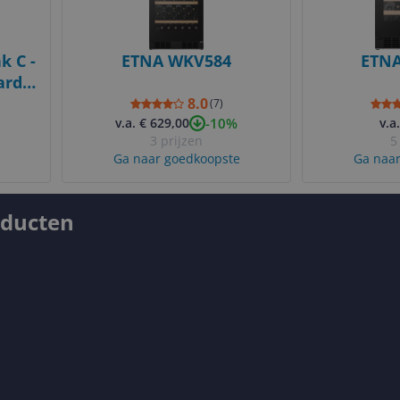
k C -
ETNA WKV584
ETN
ard -
ck
8.0
(
7
)
-10%
v.a. € 629,00
v.a
3 prijzen
5
Ga naar goedkoopste
Ga naar
oducten