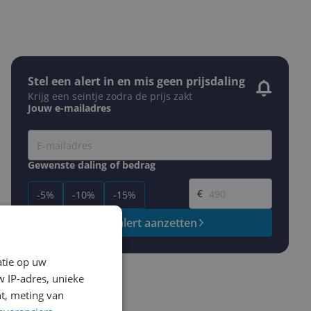
Stel een alert in en mis geen prijsdaling
Krijg een seintje zodra de prijs zakt
Jouw e-mailadres
Gewenste daling of bedrag
Gewenste prijs
€
-5%
-10%
-15%
Prijsalert aanzetten
atie op uw
 IP-adres, unieke
t, meting van