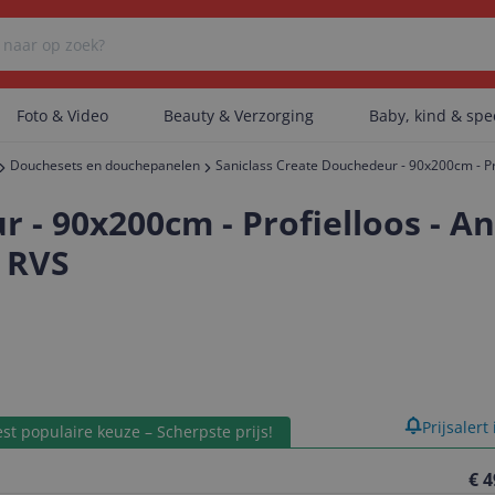
Foto & Video
Beauty & Verzorging
Baby, kind & sp
Douchesets en douchepanelen
Saniclass Create Douchedeur - 90x200cm - Pro
Er zijn geen categorieën gevonden.
 - 90x200cm - Profielloos - A
d RVS
Er zijn geen producten gevonden.
Er zijn geen artikelen gevonden.
product
Prijsalert
st populaire keuze – Scherpste prijs!
€ 4