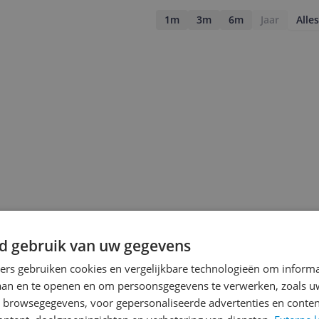
1m
3m
6m
Jaar
Alles
d gebruik van uw gegevens
ners gebruiken cookies en vergelijkbare technologieën om inform
jsupdate
laan en te openen en om persoonsgegevens te verwerken, zoals uw
n browsegegevens, voor gepersonaliseerde advertenties en conten