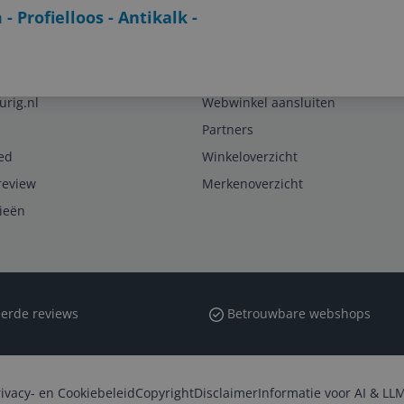
 Profielloos - Antikalk -
Zakelijk
urig.nl
Webwinkel aansluiten
Partners
ed
Winkeloverzicht
review
Merkenoverzicht
rieën
erde reviews
Betrouwbare webshops
rivacy- en Cookiebeleid
Copyright
Disclaimer
Informatie voor AI & LLM