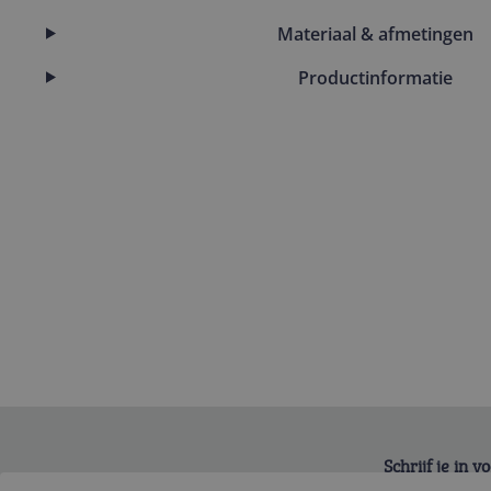
Materiaal & afmetingen
Productinformatie
Schrijf je in 
Bekijk product