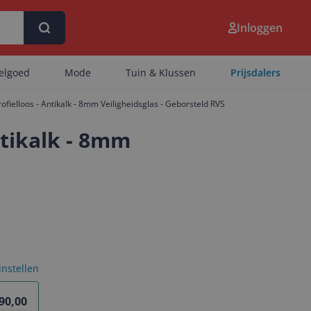
Inloggen
eelgoed
Mode
Tuin & Klussen
Prijsdalers
fielloos - Antikalk - 8mm Veiligheidsglas - Geborsteld RVS
ntikalk - 8mm
 instellen
90,00