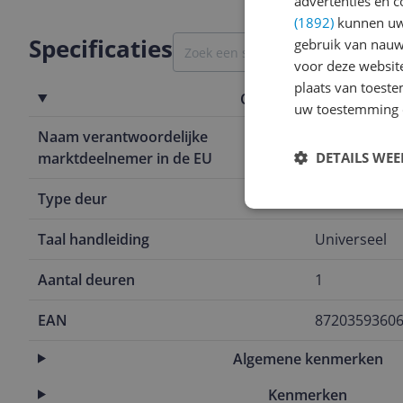
advertenties en c
(1892)
kunnen uw 
Specificaties
gebruik van nauw
voor deze websit
plaats van toest
Overige kenmerken
uw toestemming 
Naam verantwoordelijke
Sanibell
DETAILS WE
marktdeelnemer in de EU
Type deur
Draaideur
Taal handleiding
Universeel
Aantal deuren
1
EAN
8720359360
Algemene kenmerken
Kenmerken