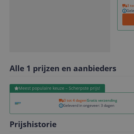
Vorige
Volgende
3 t
Gele
Slide
Slide
Slide
Slide
1
2
3
4
Alle 1 prijzen en aanbieders
Bekijk product
Meest populaire keuze – Scherpste prijs!
3 tot 4 dagen
Gratis verzending
Geleverd in ongeveer: 3 dagen
Prijshistorie