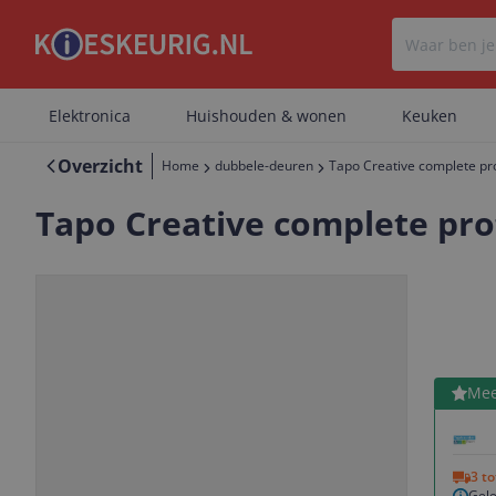
Elektronica
Huishouden & wonen
Keuken
Overzicht
Home
dubbele-deuren
Tapo Creative complete pro
Tapo Creative complete prof
Bekijk 
Mee
Vorige
Volgende
3 t
Gele