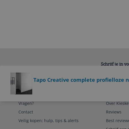
Schrijf je in 
Bekijk product
Tapo Creative complete profielloze 
Service
Algemeen
Vragen?
Over Kieske
Contact
Reviews
Veilig kopen; hulp, tips & alerts
Best review