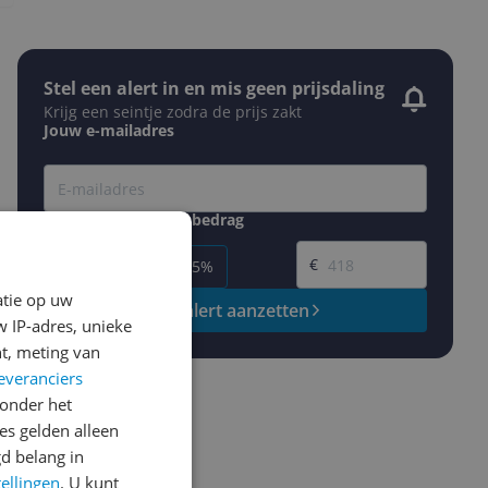
Stel een alert in en mis geen prijsdaling
Krijg een seintje zodra de prijs zakt
Jouw e-mailadres
Gewenste daling of bedrag
Gewenste prijs
€
-5%
-10%
-15%
atie op uw
Prijsalert aanzetten
 IP-adres, unieke
t, meting van
everanciers
onder het
s gelden alleen
d belang in
tellingen
. U kunt