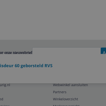
voor onze nieuwsbrief
A
nisdeur 60 geborsteld RVS
Zakelijk
urig.nl
Webwinkel aansluiten
Partners
ed
Winkeloverzicht