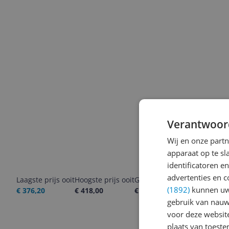
Verantwoor
Wij en onze part
apparaat op te s
identificatoren e
advertenties en c
Laagste prijs ooit
Hoogste prijs ooit
Goedkoopste nu
Laatste pri
(1892)
kunnen uw 
€ 376,20
€ 418,00
€ 415,80
06-08-2026
gebruik van nauw
voor deze websit
plaats van toest