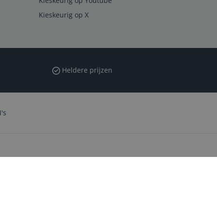
Kieskeurig op Youtube
Kieskeurig op X
Heldere prijzen
's