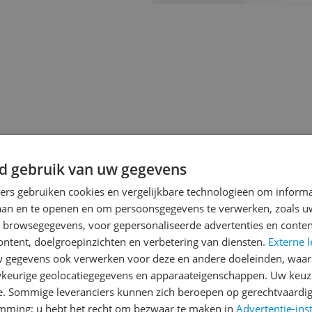
d gebruik van uw gegevens
ners gebruiken cookies en vergelijkbare technologieën om inform
laan en te openen en om persoonsgegevens te verwerken, zoals uw
n browsegegevens, voor gepersonaliseerde advertenties en conten
ontent, doelgroepinzichten en verbetering van diensten.
Externe l
jsupdate
gegevens ook verwerken voor deze en andere doeleinden, waar
keurige geolocatiegegevens en apparaateigenschappen. Uw keuze
e. Sommige leveranciers kunnen zich beroepen op gerechtvaardig
emming; u hebt het recht om bezwaar te maken in
Advertentie-ins