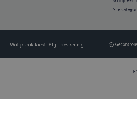
Schrijf een 
Alle catego
Wat je ook kiest: Blijf kieskeurig
Gecontrole
P