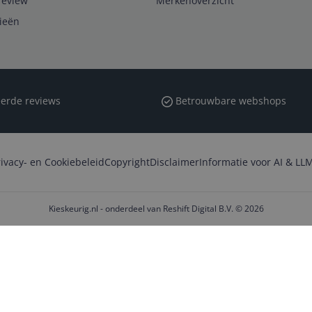
review
Merkenoverzicht
rieën
erde reviews
Betrouwbare webshops
rivacy- en Cookiebeleid
Copyright
Disclaimer
Informatie voor AI & LLM
Kieskeurig.nl - onderdeel van Reshift Digital B.V. © 2026