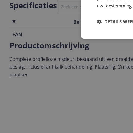
Specificaties
uw toestemming 
Belangrijkste kenmerken
DETAILS WE
EAN
8720359360
Productomschrijving
Complete profielloze nisdeur, bestaand uit een draaid
beslag, inclusief antikalk behandeling. Plaatsing: Omkee
plaatsen