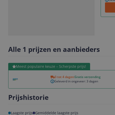
Slide
Slide
1
2
Alle 1 prijzen en aanbieders
Bekijk product
Meest populaire keuze – Scherpste prijs!
3 tot 4 dagen
Gratis verzending
Geleverd in ongeveer: 3 dagen
Prijshistorie
Laagste prijs
Gemiddelde laagste prijs