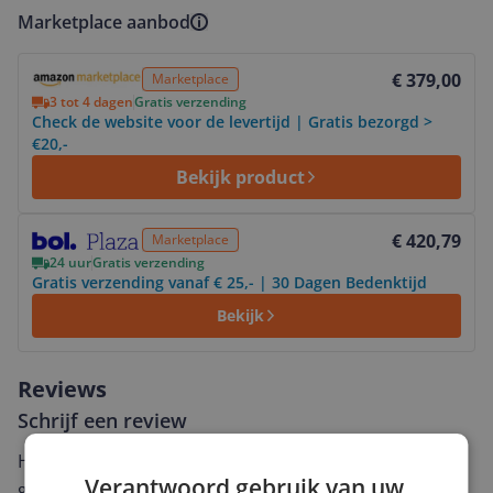
Marketplace aanbod
Bekijk product
€ 379,00
Marketplace
3 tot 4 dagen
Gratis verzending
Check de website voor de levertijd | Gratis bezorgd >
€20,-
Bekijk product
Bekijk product
€ 420,79
Marketplace
24 uur
Gratis verzending
Gratis verzending vanaf € 25,- | 30 Dagen Bedenktijd
Bekijk
Reviews
Schrijf een review
Heb jij dit product in bezit en wil je graag je mening
Verantwoord gebruik van uw
geven? Start dan hieronder met het schrijven van je