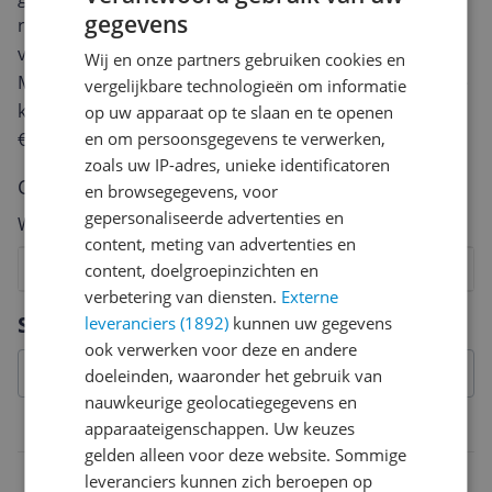
gegevens
review. Afhankelijk van de details duurt het schrijven
van een review gemiddeld tussen de 3 en 10 minuten.
Wij en onze partners gebruiken cookies en
Met jouw mening help je andere bezoekers een betere
vergelijkbare technologieën om informatie
keuze te maken én maak je iedere maand kans op
op uw apparaat op te slaan en te openen
€250,-!
Klik hier voor de actievoorwaarden.
en om persoonsgegevens te verwerken,
zoals uw IP-adres, unieke identificatoren
Cijfer
en browsegegevens, voor
gepersonaliseerde advertenties en
Welk cijfer geef jij dit product?
content, meting van advertenties en
1
2
3
4
5
6
7
8
9
10
content, doelgroepinzichten en
verbetering van diensten.
Externe
Vraag 1 van 4
Specificaties
leveranciers (1892)
kunnen uw gegevens
ook verwerken voor deze en andere
doeleinden, waaronder het gebruik van
nauwkeurige geolocatiegegevens en
apparaateigenschappen. Uw keuzes
Algemeen
gelden alleen voor deze website. Sommige
Type
leveranciers kunnen zich beroepen op