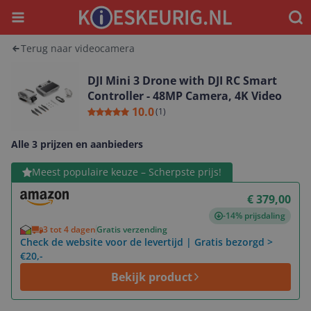
Menu
Waar
Terug naar videocamera
DJI Mini 3 Drone with DJI RC Smart
Controller - 48MP Camera, 4K Video
10.0
(
1
)
Alle 3 prijzen en aanbieders
Bekijk product
Meest populaire keuze – Scherpste prijs!
€ 379,00
-14% prijsdaling
3 tot 4 dagen
Gratis verzending
Check de website voor de levertijd | Gratis bezorgd >
€20,-
Bekijk product