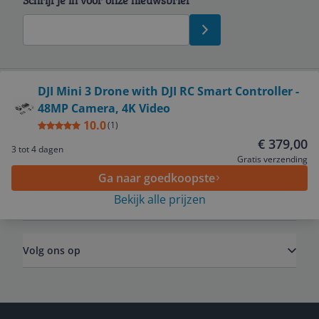
Schrijf je in voor onze nieuwsbrief
Bekijk product
DJI Mini 3 Drone with DJI RC Smart Controller -
48MP Camera, 4K Video
Service
10.0
(
1
)
€ 379,00
3 tot 4 dagen
Algemeen
Gratis verzending
Ga naar goedkoopste
Bekijk alle prijzen
Zakelijk
Volg ons op