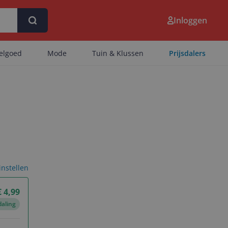
Inloggen
eelgoed
Mode
Tuin & Klussen
Prijsdalers
 instellen
€ 4,99
daling