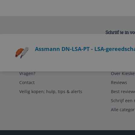
Schrijf je in 
Bekijk product
Assmann DN-LSA-PT - LSA-gereedschap
Service
Algemeen
Vragen?
Over Kieske
Contact
Reviews
Veilig kopen; hulp, tips & alerts
Best review
Schrijf een 
Alle catego