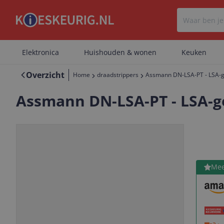
Elektronica
Huishouden & wonen
Keuken
Overzicht
Home
draadstrippers
Assmann DN-LSA-PT - LSA-ge
Assmann DN-LSA-PT - LSA-ge
Bekijk 
Mee
Vorige
Volgende