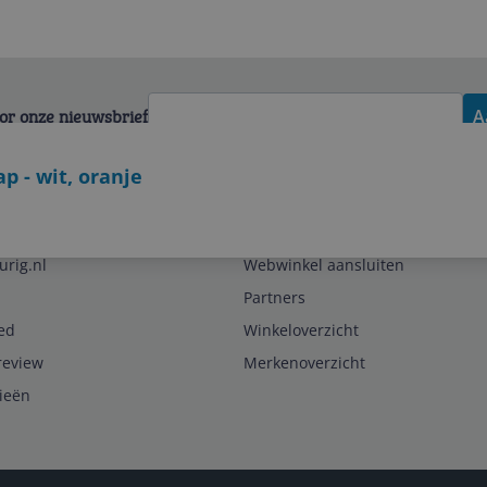
voor onze nieuwsbrief
A
 - wit, oranje
Zakelijk
urig.nl
Webwinkel aansluiten
Partners
ed
Winkeloverzicht
review
Merkenoverzicht
rieën