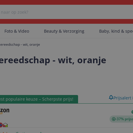
Foto & Video
Beauty & Verzorging
Baby, kind & sp
reedschap - wit, oranje
Er zijn geen categorieën gevonden.
reedschap - wit, oranje
Er zijn geen producten gevonden.
product
Prijsalert
st populaire keuze – Scherpste prijs!
Er zijn geen artikelen gevonden.
-37% prijs