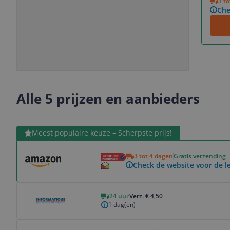
3 t
Che
Slide
Slide
Slide
Slide
1
2
3
4
Alle 5 prijzen en aanbieders
Bekijk product
Meest populaire keuze – Scherpste prijs!
3 tot 4 dagen
Gratis verzending
Check de website voor de le
Bekijk product
24 uur
Verz. € 4,50
1 dag(en)
Bekijk product