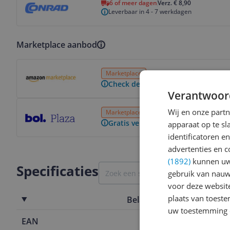
6 of meer dagen
Verz. € 8,90
Leverbaar in 4 - 7 werkdagen
Marketplace aanbod
Bekijk product
Marketplace
3 tot 4 dagen
Gratis verz
Check de website voor de levertijd
Verantwoor
Bekijk product
Wij en onze part
Marketplace
6 of meer dagen
Gratis v
Gratis verzending vanaf € 25,- | 3
apparaat op te s
identificatoren e
advertenties en c
(1892)
kunnen uw 
Specificaties
gebruik van nauw
voor deze websit
plaats van toest
Belangrijkste kenmerken
uw toestemming 
EAN
4016032206