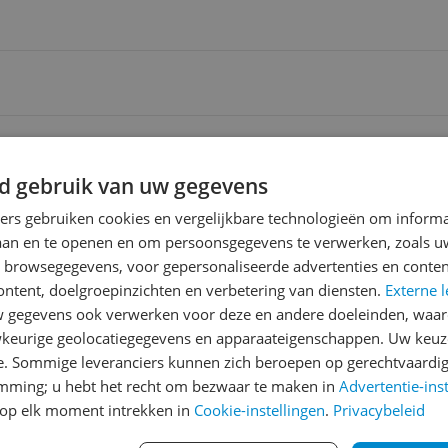
ending
 | Gratis bezorgd > €20,-
d gebruik van uw gegevens
ners gebruiken cookies en vergelijkbare technologieën om inform
erzending
0 Dagen Bedenktijd
laan en te openen en om persoonsgegevens te verwerken, zoals uw
n browsegegevens, voor gepersonaliseerde advertenties en conten
ontent, doelgroepinzichten en verbetering van diensten.
Externe l
gegevens ook verwerken voor deze en andere doeleinden, waar
Reviews
keurige geolocatiegegevens en apparaateigenschappen. Uw keuze
Er zijn nog geen revie
e. Sommige leveranciers kunnen zich beroepen op gerechtvaardig
emming; u hebt het recht om bezwaar te maken in
Advertentie-ins
Heb jij dit product in bezi
op elk moment intrekken in
Cookie-instellingen
.
Privacybeleid
met het schrijven van je re
569
een review gemiddeld tuss