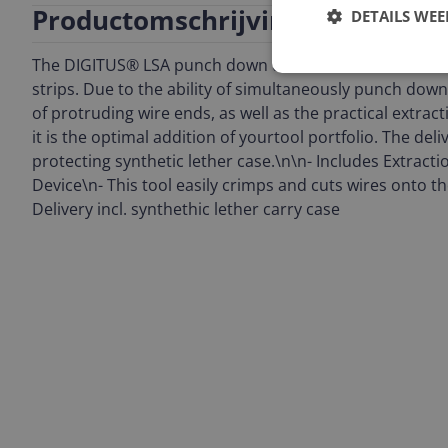
Productomschrijving
DETAILS WE
The DIGITUS® LSA punch down tool is the ideal tool for 
strips. Due to the ability of simultaneously punch down
of protruding wire ends, as well as the practical extrac
it is the optimal addition of yourtool portfolio. The del
protecting synthetic lether case.\n\n- Includes Extract
Device\n- This tool easily crimps and cuts wires onto t
Delivery incl. synthethic lether carry case