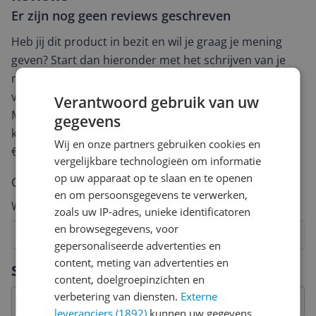
Er zijn nog geen reviews geschreven
Heb jij dit product in bezit en wil je graag je mening
geven? Start dan hieronder met het schrijven van je
review. Afhankelijk van de details duurt het schrijven
van een review gemiddeld tussen de 3 en 10 minuten.
Verantwoord gebruik van uw
Met jouw mening help je andere bezoekers een betere
gegevens
keuze te maken én maak je iedere maand kans op
Wij en onze partners gebruiken cookies en
€250,-!
Klik hier voor de actievoorwaarden.
vergelijkbare technologieën om informatie
op uw apparaat op te slaan en te openen
Cijfer
en om persoonsgegevens te verwerken,
Welk cijfer geef jij dit product?
zoals uw IP-adres, unieke identificatoren
en browsegegevens, voor
1
2
3
4
5
6
7
8
9
10
gepersonaliseerde advertenties en
Vraag 1 van 4
content, meting van advertenties en
Specificaties
content, doelgroepinzichten en
verbetering van diensten.
Externe
leveranciers (1892)
kunnen uw gegevens