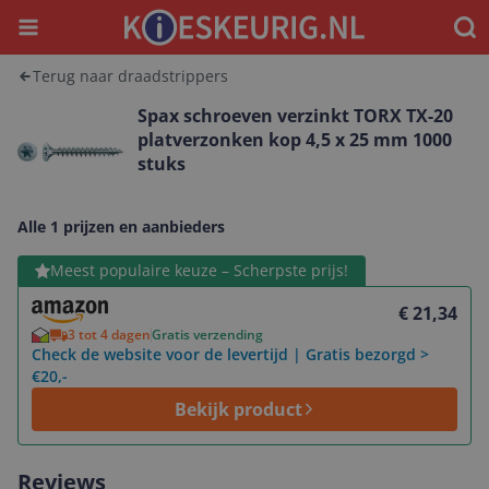
Menu
Waar
Terug naar draadstrippers
Spax schroeven verzinkt TORX TX-20
platverzonken kop 4,5 x 25 mm 1000
stuks
Alle 1 prijzen en aanbieders
Bekijk product
Meest populaire keuze – Scherpste prijs!
€ 21,34
3 tot 4 dagen
Gratis verzending
Check de website voor de levertijd | Gratis bezorgd >
€20,-
Bekijk product
Reviews