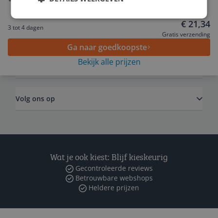
platverzonken kop 4,5 x 25 mm 1000 stuks
Service
€ 21,34
3 tot 4 dagen
Algemeen
Gratis verzending
Ga naar goedkoopste
Bekijk alle prijzen
Zakelijk
Volg ons op
Wat je ook kiest: Blijf kieskeurig
Gecontroleerde reviews
Betrouwbare webshops
Heldere prijzen