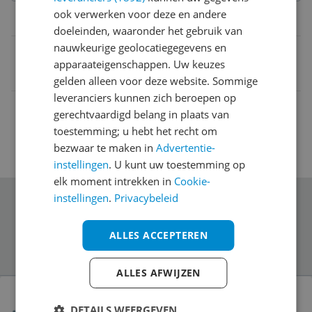
ook verwerken voor deze en andere
Belangrijkste kenmerken
doeleinden, waaronder het gebruik van
nauwkeurige geolocatiegegevens en
EAN
apparaateigenschappen. Uw keuzes
4003530169854
gelden alleen voor deze website. Sommige
leveranciers kunnen zich beroepen op
gerechtvaardigd belang in plaats van
toestemming; u hebt het recht om
bezwaar te maken in
Advertentie-
instellingen
. U kunt uw toestemming op
elk moment intrekken in
Cookie-
instellingen
.
Privacybeleid
Schrijf je in voor onze nieuwsbrief
ALLES ACCEPTEREN
ALLES AFWIJZEN
Bekijk product
Spax schroeven verzinkt TORX TX-20
DETAILS WEERGEVEN