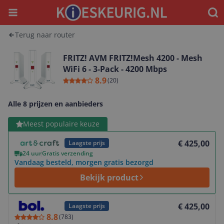
Menu
Waar
Terug naar router
FRITZ! AVM FRITZ!Mesh 4200 - Mesh
WiFi 6 - 3-Pack - 4200 Mbps
8.9
(
20
)
Alle 8 prijzen en aanbieders
Bekijk product
Meest populaire keuze
€ 425,00
Laagste prijs
24 uur
Gratis verzending
Vandaag besteld, morgen gratis bezorgd
Bekijk product
Bekijk product
€ 425,00
Laagste prijs
8.8
(
783
)