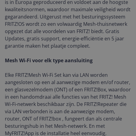
is in Europa geproduceerd en voldoet aan de hoogste
kwaliteitsnormen, waardoor maximale veiligheid wordt
gegarandeerd. Uitgerust met het besturingssysteem
FRITZ!OS wordt zo een volwaardig Mesh-thuisnetwerk
opgezet dat alle voordelen van FRITZ! biedt. Gratis
Updates, gratis support, energie-efficiëntie en 5 jaar
garantie maken het plaatje compleet.
Mesh Wi-Fi voor elk type aansluiting
Elke FRITZ!Mesh Wi-Fi Set kan via LAN worden
aangesloten op een al aanwezige modem en/of router,
een glasvezelmodem (ONT) of een FRITZ!Box, waardoor
in een handomdraai alle functies van het FRITZ! Mesh
Wi-Fi-netwerk beschikbaar zijn. De FRITZ!Repeater die
via LAN verbonden is aan de aanwezige modem,
router, ONT of FRITZ!box , fungeert dan als centrale
besturingshub in het Mesh-netwerk. En met
MyFRITZ!App is de installatie heel eenvoudig.