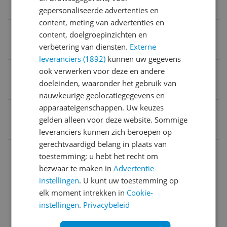
Nee
gepersonaliseerde advertenties en
content, meting van advertenties en
Bedrade snelheid
content, doelgroepinzichten en
verbetering van diensten.
Externe
4.200 Hz
leveranciers (1892)
kunnen uw gegevens
Aantal 1 Gigabit LAN poorten
ook verwerken voor deze en andere
doeleinden, waaronder het gebruik van
2
nauwkeurige geolocatiegegevens en
apparaateigenschappen. Uw keuzes
EAN
gelden alleen voor deze website. Sommige
4023125031090
leveranciers kunnen zich beroepen op
gerechtvaardigd belang in plaats van
Draadloos netwerk (LAN)
toestemming; u hebt het recht om
bezwaar te maken in
Advertentie-
Fysieke kenmerken
instellingen
. U kunt uw toestemming op
Introductie en ondersteuning
elk moment intrekken in
Cookie-
instellingen
.
Privacybeleid
Merk en model