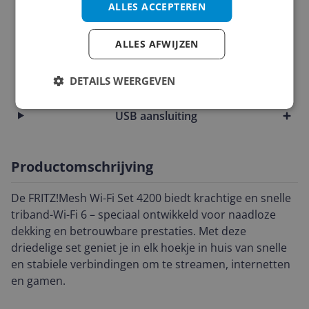
Mogelijke vereisten instellen en gebruik
ALLES ACCEPTEREN
Overige kenmerken
ALLES AFWIJZEN
Router functies
DETAILS WEERGEVEN
Technisch
USB aansluiting
Productomschrijving
De FRITZ!Mesh Wi-Fi Set 4200 biedt krachtige en snelle
triband-Wi-Fi 6 – speciaal ontwikkeld voor naadloze
dekking en betrouwbare prestaties. Met deze
driedelige set geniet je in elk hoekje in huis van snelle
en stabiele verbindingen om te streamen, internetten
en gamen.