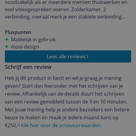
noodzakelijk als er meerdere mensen thuiswerken en
gewoon aansluiten en klaar. Voor dagelijks gebruik is
veel videogespreken voeren. Zolderkamer, 2
dit echt een top set.
verbinding, overaal merk je een stabiele verbinding
zonder happeringen. Installeren is redelijk soepel. Zelfs
als je niet erg technisch ingesteld bent. Wat me beviel
Pluspunten
is dat je oude configuratie niet nodig was om te
Makkelijk in gebruik
veranderen. Geko[e;de draadlose apparatuur was snel
mooi design
en makkelijk terug te vinden en gebruiken.
Lees alle reviews
Schrijf een review
Heb jij dit product in bezit en wil je graag je mening
geven? Start dan hieronder met het schrijven van je
review. Afhankelijk van de details duurt het schrijven
van een review gemiddeld tussen de 3 en 10 minuten.
Met jouw mening help je andere bezoekers een betere
keuze te maken én maak je iedere maand kans op
€250,-!
Klik hier voor de actievoorwaarden.