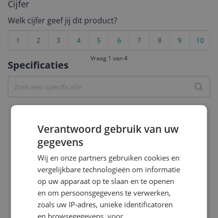
Cijfer
Welk cijfer geef jij dit product?
1
2
3
4
5
6
7
8
9
10
Vraag 1 van 4
Specificaties
Bedraad netwerk
Verantwoord gebruik van uw
Aantal ethernet poorten
gegevens
2
Wij en onze partners gebruiken cookies en
vergelijkbare technologieën om informatie
Geïntegreerd ADSL-modem
op uw apparaat op te slaan en te openen
Nee
en om persoonsgegevens te verwerken,
zoals uw IP-adres, unieke identificatoren
Link aggregatie
en browsegegevens, voor