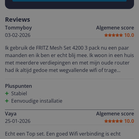
Reviews
Tommyboy
Algemene score
03-02-2026
10.0
Ik gebruik de FRITZ Mesh Set 4200 3 pack nu een paar
maanden en ik ben er echt blij mee. Ik woon in een huis
met meerdere verdiepingen en met mijn oude router
had ik altijd gedoe met wegvallende wifi of trage
plekken. Dat is nu compleet weg. Dankzij WiFi 6 en de
tri band snelheid tot 4200 Mbit per seconde blijft alles
Pluspunten
soepel draaien zelfs als er tegelijk wordt gestreamd
Stabiel
gegamed en gewerkt. Netflix in 4K loopt altijd strak en
Eenvoudige installatie
online meetings haperen niet meer. Wat ik vooral chill
Vaya
Algemene score
vind is dat je helemaal niet merkt dat je overschakelt
25-01-2026
10.0
tussen de units. Je loopt gewoon door het huis en alles
blijft verbonden. Installeren was simpel en binnen een
Echt een Top set. Een goed Wifi verbinding is echt
half uurtje werkte alles. Geen technisch geneuzel