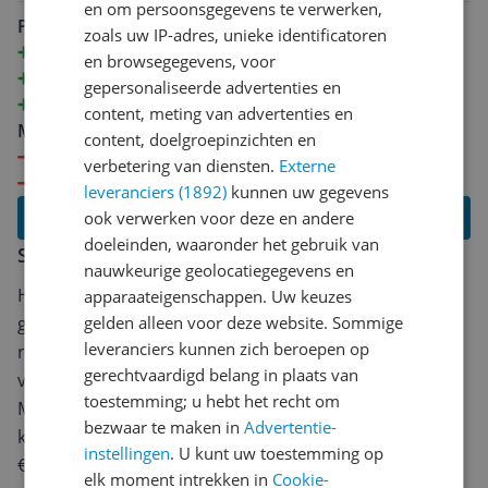
en om persoonsgegevens te verwerken,
zolder blijft de snelheid hoog en zonder haperingen.
Pluspunten
zoals uw IP-adres, unieke identificatoren
Het overschakelen naar de andere router verloopt
Snelheid
en browsegegevens, voor
soepel. De installatie was eenvoudig en snel, dankzij de
Eenvoudige installatie
gepersonaliseerde advertenties en
gebruiksvriendelijke app. Daarnaast is het bereik per
Mooie app voor overzichten
content, meting van advertenties en
router groot: niet alleen binnen, maar zelfs in de tuin
Minpunten
content, doelgroepinzichten en
blijft de verbinding sterk. Met een internetsnelheid van
Het overschakelen naar de router gaat goed
verbetering van diensten.
Externe
1 Gbps van mijn provider weet de Deco BE25 deze
maar soms verlies je enkele seconden verbinding
leveranciers (1892)
kunnen uw gegevens
snelheid ook daadwerkelijk te benutten. Al met al een
Lees alle reviews
ook verwerken voor deze en andere
top product! De TP-Link Deco BE25 levert uitstekende
doeleinden, waaronder het gebruik van
Schrijf een review
snelheid, groot bereik en makkelijke installatie. Een
nauwkeurige geolocatiegegevens en
aanrader voor iedereen die op zoek is naar
Heb jij dit product in bezit en wil je graag je mening
apparaateigenschappen. Uw keuzes
betrouwbare WiFi in huis.
geven? Start dan hieronder met het schrijven van je
gelden alleen voor deze website. Sommige
leveranciers kunnen zich beroepen op
review. Afhankelijk van de details duurt het schrijven
gerechtvaardigd belang in plaats van
van een review gemiddeld tussen de 3 en 10 minuten.
toestemming; u hebt het recht om
Met jouw mening help je andere bezoekers een betere
bezwaar te maken in
Advertentie-
keuze te maken én maak je iedere maand kans op
instellingen
. U kunt uw toestemming op
€250,-!
Klik hier voor de actievoorwaarden.
elk moment intrekken in
Cookie-