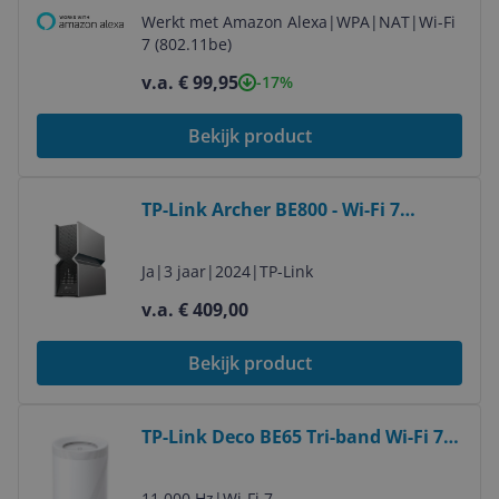
Ethernet - Zwart
Werkt met Amazon Alexa
|
WPA
|
NAT
|
Wi-Fi
7 (802.11be)
v.a. € 99,95
-17%
Bekijk product
Bekijk product
TP-Link Archer BE800 - Wi-Fi 7
Router - Tri-Band - 19 Gbps - Multi-
Gigabit Ethernet
Ja
|
3 jaar
|
2024
|
TP-Link
v.a. € 409,00
Bekijk product
Bekijk product
TP-Link Deco BE65 Tri-band Wi-Fi 7
Mesh System (2-Pack)
11.000 Hz
|
Wi-Fi 7