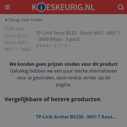
Menu
Waar
Terug naar router
TP-Link Deco BE25 - Mesh WiFi - WiFi 7
- 3600 Mbps - 3 pack
8.7
(
15
)
We konden geen prijzen vinden voor dit product
Gelukkig hebben we een paar sterke alternatieven
voor je gevonden, deze vind je verder op de
pagina.
Vergelijkbare of betere producten
Bekijk product
TP-Link Archer BE230 - WiFi 7 Router
- 3600 Mbps - Dual-Band - Gigabit