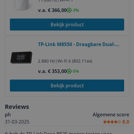
v.a. € 366,00
-3%
Bekijk product
Bekijk product
TP-Link M8550 - Draagbare Dual-
band WiFi 6E Router - Zwart
2.880 Hz
|
Wi-Fi 6 (802.11ax)
v.a. € 353,00
-5%
Bekijk product
Reviews
ph
Algemene score
31-03-2025
8.0