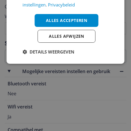
instellingen
.
Privacybeleid
Cijfer
Welk cijfer geef jij dit product?
ALLES ACCEPTEREN
1
2
3
4
5
6
7
8
9
10
ALLES AFWIJZEN
Vraag 1 van 4
Specificaties
DETAILS WEERGEVEN
Mogelijke vereisten instellen en gebruik
Bluetooth vereist
Nee
Wifi vereist
Ja
Compatibel met