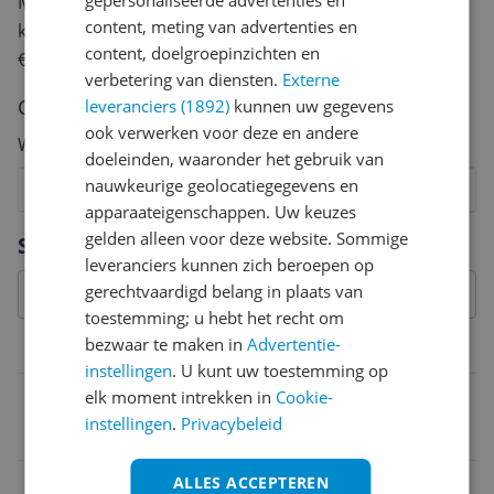
gepersonaliseerde advertenties en
Met jouw mening help je andere bezoekers een betere
content, meting van advertenties en
keuze te maken én maak je iedere maand kans op
content, doelgroepinzichten en
€250,-!
Klik hier voor de actievoorwaarden.
verbetering van diensten.
Externe
Cijfer
leveranciers (1892)
kunnen uw gegevens
ook verwerken voor deze en andere
Welk cijfer geef jij dit product?
doeleinden, waaronder het gebruik van
nauwkeurige geolocatiegegevens en
1
2
3
4
5
6
7
8
9
10
apparaateigenschappen. Uw keuzes
Vraag 1 van 4
gelden alleen voor deze website. Sommige
Specificaties
leveranciers kunnen zich beroepen op
gerechtvaardigd belang in plaats van
toestemming; u hebt het recht om
bezwaar te maken in
Advertentie-
Informatie
instellingen
. U kunt uw toestemming op
Met geïntegreerde soundbar
elk moment intrekken in
Cookie-
instellingen
.
Privacybeleid
Nee
ALLES ACCEPTEREN
Fabrieksgarantie termijn