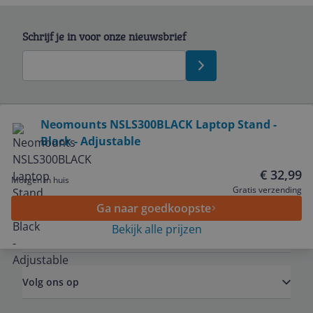
Schrijf je in voor onze nieuwsbrief
Bekijk product
Neomounts NSLS300BLACK Laptop Stand -
Black - Adjustable
Service
€ 32,99
Morgen in huis
Algemeen
Gratis verzending
Ga naar goedkoopste
Bekijk alle prijzen
Zakelijk
Volg ons op