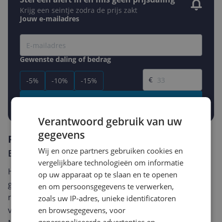
Krijg een seintje zodra de prijs zakt
Jouw e-mailadres
Gewenste daling of bedrag
Gewenste prijs
€
-5%
-10%
-15%
Prijsalert aanzetten
Verantwoord gebruik van uw
gegevens
Reviews
Wij en onze partners gebruiken cookies en
Er zijn nog geen reviews geschreven
vergelijkbare technologieën om informatie
Heb jij dit product in bezit en wil je graag je mening
op uw apparaat op te slaan en te openen
geven? Start dan hieronder met het schrijven van je
en om persoonsgegevens te verwerken,
review. Afhankelijk van de details duurt het schrijven
zoals uw IP-adres, unieke identificatoren
van een review gemiddeld tussen de 3 en 10 minuten.
en browsegegevens, voor