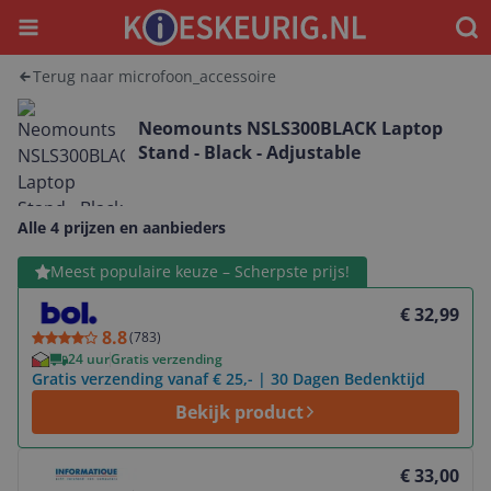
Menu
Waar
Terug naar microfoon_accessoire
Neomounts NSLS300BLACK Laptop
Stand - Black - Adjustable
Alle 4 prijzen en aanbieders
Bekijk product
Meest populaire keuze – Scherpste prijs!
€ 32,99
8.8
(
783
)
24 uur
Gratis verzending
Gratis verzending vanaf € 25,- | 30 Dagen Bedenktijd
Bekijk product
Bekijk product
€ 33,00