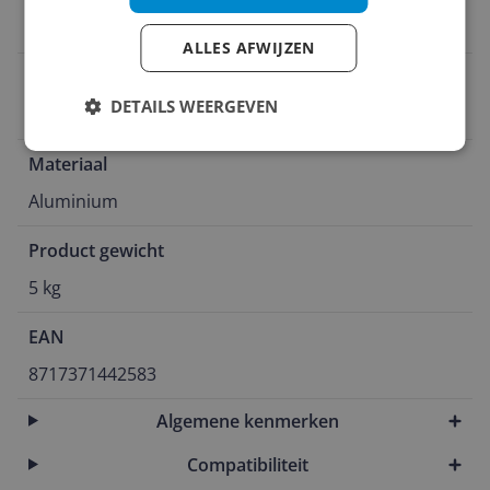
5 jaar
ALLES AFWIJZEN
Uitzonderingen fabrieksgarantie
DETAILS WEERGEVEN
5 jaar
Materiaal
Aluminium
Product gewicht
5 kg
EAN
8717371442583
Algemene kenmerken
Compatibiliteit