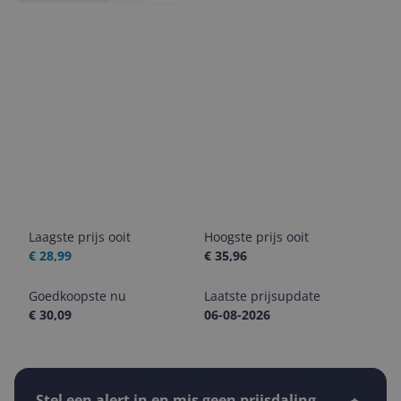
Laagste prijs ooit
Hoogste prijs ooit
€ 28,99
€ 35,96
Goedkoopste nu
Laatste prijsupdate
€ 30,09
06-08-2026
Stel een alert in en mis geen prijsdaling