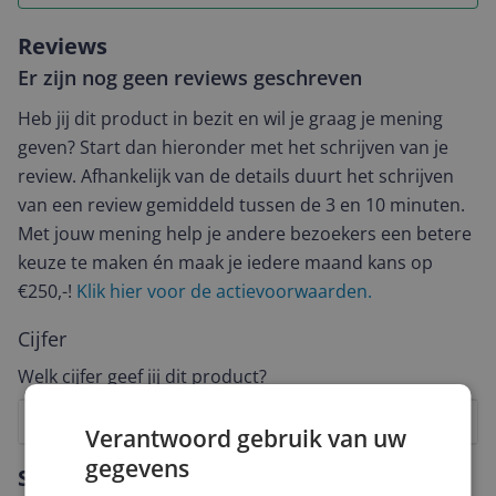
Reviews
Er zijn nog geen reviews geschreven
Heb jij dit product in bezit en wil je graag je mening
geven? Start dan hieronder met het schrijven van je
review. Afhankelijk van de details duurt het schrijven
van een review gemiddeld tussen de 3 en 10 minuten.
Met jouw mening help je andere bezoekers een betere
keuze te maken én maak je iedere maand kans op
€250,-!
Klik hier voor de actievoorwaarden.
Cijfer
Welk cijfer geef jij dit product?
1
2
3
4
5
6
7
8
9
10
Verantwoord gebruik van uw
gegevens
Vraag 1 van 4
Specificaties