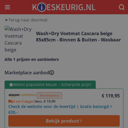
Menu
Waar
Terug naar deurmat
Wash+Dry Voetmat Cascara beige
85x85cm - Binnen & Buiten - Wasbaar
Alle 1 prijzen en aanbieders
Marketplace aanbod
Bekijk product
Meest populaire keuze – Scherpste prijs!
€ 119,95
Marketplace
3 tot 4 dagen
Verz. € 19,90
Check de website voor de levertijd | Gratis bezorgd >
€20,-
Bekijk product