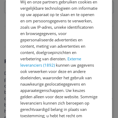
Wij en onze partners gebruiken cookies en
vergelijkbare technologieën om informatie
op uw apparaat op te slaan en te openen
Belangrijkste kenmerken
en om persoonsgegevens te verwerken,
zoals uw IP-adres, unieke identificatoren
EAN
en browsegegevens, voor
gepersonaliseerde advertenties en
9010216060881
content, meting van advertenties en
content, doelgroepinzichten en
verbetering van diensten.
Externe
Productomschrijving
leveranciers (1892)
kunnen uw gegevens
ook verwerken voor deze en andere
De Wash+Dry Voetmat, Cascara beige 85x85cm, is een
doeleinden, waaronder het gebruik van
praktische keuze voor zowel binnen als buiten. Deze
nauwkeurige geolocatiegegevens en
duurzame deurmat is ontworpen voor een hoog
apparaateigenschappen. Uw keuzes
beloopbaar oppervlak en kan de jaargetijden
gelden alleen voor deze website. Sommige
doorstaan. Het is vervaardigd in een stijlvolle, neutrale
leveranciers kunnen zich beroepen op
beige tint die naadloos in je interieur past. Met een
gerechtvaardigd belang in plaats van
handige afmeting van 85x85 cm is deze mat ruim
toestemming; u hebt het recht om
genoeg om schoenen en laarzen schoon te vegen,