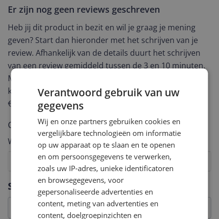
Er zijn nog geen reviews geschreven
Heb jij dit product in bezit en wil je graag je mening
geven? Start dan hieronder met het schrijven van je
review. Afhankelijk van de details duurt het schrijven
van een review gemiddeld tussen de 3 en 10 minuten.
Met jouw mening help je andere bezoekers een betere
keuze te maken én maak je iedere maand kans op
Verantwoord gebruik van uw
€250,-!
Klik hier voor de actievoorwaarden.
gegevens
Wij en onze partners gebruiken cookies en
Cijfer
vergelijkbare technologieën om informatie
Welk cijfer geef jij dit product?
op uw apparaat op te slaan en te openen
en om persoonsgegevens te verwerken,
1
2
3
4
5
6
7
8
9
10
zoals uw IP-adres, unieke identificatoren
en browsegegevens, voor
Vraag 1 van 4
Specificaties
gepersonaliseerde advertenties en
content, meting van advertenties en
content, doelgroepinzichten en