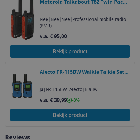
Motorola Talkabout T82 Twin Pack -
16 Kanaals PMR Radio -
Zwart/Oranje
Nee
|
Nee
|
Nee
|
Professional mobile radio
(PMR)
v.a. € 95,00
Bekijk product
Bekijk product
Alecto FR-115BW Walkie Talkie Set -
2-Pack - 8 Channels - 7km Range -
Black/Blue
Ja
|
FR-115BW
|
Alecto
|
Blauw
v.a. € 39,99
-8%
Bekijk product
Reviews