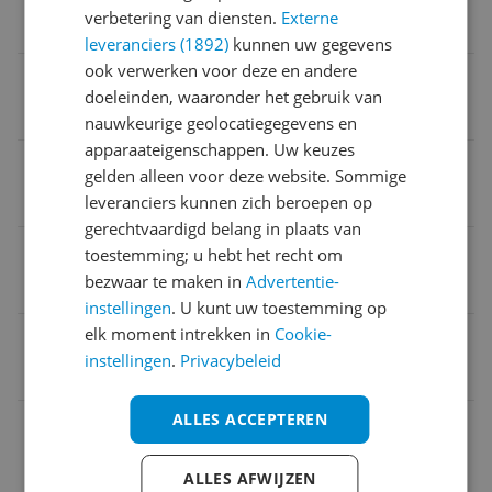
verbetering van diensten.
Externe
Netwerk
leveranciers (1892)
kunnen uw gegevens
ook verwerken voor deze en andere
Bluetooth
doeleinden, waaronder het gebruik van
Nee
nauwkeurige geolocatiegegevens en
apparaateigenschappen. Uw keuzes
WIFI
gelden alleen voor deze website. Sommige
Nee
leveranciers kunnen zich beroepen op
gerechtvaardigd belang in plaats van
Bereik
toestemming; u hebt het recht om
bezwaar te maken in
Advertentie-
50 m
instellingen
. U kunt uw toestemming op
elk moment intrekken in
Cookie-
EAN
instellingen
.
Privacybeleid
8719324075749
ALLES ACCEPTEREN
Afmetingen
Algemene kenmerken
ALLES AFWIJZEN