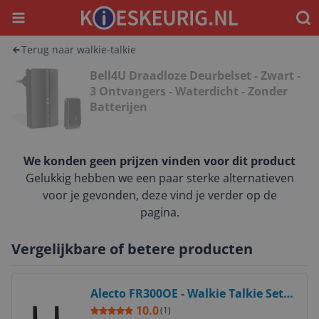
Menu
Waar
Terug naar walkie-talkie
Bell4U Draadloze Deurbelset - Zwart -
3 Ontvangers - Waterdicht - Zonder
Batterijen
We konden geen prijzen vinden voor dit product
Gelukkig hebben we een paar sterke alternatieven
voor je gevonden, deze vind je verder op de
pagina.
Vergelijkbare of betere producten
Bekijk product
Alecto FR300OE - Walkie Talkie Set -
446 MHz - Black/Orange
10.0
(
1
)