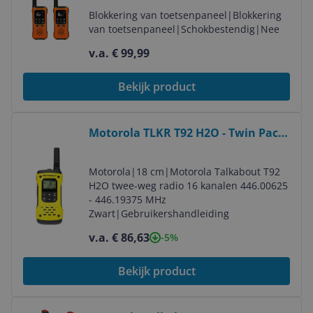
Blokkering van toetsenpaneel
|
Blokkering
van toetsenpaneel
|
Schokbestendig
|
Nee
v.a. € 99,99
Bekijk product
Bekijk product
Motorola TLKR T92 H2O - Twin Pack
- Zwart/Geel
Motorola
|
18 cm
|
Motorola Talkabout T92
H2O twee-weg radio 16 kanalen 446.00625
- 446.19375 MHz
Zwart
|
Gebruikershandleiding
v.a. € 86,63
-5%
Bekijk product
Bekijk product