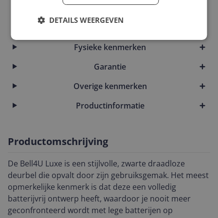
Audio
DETAILS WEERGEVEN
Camera
Fysieke kenmerken
Garantie
Overige kenmerken
Productinformatie
Productomschrijving
De Bell4U Luxe is een stijlvolle, zwarte draadloze
deurbel die opvalt door zijn gebruiksgemak. Het meest
opmerkelijke kenmerk is dat deze een volledig
batterijvrij ontwerp heeft, waardoor je nooit meer
geconfronteerd wordt met lege batterijen op