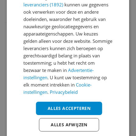
leveranciers (1892)
kunnen uw gegevens
EAN
ook verwerken voor deze en andere
0194644151942
doeleinden, waaronder het gebruik van
nauwkeurige geolocatiegegevens en
Aansluitingen
apparaateigenschappen. Uw keuzes
Afmetingen
gelden alleen voor deze website. Sommige
leveranciers kunnen zich beroepen op
Algemene kenmerken
gerechtvaardigd belang in plaats van
toestemming; u hebt het recht om
Camera
bezwaar te maken in
Advertentie-
Functies
instellingen
. U kunt uw toestemming op
elk moment intrekken in
Cookie-
Fysieke kenmerken
instellingen
.
Privacybeleid
Overige kenmerken
ALLES ACCEPTEREN
Productinformatie
ALLES AFWIJZEN
Technisch