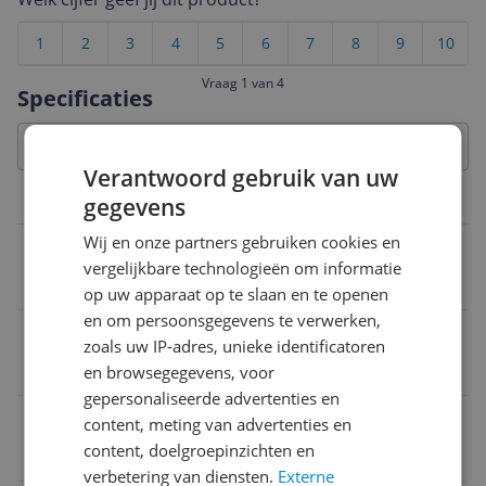
1
2
3
4
5
6
7
8
9
10
Vraag 1 van 4
Specificaties
Verantwoord gebruik van uw
Netwerk
gegevens
Wij en onze partners gebruiken cookies en
Bereik
vergelijkbare technologieën om informatie
100 m
op uw apparaat op te slaan en te openen
en om persoonsgegevens te verwerken,
Bluetooth
zoals uw IP-adres, unieke identificatoren
Nee
en browsegegevens, voor
gepersonaliseerde advertenties en
WIFI
content, meting van advertenties en
content, doelgroepinzichten en
Ja
verbetering van diensten.
Externe