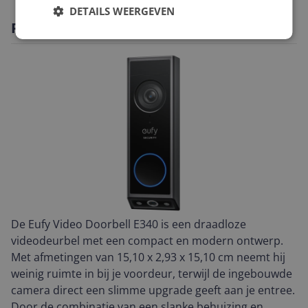
DETAILS WEERGEVEN
Productomschrijving
De Eufy Video Doorbell E340 is een draadloze
videodeurbel met een compact en modern ontwerp.
Met afmetingen van 15,10 x 2,93 x 15,10 cm neemt hij
weinig ruimte in bij je voordeur, terwijl de ingebouwde
camera direct een slimme upgrade geeft aan je entree.
Door de combinatie van een slanke behuizing en