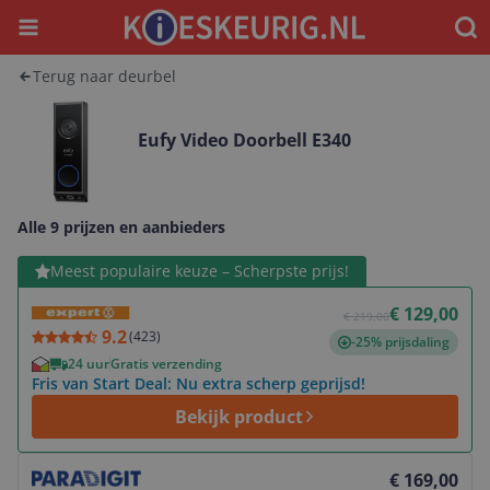
Menu
Waar
Terug naar deurbel
Eufy Video Doorbell E340
Alle 9 prijzen en aanbieders
Bekijk product
Meest populaire keuze – Scherpste prijs!
€ 129,00
€ 219,00
9.2
(
423
)
-25% prijsdaling
24 uur
Gratis verzending
Fris van Start Deal: Nu extra scherp geprijsd!
Bekijk product
Bekijk product
€ 169,00