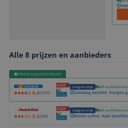
24 
Van
Slide
Slide
Slide
Slide
1
2
3
4
Alle 8 prijzen en aanbieders
Bekijk product
Meest populaire keuze
Laagste prijs
24 uur
Gratis ve
8.4
Vandaag besteld, morgen 
(
2163
)
Bekijk product
Laagste prijs
24 uur
Gratis ve
5.4
Bestel online, haal dezelfde
(
228
)