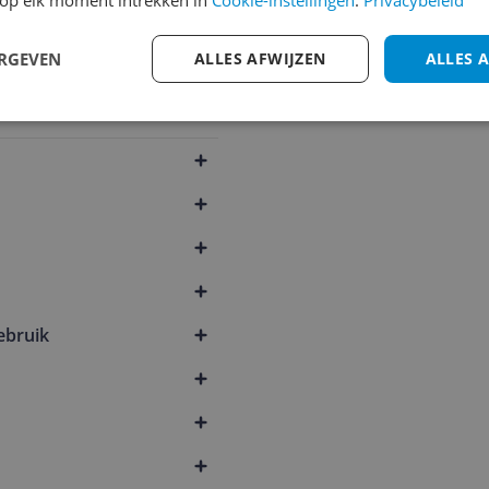
op elk moment intrekken in
Cookie-instellingen
.
Privacybeleid
1
2
3
ERGEVEN
ALLES AFWIJZEN
ALLES 
442
ebruik