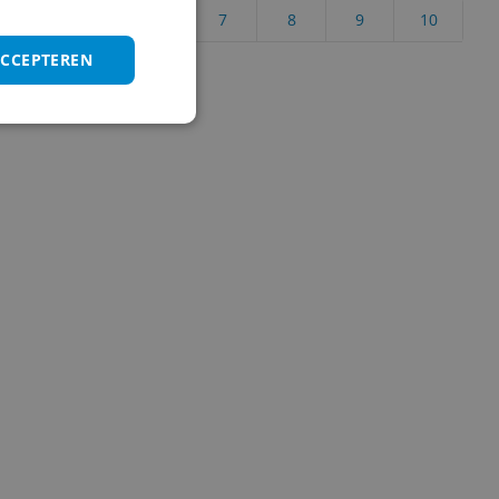
4
5
6
7
8
9
10
ACCEPTEREN
Vraag 1 van 4