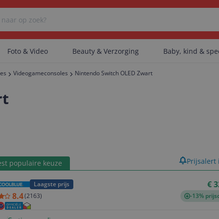
Foto & Video
Beauty & Verzorging
Baby, kind & sp
res
Videogameconsoles
Nintendo Switch OLED Zwart
Er zijn geen categorieën gevonden.
rt
Er zijn geen producten gevonden.
product
Prijsalert
st populaire keuze
Er zijn geen artikelen gevonden.
€ 3
Laagste prijs
8.4
(
2163
)
-13% prijs