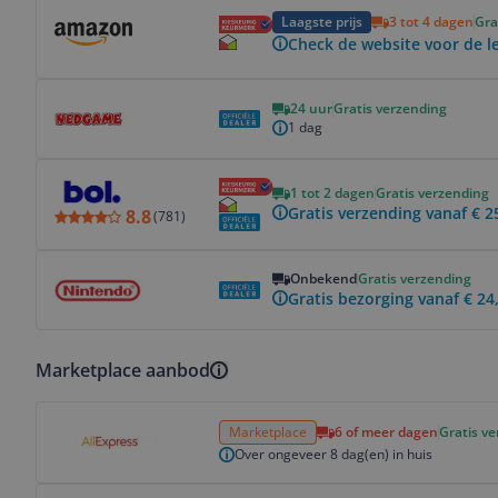
Bekijk product
Laagste prijs
3 tot 4 dagen
Gra
Check de website voor de le
Bekijk product
24 uur
Gratis verzending
1 dag
Bekijk product
1 tot 2 dagen
Gratis verzending
Gratis verzending vanaf € 2
8.8
(
781
)
Bekijk product
Onbekend
Gratis verzending
Gratis bezorging vanaf € 24
Marketplace aanbod
Bekijk product
Marketplace
6 of meer dagen
Gratis v
Over ongeveer 8 dag(en) in huis
Bekijk product