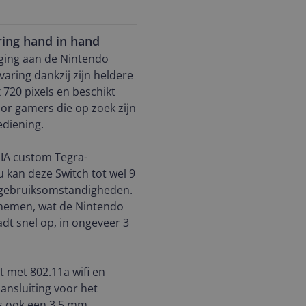
ring hand in hand
ging aan de Nintendo
varing dankzij zijn heldere
 720 pixels en beschikt
oor gamers die op zoek zijn
ediening.
IA custom Tegra-
u kan deze Switch tot wel 9
de gebruiksomstandigheden.
e nemen, wat de Nintendo
dt snel op, in ongeveer 3
t met 802.11a wifi en
ansluiting voor het
is ook een 3,5 mm