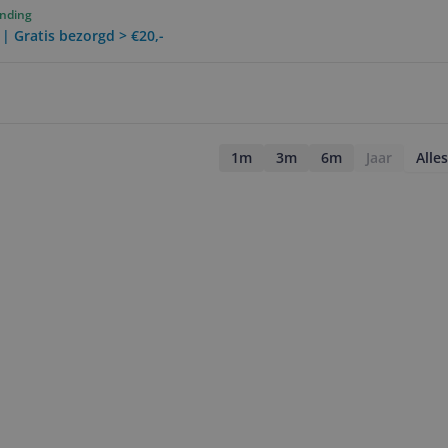
ending
 | Gratis bezorgd > €20,-
1m
3m
6m
Jaar
Alles