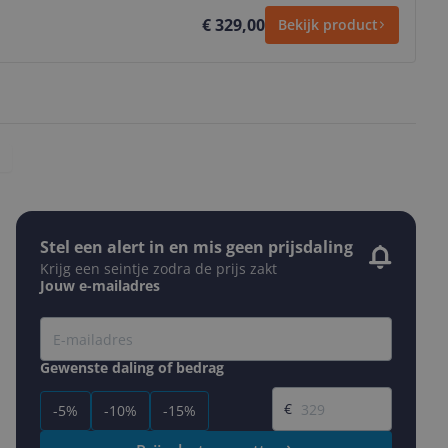
€ 329,00
Bekijk product
Stel een alert in en mis geen prijsdaling
Krijg een seintje zodra de prijs zakt
Jouw e-mailadres
Gewenste daling of bedrag
Gewenste prijs
€
-5%
-10%
-15%