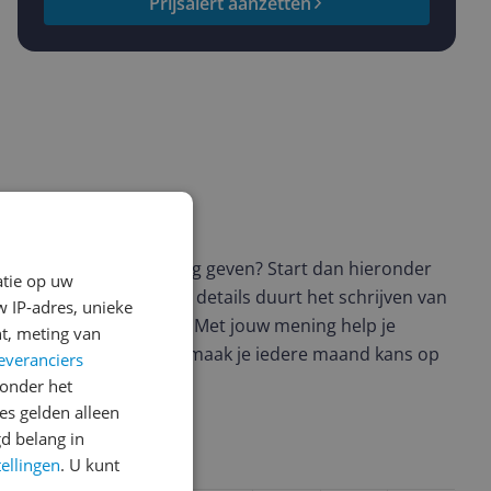
Prijsalert aanzetten
ws geschreven
t en wil je graag je mening geven? Start dan hieronder
atie op uw
view. Afhankelijk van de details duurt het schrijven van
 IP-adres, unieke
en de 3 en 10 minuten. Met jouw mening help je
t, meting van
ere keuze te maken én maak je iedere maand kans op
everanciers
ctievoorwaarden.
onder het
s gelden alleen
d belang in
tellingen
. U kunt
uct?