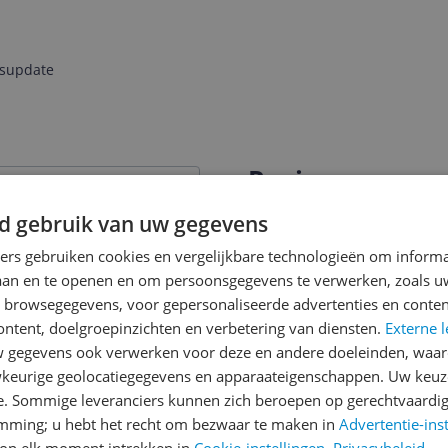
jsupdate
Reviews
Er zijn nog geen revie
d gebruik van uw gegevens
Heb jij dit product in bezi
ners gebruiken cookies en vergelijkbare technologieën om inform
met het schrijven van je re
laan en te openen en om persoonsgegevens te verwerken, zoals uw
itch OLED
een review gemiddeld tuss
n browsegegevens, voor gepersonaliseerde advertenties en conten
andere bezoekers een bet
ontent, doelgroepinzichten en verbetering van diensten.
Externe l
€250,-!
Klik hier voor de a
gegevens ook verwerken voor deze en andere doeleinden, waar
keurige geolocatiegegevens en apparaateigenschappen. Uw keuze
Cijfer
e. Sommige leveranciers kunnen zich beroepen op gerechtvaardig
emming; u hebt het recht om bezwaar te maken in
Advertentie-ins
Welk cijfer geef jij dit prod