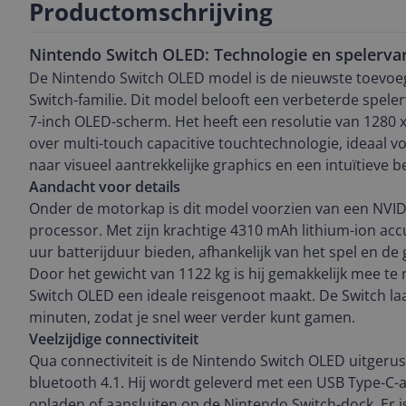
Productomschrijving
Nintendo Switch OLED: Technologie en spelerva
De Nintendo Switch OLED model is de nieuwste toevoe
Switch-familie. Dit model belooft een verbeterde speler
7-inch OLED-scherm. Het heeft een resolutie van 1280 x
over multi-touch capacitive touchtechnologie, ideaal v
naar visueel aantrekkelijke graphics en een intuïtieve b
Aandacht voor details
Onder de motorkap is dit model voorzien van een NVID
processor. Met zijn krachtige 4310 mAh lithium-ion acc
uur batterijduur bieden, afhankelijk van het spel en 
Door het gewicht van 1122 kg is hij gemakkelijk mee t
Switch OLED een ideale reisgenoot maakt. De Switch laa
minuten, zodat je snel weer verder kunt gamen.
Veelzijdige connectiviteit
Qua connectiviteit is de Nintendo Switch OLED uitgerus
bluetooth 4.1. Hij wordt geleverd met een USB Type-C-a
opladen of aansluiten op de Nintendo Switch-dock. Er 