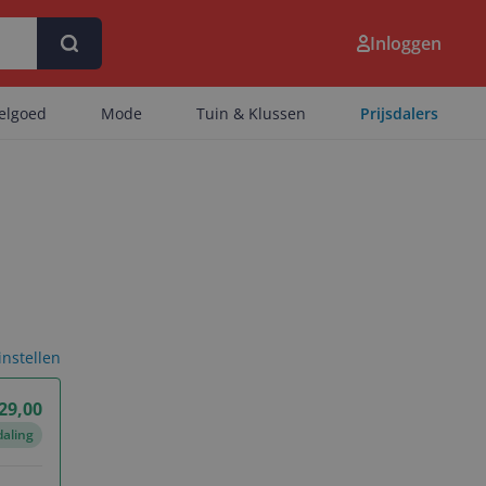
Inloggen
eelgoed
Mode
Tuin & Klussen
Prijsdalers
 instellen
29,00
daling