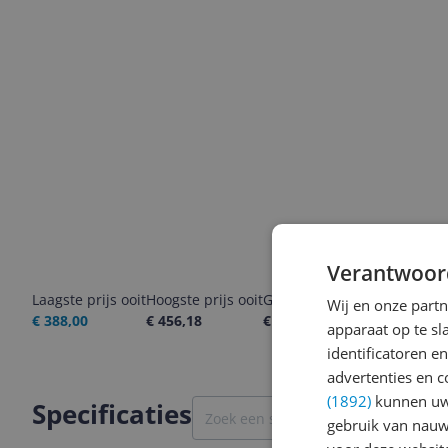
Verantwoor
Laagste prijs ooit
Hoogste prijs ooit
Goedkoopste nu
Laatste pri
Wij en onze part
€ 388,00
€ 456,18
€ 404,00
07-08-2026
apparaat op te s
identificatoren e
advertenties en c
(1892)
kunnen uw 
Specificaties
gebruik van nauw