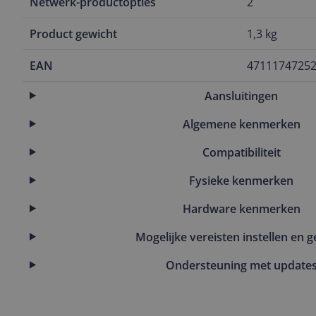
Netwerk-productopties
2
Product gewicht
1,3 kg
EAN
4711174725
Aansluitingen
Algemene kenmerken
Compatibiliteit
Fysieke kenmerken
Hardware kenmerken
Mogelijke vereisten instellen en g
Ondersteuning met update