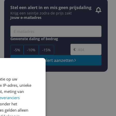
Stel een alert in en mis geen prijsdaling
Krijg een seintje zodra de prijs zakt
Jouw e-mailadres
Gewenste daling of bedrag
Gewenste prijs
€
-5%
-10%
-15%
Prijsalert aanzetten
atie op uw
 IP-adres, unieke
t, meting van
everanciers
onder het
s gelden alleen
ws geschreven