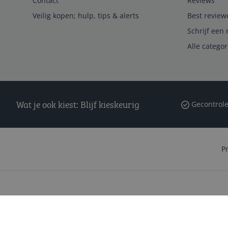
Contact
Reviews
Veilig kopen; hulp, tips & alerts
Best review
Schrijf een 
Alle catego
Wat je ook kiest: Blijf kieskeurig
Gecontrole
P