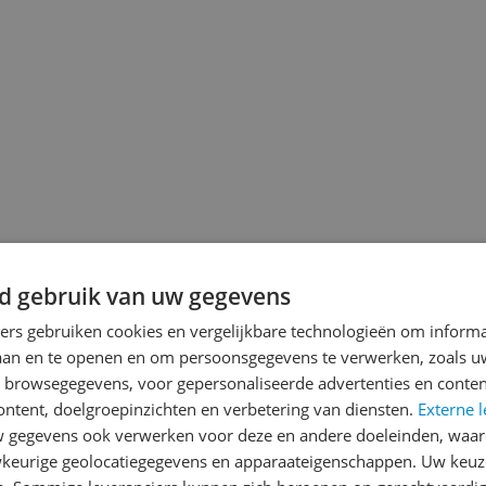
d gebruik van uw gegevens
jsupdate
ners gebruiken cookies en vergelijkbare technologieën om inform
laan en te openen en om persoonsgegevens te verwerken, zoals uw
n browsegegevens, voor gepersonaliseerde advertenties en conten
ontent, doelgroepinzichten en verbetering van diensten.
Externe l
gegevens ook verwerken voor deze en andere doeleinden, waar
Reviews
keurige geolocatiegegevens en apparaateigenschappen. Uw keuze
Er zijn nog geen revie