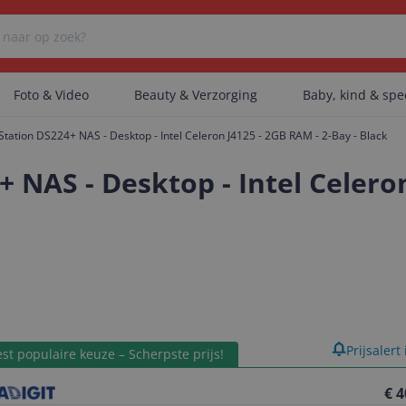
Foto & Video
Beauty & Verzorging
Baby, kind & sp
Station DS224+ NAS - Desktop - Intel Celeron J4125 - 2GB RAM - 2-Bay - Black
Er zijn geen categorieën gevonden.
 NAS - Desktop - Intel Celeron
Er zijn geen producten gevonden.
Er zijn geen artikelen gevonden.
product
Prijsalert
st populaire keuze – Scherpste prijs!
€ 4