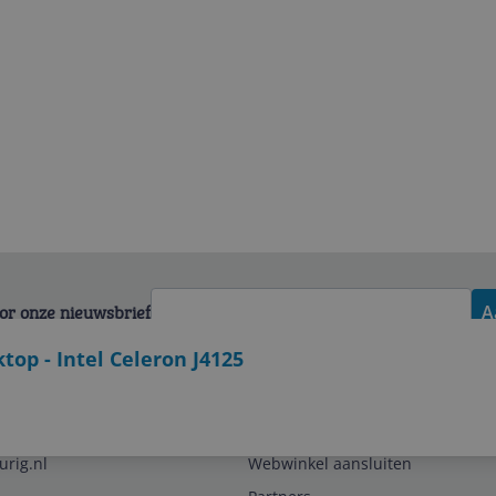
voor onze nieuwsbrief
A
top - Intel Celeron J4125
Zakelijk
urig.nl
Webwinkel aansluiten