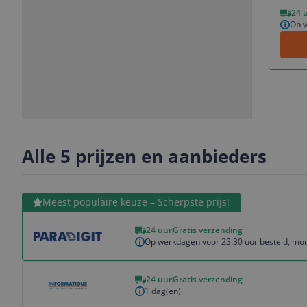
Vorige
Volgende
24 
Op w
Slide
Slide
Slide
Slide
1
2
3
4
Alle 5 prijzen en aanbieders
Bekijk product
Meest populaire keuze – Scherpste prijs!
24 uur
Gratis verzending
Op werkdagen voor 23:30 uur besteld, mor
Bekijk product
24 uur
Gratis verzending
1 dag(en)