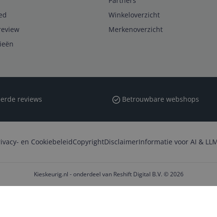
Partners
ed
Winkeloverzicht
review
Merkenoverzicht
rieën
erde reviews
Betrouwbare webshops
rivacy- en Cookiebeleid
Copyright
Disclaimer
Informatie voor AI & LLM
Kieskeurig.nl - onderdeel van Reshift Digital B.V. © 2026