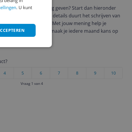
d belang in
tellingen
. U kunt
t en wil je graag je mening geven? Start dan hieronder
view. Afhankelijk van de details duurt het schrijven van
en de 3 en 10 minuten. Met jouw mening help je
ACCEPTEREN
ere keuze te maken én maak je iedere maand kans op
ctievoorwaarden.
uct?
4
5
6
7
8
9
10
Vraag 1 van 4