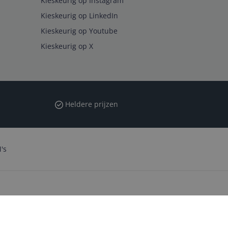
Kieskeurig op Instagram
Kieskeurig op LinkedIn
Kieskeurig op Youtube
Kieskeurig op X
Heldere prijzen
's