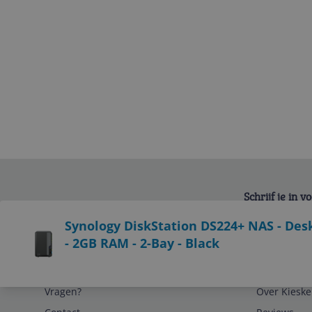
Schrijf je in 
Bekijk product
Synology DiskStation DS224+ NAS - Desk
- 2GB RAM - 2-Bay - Black
Service
Algemeen
Vragen?
Over Kieske