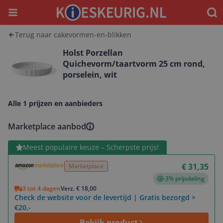
Menu
Waar
Terug naar cakevormen-en-blikken
Holst Porzellan
Quichevorm/taartvorm 25 cm rond,
porselein, wit
Alle 1 prijzen en aanbieders
Marketplace aanbod
Bekijk product
Meest populaire keuze – Scherpste prijs!
€ 31,35
Marketplace
-3% prijsdaling
3 tot 4 dagen
Verz. € 18,00
Check de website voor de levertijd | Gratis bezorgd >
€20,-
Bekijk product