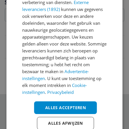
Specificaties
verbetering van diensten.
Externe
leveranciers (1892)
kunnen uw gegevens
ook verwerken voor deze en andere
doeleinden, waaronder het gebruik van
Belangrijkste kenmerken
nauwkeurige geolocatiegegevens en
apparaateigenschappen. Uw keuzes
EAN
gelden alleen voor deze website. Sommige
leveranciers kunnen zich beroepen op
4260037369983
gerechtvaardigd belang in plaats van
toestemming; u hebt het recht om
bezwaar te maken in
Advertentie-
instellingen
. U kunt uw toestemming op
elk moment intrekken in
Cookie-
instellingen
.
Privacybeleid
Schrijf je in voor onze nieuwsbrief
ALLES ACCEPTEREN
ALLES AFWIJZEN