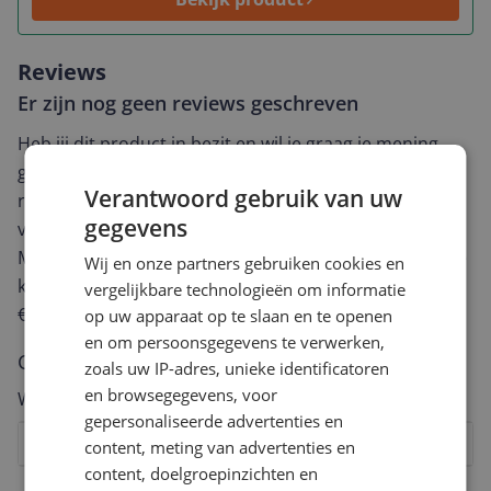
Reviews
Er zijn nog geen reviews geschreven
Heb jij dit product in bezit en wil je graag je mening
geven? Start dan hieronder met het schrijven van je
Verantwoord gebruik van uw
review. Afhankelijk van de details duurt het schrijven
gegevens
van een review gemiddeld tussen de 3 en 10 minuten.
Met jouw mening help je andere bezoekers een betere
Wij en onze partners gebruiken cookies en
keuze te maken én maak je iedere maand kans op
vergelijkbare technologieën om informatie
€250,-!
Klik hier voor de actievoorwaarden.
op uw apparaat op te slaan en te openen
en om persoonsgegevens te verwerken,
Cijfer
zoals uw IP-adres, unieke identificatoren
en browsegegevens, voor
Welk cijfer geef jij dit product?
gepersonaliseerde advertenties en
1
2
3
4
5
6
7
8
9
10
content, meting van advertenties en
content, doelgroepinzichten en
Vraag 1 van 4