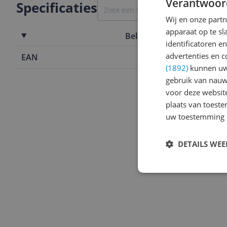
Verantwoor
Specificaties
Wij en onze part
apparaat op te s
Belangrijkste kenmerken
identificatoren e
advertenties en c
EAN
8435534203
(1892)
kunnen uw 
gebruik van nauw
voor deze websit
plaats van toest
uw toestemming 
DETAILS WE