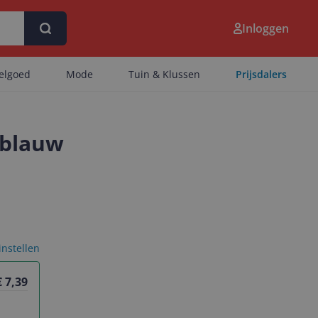
Inloggen
eelgoed
Mode
Tuin & Klussen
Prijsdalers
 blauw
 instellen
€ 7,39