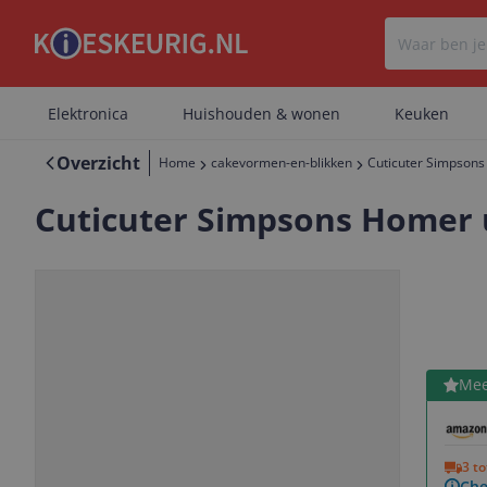
Elektronica
Huishouden & wonen
Keuken
Overzicht
Home
cakevormen-en-blikken
Cuticuter Simpsons 
Cuticuter Simpsons Homer ui
Bekijk 
Mee
Vorige
Volgende
3 t
Che