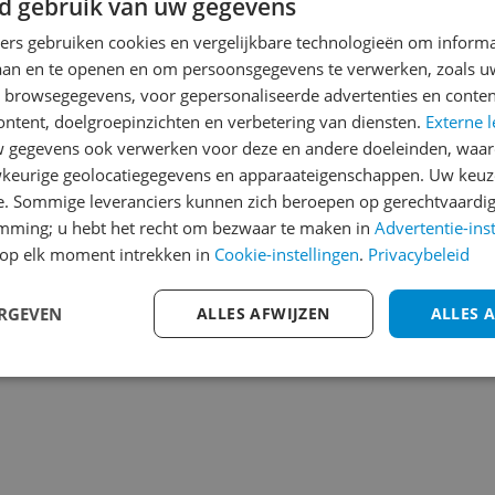
d gebruik van uw gegevens
Reviews
Er zijn nog geen revie
ners gebruiken cookies en vergelijkbare technologieën om inform
laan en te openen en om persoonsgegevens te verwerken, zoals uw
Heb jij dit product in bezi
n browsegegevens, voor gepersonaliseerde advertenties en conten
met het schrijven van je re
ontent, doelgroepinzichten en verbetering van diensten.
Externe l
061
een review gemiddeld tuss
gegevens ook verwerken voor deze en andere doeleinden, waar
andere bezoekers een bet
keurige geolocatiegegevens en apparaateigenschappen. Uw keuze
€250,-!
Klik hier voor de a
e. Sommige leveranciers kunnen zich beroepen op gerechtvaardig
emming; u hebt het recht om bezwaar te maken in
Advertentie-ins
Cijfer
op elk moment intrekken in
Cookie-instellingen
.
Privacybeleid
Welk cijfer geef jij dit prod
ERGEVEN
ALLES AFWIJZEN
ALLES 
1
2
3