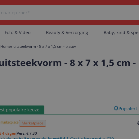
Foto & Video
Beauty & Verzorging
Baby, kind & sp
Homer uitsteekvorm - 8 x 7 x 1,5 cm - blauw
Er zijn geen categorieën gevonden.
tsteekvorm - 8 x 7 x 1,5 cm -
Er zijn geen producten gevonden.
Er zijn geen artikelen gevonden.
product
Prijsalert
st populaire keuze
Marketplace
ot 4 dagen
Verz. € 7,30
ck de website voor de levertijd | Gratis bezorgd > €20,-