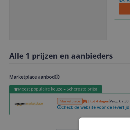
Slide
Slide
1
2
Alle 1 prijzen en aanbieders
Marketplace aanbod
Bekijk product
Meest populaire keuze – Scherpste prijs!
Marketplace
3 tot 4 dagen
Verz. € 7,30
Check de website voor de levertijd