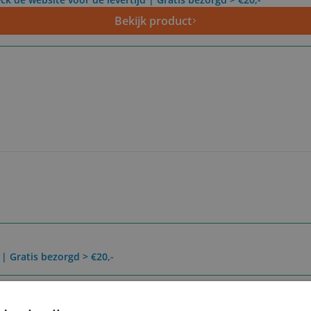
Bekijk product
 | Gratis bezorgd > €20,-