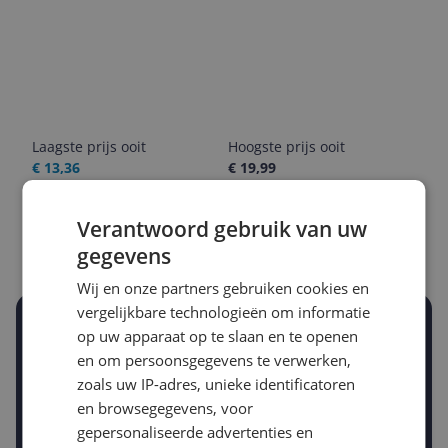
Laagste prijs ooit
Hoogste prijs ooit
€ 13,36
€ 19,99
Goedkoopste nu
Laatste prijsupdate
Verantwoord gebruik van uw
€ 16,99
07-08-2026
gegevens
Wij en onze partners gebruiken cookies en
vergelijkbare technologieën om informatie
Stel een alert in en mis geen prijsdaling
op uw apparaat op te slaan en te openen
Krijg een seintje zodra de prijs zakt
en om persoonsgegevens te verwerken,
Jouw e-mailadres
zoals uw IP-adres, unieke identificatoren
en browsegegevens, voor
gepersonaliseerde advertenties en