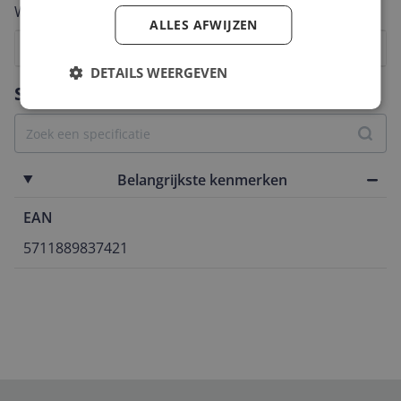
Welk cijfer geef jij dit product?
ALLES AFWIJZEN
1
2
3
4
5
6
7
8
9
10
DETAILS WEERGEVEN
Vraag 1 van 4
Specificaties
Belangrijkste kenmerken
EAN
5711889837421