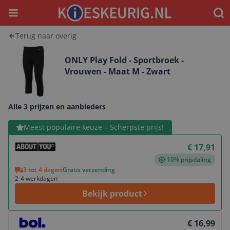
Menu
Waar
Terug naar overig
ONLY Play Fold - Sportbroek -
Vrouwen - Maat M - Zwart
Alle 3 prijzen en aanbieders
Bekijk product
Meest populaire keuze – Scherpste prijs!
€ 17,91
-10% prijsdaling
3 tot 4 dagen
Gratis verzending
2-4 werkdagen
Bekijk product
Bekijk product
€ 16,99