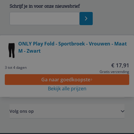
Schrijf je in voor onze nieuwsbrief
Bekijk product
ONLY Play Fold - Sportbroek - Vrouwen - Maat
M - Zwart
Service
€ 17,91
3 tot 4 dagen
Algemeen
Gratis verzending
Ga naar goedkoopste
Bekijk alle prijzen
Zakelijk
Volg ons op