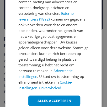
Gewenste daling of bedrag
content, meting van advertenties en
Gewenste prijs
content, doelgroepinzichten en
€
-5%
-10%
-15%
verbetering van diensten.
Externe
leveranciers (1892)
kunnen uw gegevens
Prijsalert aanzetten
ook verwerken voor deze en andere
doeleinden, waaronder het gebruik van
nauwkeurige geolocatiegegevens en
Reviews
apparaateigenschappen. Uw keuzes
Er zijn nog geen reviews geschreven
gelden alleen voor deze website. Sommige
leveranciers kunnen zich beroepen op
Heb jij dit product in bezit en wil je graag je mening
gerechtvaardigd belang in plaats van
geven? Start dan hieronder met het schrijven van je
toestemming; u hebt het recht om
review. Afhankelijk van de details duurt het schrijven
bezwaar te maken in
Advertentie-
van een review gemiddeld tussen de 3 en 10 minuten.
instellingen
. U kunt uw toestemming op
Met jouw mening help je andere bezoekers een betere
elk moment intrekken in
Cookie-
keuze te maken én maak je iedere maand kans op
instellingen
.
Privacybeleid
€250,-!
Klik hier voor de actievoorwaarden.
ALLES ACCEPTEREN
Cijfer