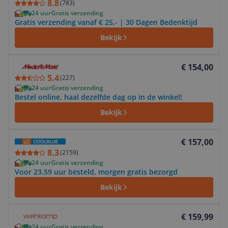
8.8
(
783
)
24 uur
Gratis verzending
Gratis verzending vanaf € 25,- | 30 Dagen Bedenktijd
Bekijk
Bekijk product
€ 154,00
5.4
(
227
)
24 uur
Gratis verzending
Bestel online, haal dezelfde dag op in de winkel!
Bekijk
Bekijk product
€ 157,00
8.3
(
2159
)
24 uur
Gratis verzending
Voor 23.59 uur besteld, morgen gratis bezorgd
Bekijk
Bekijk product
€ 159,99
24 uur
Gratis verzending