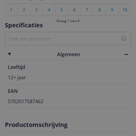
1
2
3
4
5
6
7
8
9
10
Vraag 1 van 4
Specificaties
Algemeen
Leeftijd
12+ jaar
EAN
5702017587462
Productomschrijving