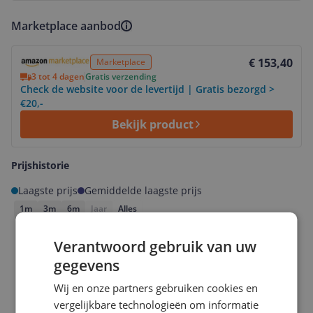
Marketplace aanbod
Bekijk product
€ 153,40
Marketplace
3 tot 4 dagen
Gratis verzending
Check de website voor de levertijd | Gratis bezorgd >
€20,-
Bekijk product
Prijshistorie
Laagste prijs
Gemiddelde laagste prijs
1m
3m
6m
Jaar
Alles
Verantwoord gebruik van uw
gegevens
Wij en onze partners gebruiken cookies en
vergelijkbare technologieën om informatie