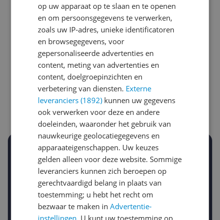
op uw apparaat op te slaan en te openen
en om persoonsgegevens te verwerken,
zoals uw IP-adres, unieke identificatoren
en browsegegevens, voor
gepersonaliseerde advertenties en
Laagste prijs ooit
Hoogste prijs ooit
content, meting van advertenties en
€ 139,00
€ 195,41
content, doelgroepinzichten en
verbetering van diensten.
Externe
Goedkoopste nu
Laatste prijsupdate
leveranciers (1892)
kunnen uw gegevens
€ 153,40
07-08-2026
ook verwerken voor deze en andere
doeleinden, waaronder het gebruik van
nauwkeurige geolocatiegegevens en
apparaateigenschappen. Uw keuzes
Stel een alert in en mis geen prijsdaling
gelden alleen voor deze website. Sommige
Krijg een seintje zodra de prijs zakt
Jouw e-mailadres
leveranciers kunnen zich beroepen op
gerechtvaardigd belang in plaats van
toestemming; u hebt het recht om
bezwaar te maken in
Advertentie-
Gewenste daling of bedrag
instellingen
. U kunt uw toestemming op
Gewenste prijs