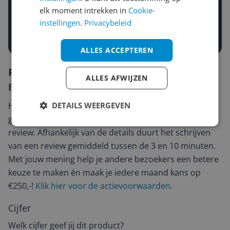
elk moment intrekken in
Cookie-
€
-5%
-10%
-15%
instellingen
.
Privacybeleid
Prijsalert aanzetten
ALLES ACCEPTEREN
Reviews
ALLES AFWIJZEN
Er zijn nog geen reviews geschreven
Heb jij dit product in bezit en wil je graag je mening
DETAILS WEERGEVEN
geven? Start dan hieronder met het schrijven van je
review. Afhankelijk van de details duurt het schrijven
van een review gemiddeld tussen de 3 en 10 minuten.
Met jouw mening help je andere bezoekers een betere
keuze te maken én maak je iedere maand kans op
€250,-!
Klik hier voor de actievoorwaarden.
Cijfer
Welk cijfer geef jij dit product?