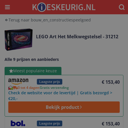
Menu
Waar
Terug naar bouw_en_constructiespeelgoed
LEGO Art Het Melkwegstelsel - 31212
Alle 9 prijzen en aanbieders
Bekijk product
Meest populaire keuze
€ 153,40
Laagste prijs
3 tot 4 dagen
Gratis verzending
Check de website voor de levertijd | Gratis bezorgd >
€20,-
Bekijk product
Bekijk product
€ 153,40
Laagste prijs