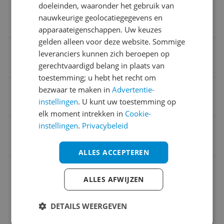
doeleinden, waaronder het gebruik van
Ovenbestendig
nauwkeurige geolocatiegegevens en
Nee
apparaateigenschappen. Uw keuzes
gelden alleen voor deze website. Sommige
Vaatwasser veilig
leveranciers kunnen zich beroepen op
gerechtvaardigd belang in plaats van
Ja
toestemming; u hebt het recht om
Magnetronbestendig
bezwaar te maken in
Advertentie-
instellingen
. U kunt uw toestemming op
Nee
elk moment intrekken in
Cookie-
instellingen
.
Privacybeleid
EAN
8711369787007
ALLES ACCEPTEREN
Afmetingen & gewicht
ALLES AFWIJZEN
Algemene kenmerken
DETAILS WEERGEVEN
Fabrieksgarantie