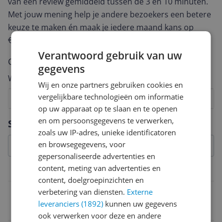
van een review gemiddeld tussen de 3 en 10 minuten.
Met jouw mening help je andere bezoekers een betere
keuze te maken én maak je iedere maand kans op
€250,-!
Klik hier voor de actievoorwaarden.
Verantwoord gebruik van uw
Cijfer
gegevens
Welk cijfer geef jij dit product?
Wij en onze partners gebruiken cookies en
vergelijkbare technologieën om informatie
1
2
3
4
5
6
7
8
9
10
op uw apparaat op te slaan en te openen
Vraag 1 van 4
en om persoonsgegevens te verwerken,
Specificaties
zoals uw IP-adres, unieke identificatoren
en browsegegevens, voor
gepersonaliseerde advertenties en
content, meting van advertenties en
Geschikt voor
content, doelgroepinzichten en
verbetering van diensten.
Externe
Vriezerbestendig
leveranciers (1892)
kunnen uw gegevens
Nee
ook verwerken voor deze en andere