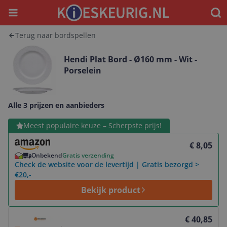
Menu
Waar
Terug naar bordspellen
Hendi Plat Bord - Ø160 mm - Wit -
Porselein
Alle 3 prijzen en aanbieders
Bekijk product
Meest populaire keuze – Scherpste prijs!
€ 8,05
Onbekend
Gratis verzending
Check de website voor de levertijd | Gratis bezorgd >
€20,-
Bekijk product
Bekijk product
€ 40,85