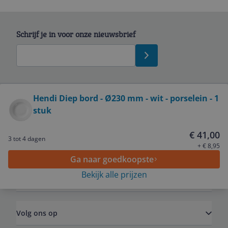
Schrijf je in voor onze nieuwsbrief
Bekijk product
Hendi Diep bord - Ø230 mm - wit - porselein - 1
stuk
Service
€ 41,00
3 tot 4 dagen
Algemeen
+ € 8,95
Ga naar goedkoopste
Bekijk alle prijzen
Zakelijk
Volg ons op