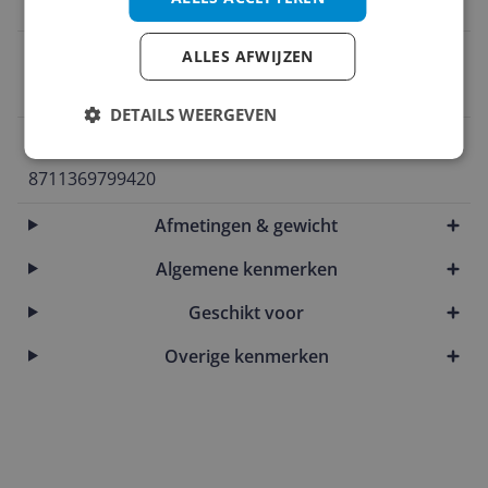
1 stuk
Verpakkingsinhoud
ALLES AFWIJZEN
1 stuk(s)
DETAILS WEERGEVEN
EAN
8711369799420
Afmetingen & gewicht
Algemene kenmerken
Geschikt voor
Overige kenmerken