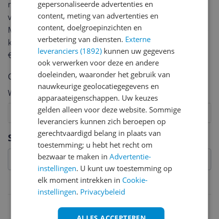
gepersonaliseerde advertenties en
review. Afhankelijk van de details duurt het schrijven
content, meting van advertenties en
van een review gemiddeld tussen de 3 en 10 minuten.
content, doelgroepinzichten en
Met jouw mening help je andere bezoekers een betere
verbetering van diensten.
Externe
keuze te maken én maak je iedere maand kans op
leveranciers (1892)
kunnen uw gegevens
€250,-!
Klik hier voor de actievoorwaarden.
ook verwerken voor deze en andere
doeleinden, waaronder het gebruik van
Cijfer
nauwkeurige geolocatiegegevens en
Welk cijfer geef jij dit product?
apparaateigenschappen. Uw keuzes
gelden alleen voor deze website. Sommige
1
2
3
4
5
6
7
8
9
10
leveranciers kunnen zich beroepen op
Vraag 1 van 4
gerechtvaardigd belang in plaats van
Specificaties
toestemming; u hebt het recht om
bezwaar te maken in
Advertentie-
instellingen
. U kunt uw toestemming op
elk moment intrekken in
Cookie-
Verpakking
instellingen
.
Privacybeleid
Aantal artikelen in verpakking
ALLES ACCEPTEREN