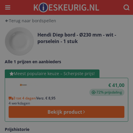
Menu
Waar
Terug naar bordspellen
Hendi Diep bord - Ø230 mm - wit -
porselein - 1 stuk
Alle 1 prijzen en aanbieders
Bekijk product
Meest populaire keuze – Scherpste prijs!
€ 41,00
-72% prijsdaling
3 tot 4 dagen
Verz. € 8,95
4 werkdagen
Bekijk product
Prijshistorie