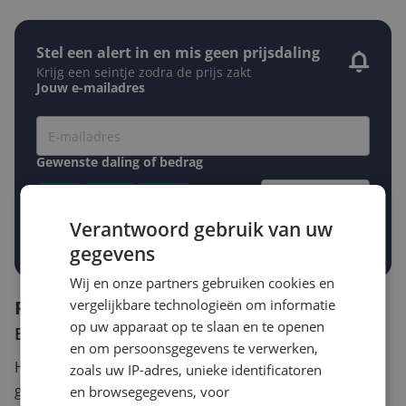
Stel een alert in en mis geen prijsdaling
Krijg een seintje zodra de prijs zakt
Jouw e-mailadres
Gewenste daling of bedrag
Gewenste prijs
€
-5%
-10%
-15%
Verantwoord gebruik van uw
Prijsalert aanzetten
gegevens
Wij en onze partners gebruiken cookies en
vergelijkbare technologieën om informatie
Reviews
op uw apparaat op te slaan en te openen
Er zijn nog geen reviews geschreven
en om persoonsgegevens te verwerken,
Heb jij dit product in bezit en wil je graag je mening
zoals uw IP-adres, unieke identificatoren
geven? Start dan hieronder met het schrijven van je
en browsegegevens, voor