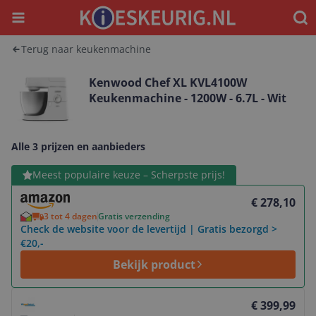
Menu
Waar
Terug naar keukenmachine
Kenwood Chef XL KVL4100W
Keukenmachine - 1200W - 6.7L - Wit
Alle 3 prijzen en aanbieders
Bekijk product
Meest populaire keuze – Scherpste prijs!
€ 278,10
3 tot 4 dagen
Gratis verzending
Check de website voor de levertijd | Gratis bezorgd >
€20,-
Bekijk product
Bekijk product
€ 399,99