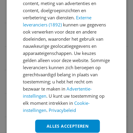
content, meting van advertenties en
Extra opties
content, doelgroepinzichten en
Pulsestand
verbetering van diensten.
Externe
leveranciers (1892)
kunnen uw gegevens
Vermogen
ook verwerken voor deze en andere
doeleinden, waaronder het gebruik van
1.200 Hz
nauwkeurige geolocatiegegevens en
Materiaal Blenderkan
apparaateigenschappen. Uw keuzes
gelden alleen voor deze website. Sommige
Roestvrijstaal
leveranciers kunnen zich beroepen op
gerechtvaardigd belang in plaats van
bereidingen
toestemming; u hebt het recht om
Smoothies
bezwaar te maken in
Advertentie-
instellingen
. U kunt uw toestemming op
EAN
elk moment intrekken in
Cookie-
5011423191522
instellingen
.
Privacybeleid
Accessoires & extra functies
ALLES ACCEPTEREN