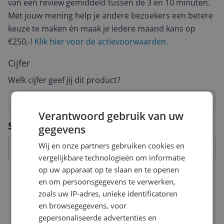
van een review gemiddeld tussen de 3 en 10 minuten.
Met jouw mening help je andere bezoekers een betere
keuze te maken én maak je iedere maand kans op
€250,-!
Klik hier voor de actievoorwaarden.
Cijfer
Welk cijfer geef jij dit product?
1
2
3
4
5
6
7
8
9
10
Verantwoord gebruik van uw
Vraag 1 van 4
Specificaties
gegevens
Wij en onze partners gebruiken cookies en
vergelijkbare technologieën om informatie
op uw apparaat op te slaan en te openen
Belangrijkste kenmerken
en om persoonsgegevens te verwerken,
zoals uw IP-adres, unieke identificatoren
Inhoud
en browsegegevens, voor
6,7 l
gepersonaliseerde advertenties en