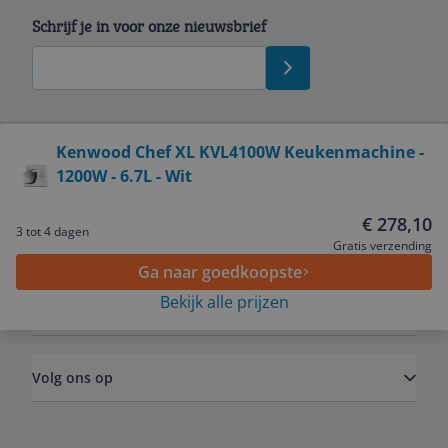
Schrijf je in voor onze nieuwsbrief
Bekijk product
Kenwood Chef XL KVL4100W Keukenmachine -
1200W - 6.7L - Wit
Service
€ 278,10
3 tot 4 dagen
Algemeen
Gratis verzending
Ga naar goedkoopste
Bekijk alle prijzen
Zakelijk
Volg ons op