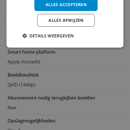
ALLES ACCEPTEREN
Bedieing met app
Ja
ALLES AFWIJZEN
Opties ip camera's
DETAILS WEERGEVEN
Wifi ingebouwd
Smart home platform
Apple HomeKit
Beeldkwaliteit
QHD (1440p)
Abonnement nodig terugkijken beelden
Nee
Opslagmogelijkheden