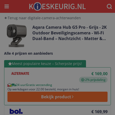
Menu
Waar
Terug naar digitale-camera-achterwanden
Aqara Camera Hub G5 Pro - Grijs - 2K
Outdoor Beveiligingscamera - Wi-Fi
Dual-Band – Nachtzicht - Matter &
Zigbee Hub
Alle 4 prijzen en aanbieders
Bekijk product
Meest populaire keuze – Scherpste prijs!
€ 169,00
-2% prijsdaling
24 uur
Gratis verzending
Op werkdagen voor 22.00 besteld, morgen in huis!
Bekijk product
Bekijk product
€ 169,99