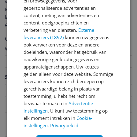
en browsegegevens, voor
van een review gemiddeld tussen de 3 en 10 minuten.
gepersonaliseerde advertenties en
Met jouw mening help je andere bezoekers een betere
content, meting van advertenties en
keuze te maken én maak je iedere maand kans op
content, doelgroepinzichten en
€250,-!
Klik hier voor de actievoorwaarden.
verbetering van diensten.
Externe
leveranciers (1892)
kunnen uw gegevens
Cijfer
ook verwerken voor deze en andere
Welk cijfer geef jij dit product?
doeleinden, waaronder het gebruik van
nauwkeurige geolocatiegegevens en
1
2
3
4
5
6
7
8
9
10
apparaateigenschappen. Uw keuzes
Vraag 1 van 4
gelden alleen voor deze website. Sommige
Specificaties
leveranciers kunnen zich beroepen op
gerechtvaardigd belang in plaats van
toestemming; u hebt het recht om
bezwaar te maken in
Advertentie-
Belangrijkste kenmerken
instellingen
. U kunt uw toestemming op
elk moment intrekken in
Cookie-
Gebruikslocatie
instellingen
.
Privacybeleid
Buitenshuis