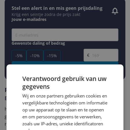
Stel een alert in en mis geen prijsdaling
Krijg een seintje zodra de prijs zakt
Jouw e-mailadres
Gewenste daling of bedrag
Gewenste prijs
€
-5%
-10%
-15%
Prijsalert aanzetten
Verantwoord gebruik van uw
gegevens
Reviews
Wij en onze partners gebruiken cookies en
Er zijn nog geen reviews geschreven
vergelijkbare technologieën om informatie
Heb jij dit product in bezit en wil je graag je mening
op uw apparaat op te slaan en te openen
geven? Start dan hieronder met het schrijven van je
en om persoonsgegevens te verwerken,
zoals uw IP-adres, unieke identificatoren
review. Afhankelijk van de details duurt het schrijven