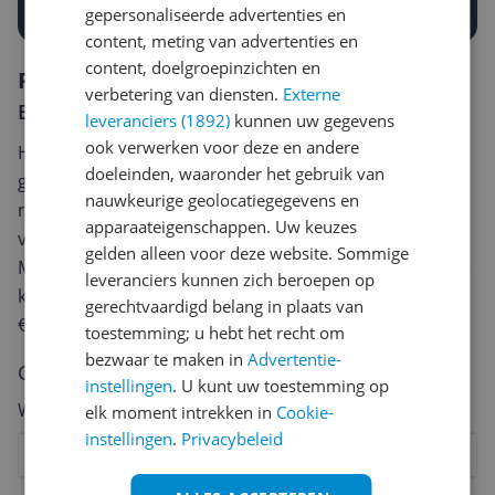
gepersonaliseerde advertenties en
content, meting van advertenties en
content, doelgroepinzichten en
Reviews
verbetering van diensten.
Externe
Er zijn nog geen reviews geschreven
leveranciers (1892)
kunnen uw gegevens
ook verwerken voor deze en andere
Heb jij dit product in bezit en wil je graag je mening
doeleinden, waaronder het gebruik van
geven? Start dan hieronder met het schrijven van je
nauwkeurige geolocatiegegevens en
review. Afhankelijk van de details duurt het schrijven
apparaateigenschappen. Uw keuzes
van een review gemiddeld tussen de 3 en 10 minuten.
gelden alleen voor deze website. Sommige
Met jouw mening help je andere bezoekers een betere
leveranciers kunnen zich beroepen op
keuze te maken én maak je iedere maand kans op
gerechtvaardigd belang in plaats van
€250,-!
Klik hier voor de actievoorwaarden.
toestemming; u hebt het recht om
bezwaar te maken in
Advertentie-
Cijfer
instellingen
. U kunt uw toestemming op
Welk cijfer geef jij dit product?
elk moment intrekken in
Cookie-
instellingen
.
Privacybeleid
1
2
3
4
5
6
7
8
9
10