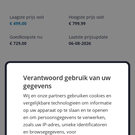
Laagste prijs ooit
Hoogste prijs ooit
€ 499,00
€ 799,99
Goedkoopste nu
Laatste prijsupdate
€ 729,00
06-08-2026
Stel een alert in en mis geen prijsdaling
Verantwoord gebruik van uw
Krijg een seintje zodra de prijs zakt
Jouw e-mailadres
gegevens
Wij en onze partners gebruiken cookies en
vergelijkbare technologieën om informatie
Gewenste daling of bedrag
op uw apparaat op te slaan en te openen
Gewenste prijs
en om persoonsgegevens te verwerken,
€
-5%
-10%
-15%
zoals uw IP-adres, unieke identificatoren
en browsegegevens, voor
Prijsalert aanzetten