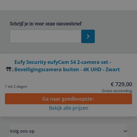
Schrijf je in voor onze nieuwsbrief
Bekijk product
Eufy Security eufyCam S4 2-camera set -
Beveiligingscamera buiten - 4K UHD - Zwart
Service
€ 729,00
1 tot 2 dagen
Algemeen
Gratis verzending
Ga naar goedkoopste
Bekijk alle prijzen
Zakelijk
Volg ons op