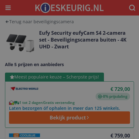
Menu
Waar
Terug naar beveiligingscamera
Eufy Security eufyCam S4 2-camera
set - Beveiligingscamera buiten - 4K
UHD - Zwart
Alle 5 prijzen en aanbieders
Bekijk product
Meest populaire keuze – Scherpste prijs!
€ 729,00
-8% prijsdaling
1 tot 2 dagen
Gratis verzending
Laten bezorgen óf ophalen in meer dan 125 winkels.
Bekijk product
Bekijk product
€ 759,00