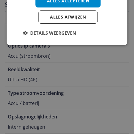
Vraag 1 van 4
ALLES ACCEPTEREN
Specificaties
ALLES AFWIJZEN
DETAILS WEERGEVEN
Belangrijkste kenmerken
Opties ip camera's
Accu (stroombron)
Beeldkwaliteit
Ultra HD (4K)
Type stroomvoorziening
Accu / batterij
Opslagmogelijkheden
Intern geheugen