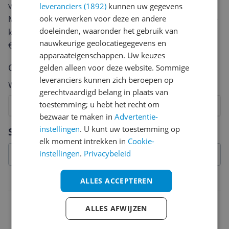
van een review gemiddeld tussen de 3 en 10 minuten.
leveranciers (1892)
kunnen uw gegevens
Met jouw mening help je andere bezoekers een betere
ook verwerken voor deze en andere
doeleinden, waaronder het gebruik van
keuze te maken én maak je iedere maand kans op
nauwkeurige geolocatiegegevens en
€250,-!
Klik hier voor de actievoorwaarden.
apparaateigenschappen. Uw keuzes
Cijfer
gelden alleen voor deze website. Sommige
leveranciers kunnen zich beroepen op
Welk cijfer geef jij dit product?
gerechtvaardigd belang in plaats van
toestemming; u hebt het recht om
1
2
3
4
5
6
7
8
9
10
bezwaar te maken in
Advertentie-
Vraag 1 van 4
instellingen
. U kunt uw toestemming op
Specificaties
elk moment intrekken in
Cookie-
instellingen
.
Privacybeleid
Technisch
ALLES ACCEPTEREN
Materiaal
ALLES AFWIJZEN
Soft