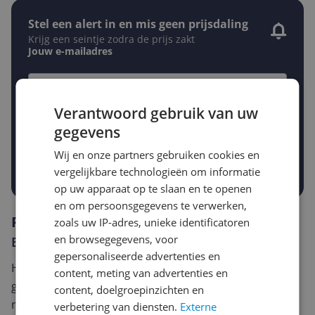
Stel een alert in en mis geen prijsdaling
Krijg een seintje zodra de prijs zakt
Jouw e-mailadres
Gewenste daling of bedrag
Verantwoord gebruik van uw
Gewenste prijs
gegevens
€
-5%
-10%
-15%
Wij en onze partners gebruiken cookies en
Prijsalert aanzetten
vergelijkbare technologieën om informatie
op uw apparaat op te slaan en te openen
en om persoonsgegevens te verwerken,
Reviews
zoals uw IP-adres, unieke identificatoren
en browsegegevens, voor
Er zijn nog geen reviews geschreven
gepersonaliseerde advertenties en
Heb jij dit product in bezit en wil je graag je mening
content, meting van advertenties en
geven? Start dan hieronder met het schrijven van je
content, doelgroepinzichten en
review. Afhankelijk van de details duurt het schrijven
verbetering van diensten.
Externe