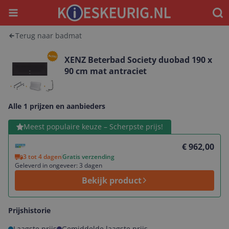
Menu
Waar
Terug naar badmat
XENZ Beterbad Society duobad 190 x
90 cm mat antraciet
Alle 1 prijzen en aanbieders
Bekijk product
Meest populaire keuze – Scherpste prijs!
€ 962,00
3 tot 4 dagen
Gratis verzending
Geleverd in ongeveer: 3 dagen
Bekijk product
Prijshistorie
Laagste prijs
Gemiddelde laagste prijs