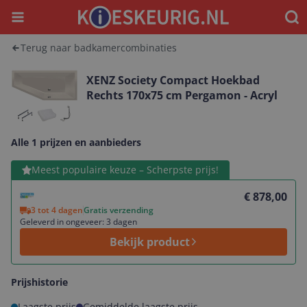
Menu
Waar
Terug naar badkamercombinaties
XENZ Society Compact Hoekbad
Rechts 170x75 cm Pergamon - Acryl
Alle 1 prijzen en aanbieders
Bekijk product
Meest populaire keuze – Scherpste prijs!
€ 878,00
3 tot 4 dagen
Gratis verzending
Geleverd in ongeveer: 3 dagen
Bekijk product
Prijshistorie
Laagste prijs
Gemiddelde laagste prijs