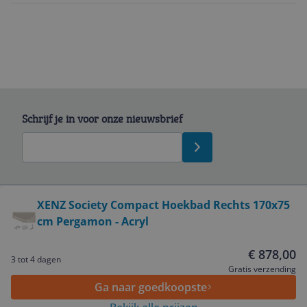
Schrijf je in voor onze nieuwsbrief
Bekijk product
XENZ Society Compact Hoekbad Rechts 170x75
cm Pergamon - Acryl
Service
€ 878,00
3 tot 4 dagen
Algemeen
Gratis verzending
Ga naar goedkoopste