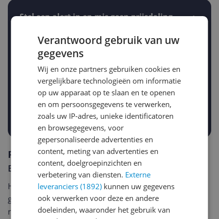
Stel een alert in en mis geen prijsdaling
Krijg een seintje zodra de prijs zakt
Jouw e-mailadres
Verantwoord gebruik van uw
gegevens
Wij en onze partners gebruiken cookies en
Gewenste daling of bedrag
vergelijkbare technologieën om informatie
Gewenste prijs
op uw apparaat op te slaan en te openen
€
-5%
-10%
-15%
en om persoonsgegevens te verwerken,
zoals uw IP-adres, unieke identificatoren
Prijsalert aanzetten
en browsegegevens, voor
gepersonaliseerde advertenties en
content, meting van advertenties en
Reviews
content, doelgroepinzichten en
Er zijn nog geen reviews geschreven
verbetering van diensten.
Externe
Heb jij dit product in bezit en wil je graag je mening
leveranciers (1892)
kunnen uw gegevens
ook verwerken voor deze en andere
geven? Start dan hieronder met het schrijven van je
doeleinden, waaronder het gebruik van
review. Afhankelijk van de details duurt het schrijven