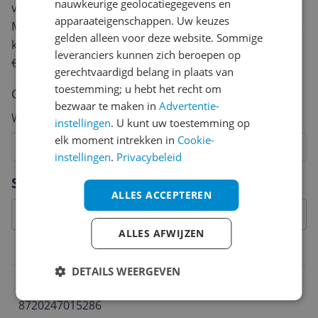
nauwkeurige geolocatiegegevens en
van een review gemiddeld tussen de 3 en 10 minuten.
apparaateigenschappen. Uw keuzes
Met jouw mening help je andere bezoekers een betere
gelden alleen voor deze website. Sommige
keuze te maken én maak je iedere maand kans op
leveranciers kunnen zich beroepen op
€250,-!
Klik hier voor de actievoorwaarden.
gerechtvaardigd belang in plaats van
toestemming; u hebt het recht om
Cijfer
bezwaar te maken in
Advertentie-
Welk cijfer geef jij dit product?
instellingen
. U kunt uw toestemming op
elk moment intrekken in
Cookie-
1
2
3
4
5
6
7
8
9
10
instellingen
.
Privacybeleid
Vraag 1 van 4
Specificaties
ALLES ACCEPTEREN
ALLES AFWIJZEN
Belangrijkste kenmerken
DETAILS WEERGEVEN
EAN
8720247015286