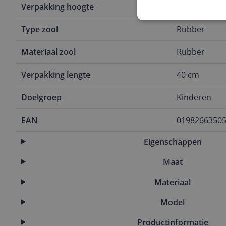
Verpakking hoogte
20 cm
Type zool
Rubber
Materiaal zool
Rubber
Verpakking lengte
40 cm
Doelgroep
Kinderen
EAN
0198266350
Eigenschappen
Maat
Materiaal
Model
Productinformatie