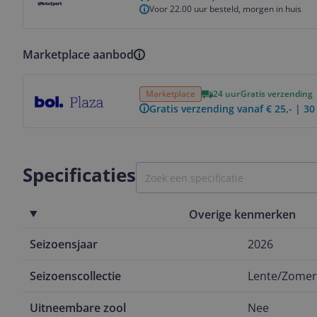
Voor 22.00 uur besteld, morgen in huis
Marketplace aanbod
Bekijk product
Marketplace
24 uur
Gratis verzending
Gratis verzending vanaf € 25,- | 3
Specificaties
Overige kenmerken
Seizoensjaar
2026
Seizoenscollectie
Lente/Zomer
Uitneembare zool
Nee