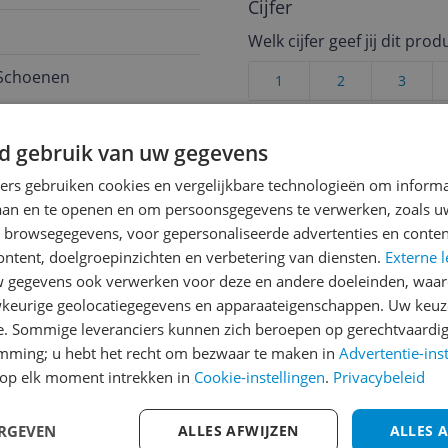
Cijfer
Welk cijfer geef jij dit prod
Schoenen
1
2
3
d gebruik van uw gegevens
ners gebruiken cookies en vergelijkbare technologieën om inform
 bestel je eigen maat
laan en te openen en om persoonsgegevens te verwerken, zoals uw
n browsegegevens, voor gepersonaliseerde advertenties en conten
ontent, doelgroepinzichten en verbetering van diensten.
Externe l
V Leopard
gegevens ook verwerken voor deze en andere doeleinden, waar
keurige geolocatiegegevens en apparaateigenschappen. Uw keuze
e. Sommige leveranciers kunnen zich beroepen op gerechtvaardig
emming; u hebt het recht om bezwaar te maken in
Advertentie-ins
op elk moment intrekken in
Cookie-instellingen
.
Privacybeleid
ERGEVEN
ALLES AFWIJZEN
ALLES 