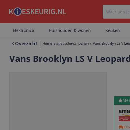
Elektronica
Huishouden & wonen
Keuken
Overzicht
Home
atletische-schoenen
Vans Brooklyn LS V Leo
Vans Brooklyn LS V Leopard 
Bekijk 
Mee
Vorige
Volgende
3 t