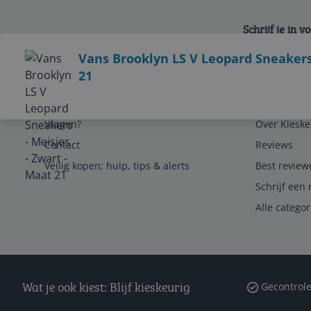
Schrijf je in 
Bekijk product
Vans Brooklyn LS V Leopard Sneakers 
21
Service
Algemeen
Vragen?
Over Kieske
Contact
Reviews
Veilig kopen; hulp, tips & alerts
Best review
Schrijf een 
Alle catego
Wat je ook kiest: Blijf kieskeurig
Gecontrole