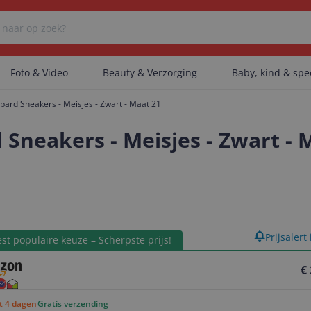
Foto & Video
Beauty & Verzorging
Baby, kind & sp
pard Sneakers - Meisjes - Zwart - Maat 21
Er zijn geen categorieën gevonden.
Sneakers - Meisjes - Zwart - 
Er zijn geen producten gevonden.
product
Prijsalert
Er zijn geen artikelen gevonden.
st populaire keuze – Scherpste prijs!
€
ot 4 dagen
Gratis verzending