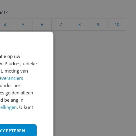
uct?
4
5
6
7
8
9
10
Vraag 1 van 4
atie op uw
 IP-adres, unieke
t, meting van
everanciers
onder het
s gelden alleen
d belang in
tellingen
. U kunt
ACCEPTEREN