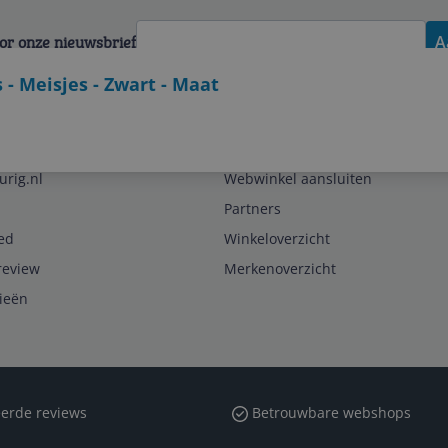
voor onze nieuwsbrief
A
- Meisjes - Zwart - Maat
Zakelijk
urig.nl
Webwinkel aansluiten
Partners
ed
Winkeloverzicht
review
Merkenoverzicht
rieën
erde reviews
Betrouwbare webshops