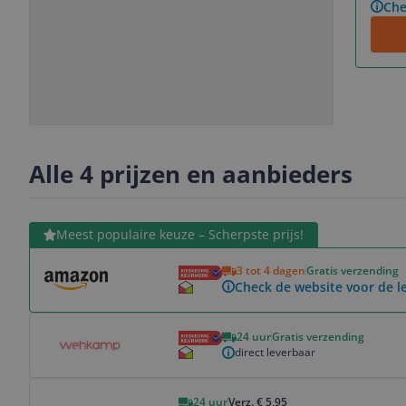
Che
Slide
Slide
Slide
1
2
3
Alle 4 prijzen en aanbieders
Bekijk product
Meest populaire keuze – Scherpste prijs!
3 tot 4 dagen
Gratis verzending
Check de website voor de le
Bekijk product
24 uur
Gratis verzending
direct leverbaar
Bekijk product
24 uur
Verz. € 5,95