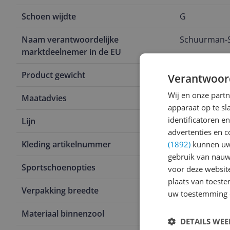
Schoen wijdte
G
Naam verantwoordelijke
Schuurman-
marktdeelnemer in de EU
Product gewicht
1 kg
Verantwoor
Wij en onze part
Maatadvies
Valt normaal:
apparaat op te s
identificatoren e
Lijn
Brooklyn LS
advertenties en c
Kleding artikelnummer
Brooklyn LS 
(1892)
kunnen uw 
gebruik van nauw
Sportschoenopties
Geen opties
voor deze websit
plaats van toest
Verpakking breedte
40 cm
uw toestemming 
Materiaal binnenzool
EVA
DETAILS WE