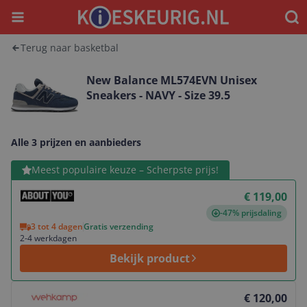
Menu
Waar
Terug naar basketbal
New Balance ML574EVN Unisex
Sneakers - NAVY - Size 39.5
Alle 3 prijzen en aanbieders
Bekijk product
Meest populaire keuze – Scherpste prijs!
€ 119,00
-47% prijsdaling
3 tot 4 dagen
Gratis verzending
2-4 werkdagen
Bekijk product
Bekijk product
€ 120,00