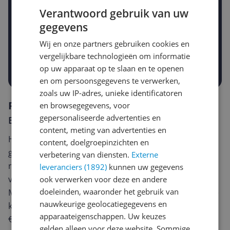
Verantwoord gebruik van uw
Gewenste daling of bedrag
gegevens
Gewenste prijs
Wij en onze partners gebruiken cookies en
€
-5%
-10%
-15%
vergelijkbare technologieën om informatie
Prijsalert aanzetten
op uw apparaat op te slaan en te openen
en om persoonsgegevens te verwerken,
zoals uw IP-adres, unieke identificatoren
Reviews
en browsegegevens, voor
gepersonaliseerde advertenties en
Er zijn nog geen reviews geschreven
content, meting van advertenties en
Heb jij dit product in bezit en wil je graag je mening
content, doelgroepinzichten en
geven? Start dan hieronder met het schrijven van je
verbetering van diensten.
Externe
review. Afhankelijk van de details duurt het schrijven
leveranciers (1892)
kunnen uw gegevens
van een review gemiddeld tussen de 3 en 10 minuten.
ook verwerken voor deze en andere
doeleinden, waaronder het gebruik van
Met jouw mening help je andere bezoekers een betere
nauwkeurige geolocatiegegevens en
keuze te maken én maak je iedere maand kans op
apparaateigenschappen. Uw keuzes
€250,-!
Klik hier voor de actievoorwaarden.
gelden alleen voor deze website. Sommige