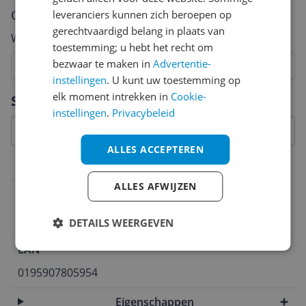
Cijfer
leveranciers kunnen zich beroepen op
gerechtvaardigd belang in plaats van
Welk cijfer geef jij dit product?
toestemming; u hebt het recht om
bezwaar te maken in
Advertentie-
1
2
3
4
5
6
7
8
9
10
instellingen
. U kunt uw toestemming op
Vraag 1 van 4
elk moment intrekken in
Cookie-
Specificaties
instellingen
.
Privacybeleid
ALLES ACCEPTEREN
Materiaal
ALLES AFWIJZEN
Materiaal buitenlaag
Suède
DETAILS WEERGEVEN
EAN
0195907805954
Eigenschappen