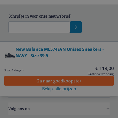
Schrijf je in voor onze nieuwsbrief
Bekijk product
New Balance ML574EVN Unisex Sneakers -
NAVY - Size 39.5
Service
€ 119,00
3 tot 4 dagen
Algemeen
Gratis verzending
Ga naar goedkoopste
Bekijk alle prijzen
Zakelijk
Volg ons op