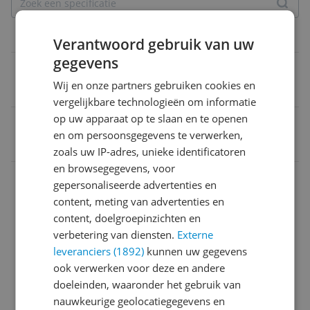
Productinformatie
Verantwoord gebruik van uw
gegevens
Verpakkingsgewicht
Wij en onze partners gebruiken cookies en
645 g
vergelijkbare technologieën om informatie
op uw apparaat op te slaan en te openen
EAN
en om persoonsgegevens te verwerken,
0194768771637
zoals uw IP-adres, unieke identificatoren
en browsegegevens, voor
Eigenschappen
gepersonaliseerde advertenties en
content, meting van advertenties en
Maat
content, doelgroepinzichten en
Materiaal
verbetering van diensten.
Externe
leveranciers (1892)
kunnen uw gegevens
Model
ook verwerken voor deze en andere
doeleinden, waaronder het gebruik van
Overige kenmerken
nauwkeurige geolocatiegegevens en