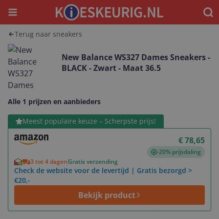
Menu
Waar
Terug naar sneakers
New Balance WS327 Dames Sneakers -
BLACK - Zwart - Maat 36.5
Alle 1 prijzen en aanbieders
Bekijk product
Meest populaire keuze – Scherpste prijs!
€ 78,65
-20% prijsdaling
3 tot 4 dagen
Gratis verzending
Check de website voor de levertijd | Gratis bezorgd >
€20,-
Bekijk product