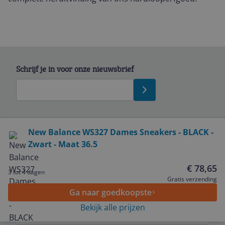
Schrijf je in voor onze nieuwsbrief
Bekijk product
New Balance WS327 Dames Sneakers - BLACK -
Zwart - Maat 36.5
Service
€ 78,65
3 tot 4 dagen
Algemeen
Gratis verzending
Ga naar goedkoopste
Bekijk alle prijzen
Zakelijk