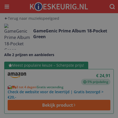
Menu
Waar
Terug naar muziekspeelgoed
GameGenic Prime Album 18-Pocket
Green
Alle 2 prijzen en aanbieders
Bekijk product
Meest populaire keuze – Scherpste prijs!
€ 24,91
-5% prijsdaling
3 tot 4 dagen
Gratis verzending
Check de website voor de levertijd | Gratis bezorgd >
€20,-
Bekijk product