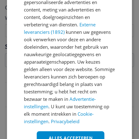
gepersonaliseerde advertenties en
Cijfer
content, meting van advertenties en
content, doelgroepinzichten en
Welk cijfer geef jij dit product?
verbetering van diensten.
Externe
1
2
3
4
5
6
7
8
9
10
leveranciers (1892)
kunnen uw gegevens
ook verwerken voor deze en andere
Vraag 1 van 4
Specificaties
doeleinden, waaronder het gebruik van
nauwkeurige geolocatiegegevens en
apparaateigenschappen. Uw keuzes
gelden alleen voor deze website. Sommige
Belangrijkste kenmerken
leveranciers kunnen zich beroepen op
gerechtvaardigd belang in plaats van
EAN
toestemming; u hebt het recht om
bezwaar te maken in
Advertentie-
4251715403679
instellingen
. U kunt uw toestemming op
elk moment intrekken in
Cookie-
instellingen
.
Privacybeleid
ALLES ACCEPTEREN